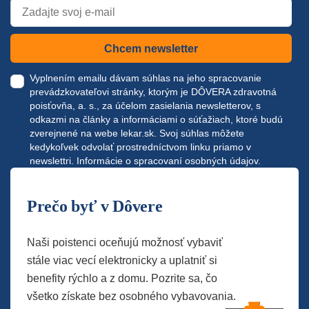
Chcem newsletter
Vyplnením emailu dávam súhlas na jeho spracovanie
prevádzkovateľovi stránky, ktorým je DÔVERA zdravotná
poisťovňa, a. s., za účelom zasielania newsletterov, s
odkazmi na články a informáciami o súťažiach, ktoré budú
zverejnené na webe
lekar.sk
. Svoj súhlas môžete
kedykoľvek odvolať prostredníctvom linku priamo v
newslettri.
Informácie o spracovaní osobných údajov.
Prečo byť v Dôvere
Naši poistenci oceňujú možnosť vybaviť
stále viac vecí elektronicky a uplatniť si
benefity rýchlo a z domu. Pozrite sa, čo
všetko získate bez osobného vybavovania.