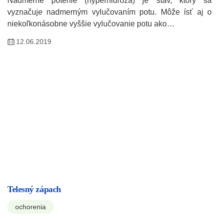
Nadmerné potenie (hyperhidróza) je stav, ktorý sa
vyznačuje nadmerným vylučovaním potu. Môže ísť aj o
niekoľkonásobne vyššie vylučovanie potu ako…
12.06.2019
Telesný zápach
ochorenia