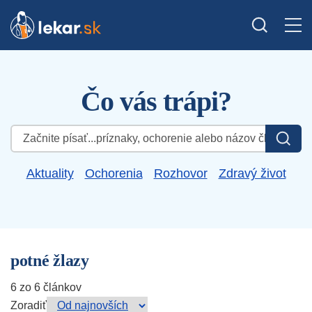
Čo vás trápi?
Hľadať:
Aktuality
Ochorenia
Rozhovor
Zdravý život
potné žlazy
6 zo 6 článkov
Zoradiť