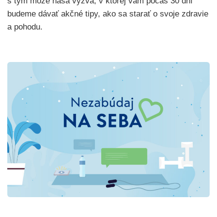
s tým môže naša výzva, v ktorej vám počas 30 dní
budeme dávať akčné tipy, ako sa starať o svoje zdravie
a pohodu.