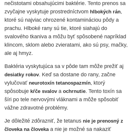
nečistotami obsahujúcimi baktérie. Tento prenos sa
zvyčajne vyskytuje prostredníctvom
,
hlbokých
rán
ktoré sú najviac ohrozené kontamináciou pôdy a
prachu. Hlboké rany sú tie, ktoré siahajú do
svalového tkaniva a môžu byť spôsobené napríklad
klincom, sklom alebo zvieratami, ako sú psy, mačky,
ale aj hmyz.
Baktéria vyskytujúca sa v pôde tam môže prežiť aj
. Keď sa dostane do rany, začne
desiatky rokov
vylučovať
, ktorý
neurotoxín
tetanospazmín
spôsobuje
a
. Tento toxín sa
kŕče svalov
ochrnutie
šíri po tele nervovými vláknami a môže spôsobiť
vážne zdravotné problémy.
Je dôležité zdôrazniť, že tetanus
nie je prenosný z
a nie je možné sa nakaziť
človeka na človeka