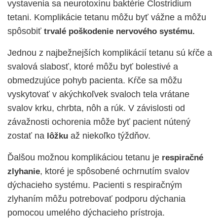
vystavenia sa neurotoxínu baktérie Clostridium
tetani. Komplikácie tetanu môžu byť vážne a môžu
spôsobiť
trvalé poškodenie nervového systému.
Jednou z najbežnejších komplikácií tetanu sú kŕče a
svalová slabosť, ktoré môžu byť bolestivé a
obmedzujúce pohyb pacienta. Kŕče sa môžu
vyskytovať v akýchkoľvek svaloch tela vrátane
svalov krku, chrbta, nôh a rúk. V závislosti od
závažnosti ochorenia môže byť pacient nútený
zostať na
až niekoľko týždňov.
lôžku
Ďalšou možnou komplikáciou tetanu je
respiračné
, ktoré je spôsobené ochrnutím svalov
zlyhanie
dýchacieho systému. Pacienti s respiračným
zlyhaním môžu potrebovať podporu dýchania
pomocou umelého dýchacieho prístroja.