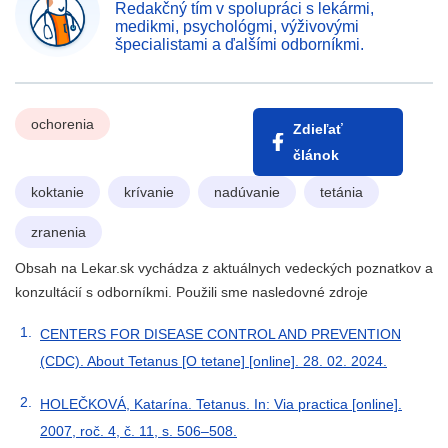
Redakčný tím v spolupráci s lekármi,
medikmi, psychológmi, výživovými
špecialistami a ďalšími odborníkmi.
ochorenia
Zdieľať
článok
koktanie
krívanie
nadúvanie
tetánia
zranenia
Obsah na Lekar.sk vychádza z aktuálnych vedeckých poznatkov a
konzultácií s odborníkmi. Použili sme nasledovné zdroje
CENTERS FOR DISEASE CONTROL AND PREVENTION
(CDC). About Tetanus [O tetane] [online]. 28. 02. 2024.
HOLEČKOVÁ, Katarína. Tetanus. In: Via practica [online].
2007, roč. 4, č. 11, s. 506–508.