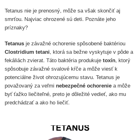
Tetanus nie je prenosný, môže sa však skončiť aj
smrťou. Najviac ohrozené sú deti. Poznáte jeho
príznaky?
Tetanus
je závažné ochorenie spôsobené baktériou
Clostridium
tetani
, ktorá sa bežne vyskytuje v pôde a
fekáliách zvierat. Táto baktéria produkuje
toxín
, ktorý
spôsobuje závažné svalové kŕče a môže viesť k
potenciálne život ohrozujúcemu stavu. Tetanus je
považovaný za veľmi
nebezpečné
ochorenie
a môže
byť ťažko liečiteľné, preto je dôležité vedieť, ako mu
predchádzať a ako ho liečiť.