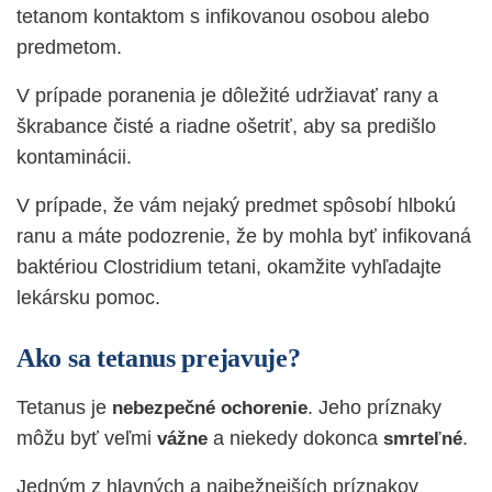
tetanom kontaktom s infikovanou osobou alebo
predmetom.
V prípade poranenia je dôležité udržiavať rany a
škrabance čisté a riadne ošetriť, aby sa predišlo
kontaminácii.
V prípade, že vám nejaký predmet spôsobí hlbokú
ranu a máte podozrenie, že by mohla byť infikovaná
baktériou Clostridium tetani, okamžite vyhľadajte
lekársku pomoc.
Ako sa tetanus prejavuje?
Tetanus je
. Jeho príznaky
nebezpečné ochorenie
môžu byť veľmi
a niekedy dokonca
.
vážne
smrteľné
Jedným z hlavných a najbežnejších príznakov