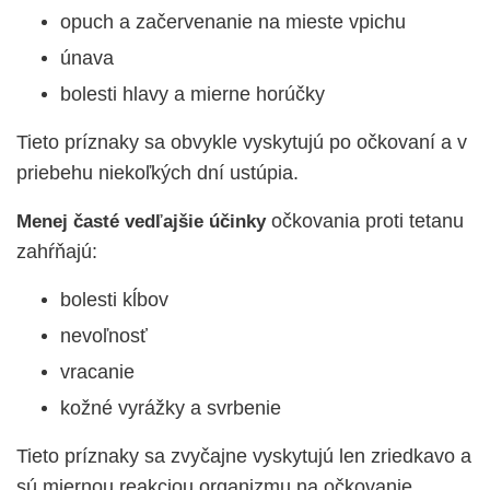
opuch a začervenanie na mieste vpichu
únava
bolesti hlavy a mierne horúčky
Tieto príznaky sa obvykle vyskytujú po očkovaní a v
priebehu niekoľkých dní ustúpia.
očkovania proti tetanu
Menej časté vedľajšie účinky
zahŕňajú:
bolesti kĺbov
nevoľnosť
vracanie
kožné vyrážky a svrbenie
Tieto príznaky sa zvyčajne vyskytujú len zriedkavo a
sú miernou reakciou organizmu na očkovanie.