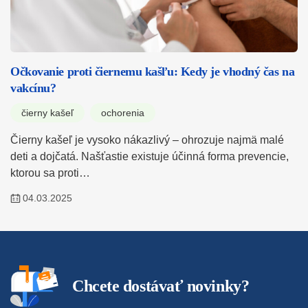
Očkovanie proti čiernemu kašľu: Kedy je vhodný čas na
vakcínu?
čierny kašeľ
ochorenia
Čierny kašeľ je vysoko nákazlivý – ohrozuje najmä malé
deti a dojčatá. Našťastie existuje účinná forma prevencie,
ktorou sa proti…
04.03.2025
Chcete dostávať novinky?