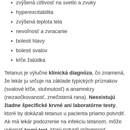
zvýšená citlivosť na svetlo a zvuky
hyperexcitabilita
zvýšená teplota tela
nevoľnosť a zvracanie
bolesti hlavy
bolesti svalov
kŕče žalúdka
Tetanus je výlučne
klinická diagnóza
, čo znamená,
že lekár ju určuje na základe typických príznakov
(svalové kŕče, stuhnutosť) a anamnézy
(nezaočkovanosť, znečistená rana).
Neexistujú
žiadne špecifické krvné ani laboratórne testy
,
ktoré by dokázali tetanus u pacienta priamo potvrdiť.
Ak má lekár podozrenie na infekciu tetanom, môže
vykonať
, ktorý potvrdí prítomnosť
krvný test