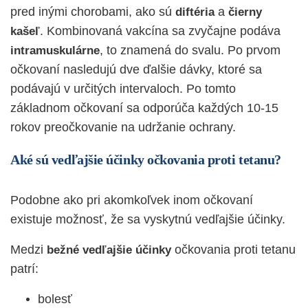
pred inými chorobami, ako sú
a
diftéria
čierny
. Kombinovaná vakcína sa zvyčajne podáva
kašeľ
, to znamená do svalu. Po prvom
intramuskulárne
očkovaní nasledujú dve ďalšie dávky, ktoré sa
podávajú v určitých intervaloch. Po tomto
základnom očkovaní sa odporúča každých 10-15
rokov preočkovanie na udržanie ochrany.
Aké sú vedľajšie účinky očkovania proti tetanu?
Podobne ako pri akomkoľvek inom očkovaní
existuje možnosť, že sa vyskytnú vedľajšie účinky.
Medzi
očkovania proti tetanu
bežné vedľajšie účinky
patrí:
bolesť