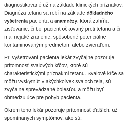
diagnostikované už na základe klinických príznakov.
Diagnóza tetanu sa robí na základe
dôkladného
pacienta a
, ktorá zahŕňa
vyšetrenia
anamnézy
zisťovanie, či bol pacient očkovaný proti tetanu a či
mal nejaké zranenie, spôsobené potenciálne
kontaminovaným predmetom alebo zvieraťom.
Pri vyšetrovaní pacienta lekár zvyčajne pozoruje
prítomnosť svalových kŕčov, ktoré sú
charakteristickými príznakmi tetanu. Svalové kŕče sa
môžu vyskytnúť v akýchkoľvek svaloch tela, sú
zvyčajne sprevádzané bolesťou a môžu byť
obmedzujúce pre pohyb pacienta.
Okrem toho lekár pozoruje prítomnosť ďalších, už
spomínaných symptómov, ako sú: