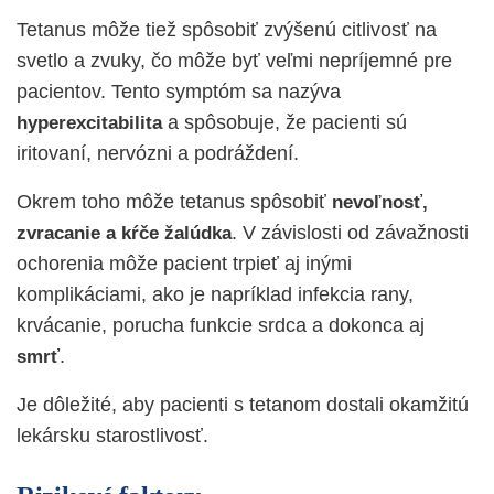
Tetanus môže tiež spôsobiť zvýšenú citlivosť na
svetlo a zvuky, čo môže byť veľmi nepríjemné pre
pacientov. Tento symptóm sa nazýva
a spôsobuje, že pacienti sú
hyperexcitabilita
iritovaní, nervózni a podráždení.
Okrem toho môže tetanus spôsobiť
nevoľnosť,
. V závislosti od závažnosti
zvracanie a kŕče žalúdka
ochorenia môže pacient trpieť aj inými
komplikáciami, ako je napríklad infekcia rany,
krvácanie, porucha funkcie srdca a dokonca aj
.
smrť
Je dôležité, aby pacienti s tetanom dostali okamžitú
lekársku starostlivosť.