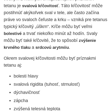
tetanu je
. Táto kŕčovitosť môže
svalová kŕčovitosť
postihnúť akýkoľvek sval v tele, ale často začína
práve vo svaloch čeľuste a krku – vzniká pre tetanus
typický kŕčovitý „úškrn“. Kŕče môžu byť veľmi
a trvať niekoľko minút až hodín. Svaly
bolestivé
môžu byť také kŕčovité, že to spôsobí
zvýšenie
a
.
krvného tlaku
srdcovú arytmiiu
Okrem svalovej kŕčovitosti môžu byť príznakmi
tetanu aj:
bolesti hlavy
svalová rigidita (tuhosť, strnulosť)
dýchavičnosť
zápcha
zvýšená telesná teplota