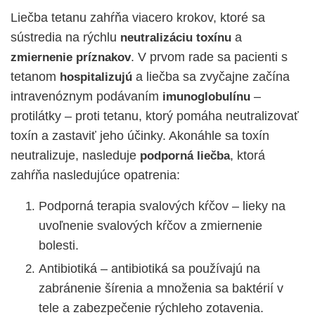
Liečba tetanu zahŕňa viacero krokov, ktoré sa
sústredia na rýchlu
a
neutralizáciu toxínu
. V prvom rade sa pacienti s
zmiernenie
príznakov
tetanom
a liečba sa zvyčajne začína
hospitalizujú
intravenóznym podávaním
–
imunoglobulínu
protilátky – proti tetanu, ktorý pomáha neutralizovať
toxín a zastaviť jeho účinky. Akonáhle sa toxín
neutralizuje, nasleduje
, ktorá
podporná liečba
zahŕňa nasledujúce opatrenia:
Podporná terapia svalových kŕčov – lieky na
uvoľnenie svalových kŕčov a zmiernenie
bolesti.
Antibiotiká – antibiotiká sa používajú na
zabránenie šírenia a množenia sa baktérií v
tele a zabezpečenie rýchleho zotavenia.