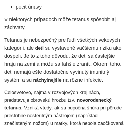
pocit únavy
V niektorých prípadoch môže tetanus spôsobiť aj
záchvaty.
Tetanus je nebezpečný pre ľudí všetkých vekových
kategórií, ale
sú vystavené väčšiemu riziku ako
deti
dospelí. Je to z toho dôvodu, že deti sa častejšie
hrajú na zemi a môžu sa ľahšie zraníť. Okrem toho,
deti nemajú ešte dostatočne vyvinutý imunitný
systém a sú
na rôzne infekcie.
náchylnejšie
Celosvetovo, najmä v rozvojových krajinách,
predstavuje obrovskú hrozbu tzv.
novorodenecký
tetanus
. Vzniká vtedy, ak sa pupočná šnúra pri pôrode
prestrihne nesterilným nástrojom (napríklad
znečisteným nožom) u matky, ktorá nebola zaočkovaná