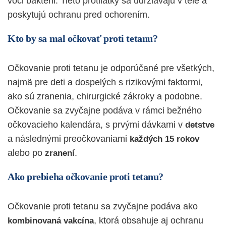
voči baktérii. Tieto protilátky sa udržiavajú v tele a
poskytujú ochranu pred ochorením.
Kto by sa mal očkovať proti tetanu?
Očkovanie proti tetanu je odporúčané pre všetkých,
najmä pre deti a dospelých s rizikovými faktormi,
ako sú zranenia, chirurgické zákroky a podobne.
Očkovanie sa zvyčajne podáva v rámci bežného
očkovacieho kalendára, s prvými dávkami v
detstve
a následnými preočkovaniami
každých 15 rokov
alebo po
.
zranení
Ako prebieha očkovanie proti tetanu?
Očkovanie proti tetanu sa zvyčajne podáva ako
, ktorá obsahuje aj ochranu
kombinovaná vakcína