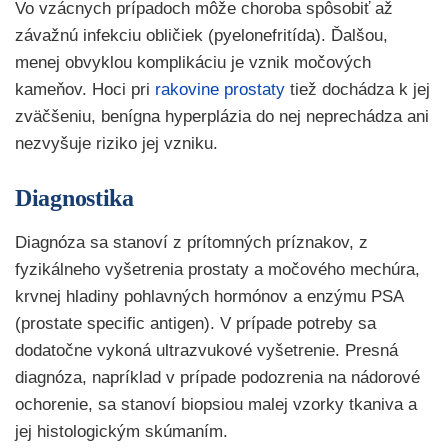
Vo vzácnych prípadoch môže choroba spôsobiť až
závažnú infekciu obličiek (pyelonefritída). Ďalšou,
menej obvyklou komplikáciu je vznik močových
kameňov. Hoci pri
rakovine prostaty
tiež dochádza k jej
zväčšeniu, benígna hyperplázia do nej neprechádza ani
nezvyšuje riziko jej vzniku.
Diagnostika
Diagnóza sa stanoví z prítomných príznakov, z
fyzikálneho vyšetrenia prostaty a močového mechúra,
krvnej hladiny pohlavných hormónov a enzýmu PSA
(prostate specific antigen). V prípade potreby sa
dodatočne vykoná ultrazvukové vyšetrenie. Presná
diagnóza, napríklad v prípade podozrenia na nádorové
ochorenie, sa stanoví biopsiou malej vzorky tkaniva a
jej histologickým skúmaním.