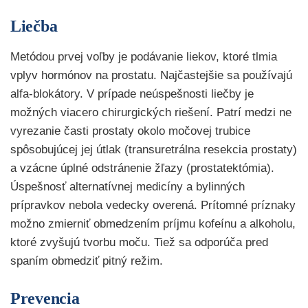
Liečba
Metódou prvej voľby je podávanie liekov, ktoré tlmia
vplyv hormónov na prostatu. Najčastejšie sa používajú
alfa-blokátory. V prípade neúspešnosti liečby je
možných viacero chirurgických riešení. Patrí medzi ne
vyrezanie časti prostaty okolo močovej trubice
spôsobujúcej jej útlak (transuretrálna resekcia prostaty)
a vzácne úplné odstránenie žľazy (prostatektómia).
Úspešnosť alternatívnej medicíny a bylinných
prípravkov nebola vedecky overená. Prítomné príznaky
možno zmierniť obmedzením príjmu kofeínu a alkoholu,
ktoré zvyšujú tvorbu moču. Tiež sa odporúča pred
spaním obmedziť pitný režim.
Prevencia