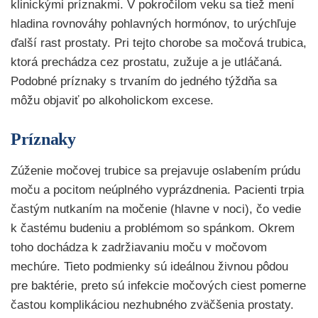
klinickými príznakmi. V pokročilom veku sa tiež mení
hladina rovnováhy pohlavných hormónov, to urýchľuje
ďalší rast prostaty. Pri tejto chorobe sa močová trubica,
ktorá prechádza cez prostatu, zužuje a je utláčaná.
Podobné príznaky s trvaním do jedného týždňa sa
môžu objaviť po alkoholickom excese.
Príznaky
Zúženie močovej trubice sa prejavuje oslabením prúdu
moču a pocitom neúplného vyprázdnenia. Pacienti trpia
častým nutkaním na močenie (hlavne v noci), čo vedie
k častému budeniu a problémom so spánkom. Okrem
toho dochádza k zadržiavaniu moču v močovom
mechúre. Tieto podmienky sú ideálnou živnou pôdou
pre baktérie, preto sú infekcie močových ciest pomerne
častou komplikáciou nezhubného zväčšenia prostaty.