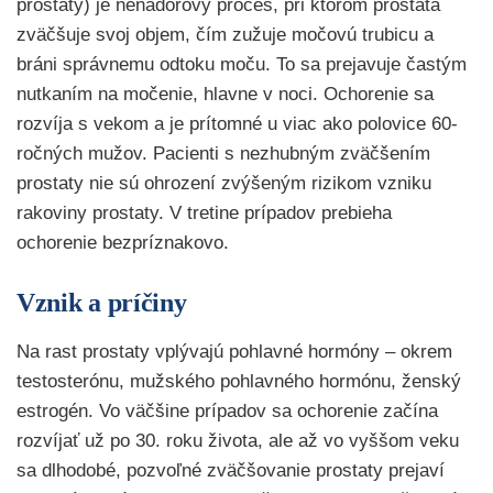
prostaty) je nenádorový proces, pri ktorom prostata
zväčšuje svoj objem, čím zužuje močovú trubicu a
bráni správnemu odtoku moču. To sa prejavuje častým
nutkaním na močenie, hlavne v noci. Ochorenie sa
rozvíja s vekom a je prítomné u viac ako polovice 60-
ročných mužov. Pacienti s nezhubným zväčšením
prostaty nie sú ohrození zvýšeným rizikom vzniku
rakoviny prostaty. V tretine prípadov prebieha
ochorenie bezpríznakovo.
Vznik a príčiny
Na rast prostaty vplývajú pohlavné hormóny – okrem
testosterónu, mužského pohlavného hormónu, ženský
estrogén. Vo väčšine prípadov sa ochorenie začína
rozvíjať už po 30. roku života, ale až vo vyššom veku
sa dlhodobé, pozvoľné zväčšovanie prostaty prejaví