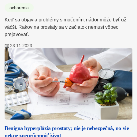
ochorenia
Keď sa objavia problémy s močením, nádor môže byť už
väčší. Rakovina prostaty sa v začiatok nemusí vôbec
prejavovať.
23.11.2023
Benígna hyperplázia prostaty; nie je nebezpečná, no vie
pekne znepríjemniť život