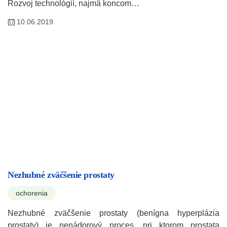
Rozvoj technológií, najmä koncom…
10.06.2019
Nezhubné zväčšenie prostaty
ochorenia
Nezhubné zväčšenie prostaty (benígna hyperplázia
prostaty) je nenádorový proces, pri ktorom prostata