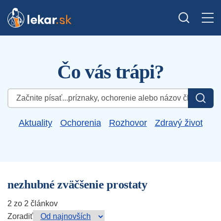
Čo vás trápi?
Hľadať:
Aktuality
Ochorenia
Rozhovor
Zdravý život
nezhubné zväčšenie prostaty
2 zo 2 článkov
Zoradiť