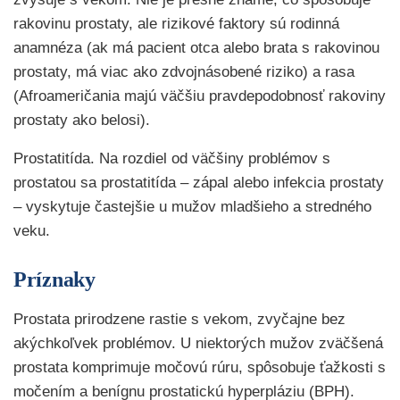
rakovinu prostaty, ale rizikové faktory sú rodinná
anamnéza (ak má pacient otca alebo brata s rakovinou
prostaty, má viac ako zdvojnásobené riziko) a rasa
(Afroameričania majú väčšiu pravdepodobnosť rakoviny
prostaty ako belosi).
Prostatitída. Na rozdiel od väčšiny problémov s
prostatou sa prostatitída – zápal alebo infekcia prostaty
– vyskytuje častejšie u mužov mladšieho a stredného
veku.
Príznaky
Prostata prirodzene rastie s vekom, zvyčajne bez
akýchkoľvek problémov. U niektorých mužov zväčšená
prostata komprimuje močovú rúru, spôsobuje ťažkosti s
močením a benígnu prostatickú hyperpláziu (BPH).