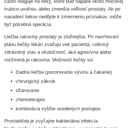
často reaguje na lieky, ktoré buď napätie okolo močovej
trubice uvoľnia, alebo zmenšia veľkosť prostaty. Ak po
nasadení liekov nedôjde k zmierneniu príznakov, môže
byť potrebná operácia.
Liečba
rakoviny prostaty
je zložitejšia. Pri navrhovaní
plánu liečby lekári zvažujú vek pacienta, celkový
zdravotný stav a skutočnosť, aká agresívna alebo
rozšírená je rakovina. Možnosti liečby sú:
žiadna liečba (pozorovanie vývinu a čakanie)
chirurgický zákrok
ožarovanie
chemoterapia
kombinácia vyššie uvedených postupov
Prostatitída
je zvyčajne bakteriálna infekcia.