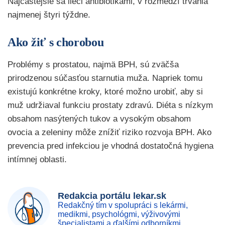
Najčastejšie sa lieči antibiotikami, v rozmedzí trvania
najmenej štyri týždne.
Ako žiť s chorobou
Problémy s prostatou, najmä BPH, sú zväčša
prirodzenou súčasťou starnutia muža. Napriek tomu
existujú konkrétne kroky, ktoré možno urobiť, aby si
muž udržiaval funkciu prostaty zdravú. Diéta s nízkym
obsahom nasýtených tukov a vysokým obsahom
ovocia a zeleniny môže znížiť riziko rozvoja BPH. Ako
prevencia pred infekciou je vhodná dostatočná hygiena
intímnej oblasti.
Redakcia portálu lekar.sk
Redakčný tím v spolupráci s lekármi,
medikmi, psychológmi, výživovými
špecialistami a ďalšími odborníkmi.