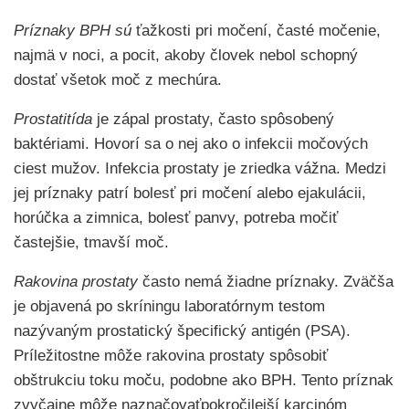
Príznaky BPH sú
ťažkosti pri močení, časté močenie,
najmä v noci, a pocit, akoby človek nebol schopný
dostať všetok moč z mechúra.
Prostatitída
je zápal prostaty, často spôsobený
baktériami. Hovorí sa o nej ako o infekcii močových
ciest mužov. Infekcia prostaty je zriedka vážna. Medzi
jej príznaky patrí bolesť pri močení alebo ejakulácii,
horúčka a zimnica, bolesť panvy, potreba močiť
častejšie, tmavší moč.
Rakovina prostaty
často nemá žiadne príznaky. Zväčša
je objavená po skríningu laboratórnym testom
nazývaným prostatický špecifický antigén (PSA).
Príležitostne môže rakovina prostaty spôsobiť
obštrukciu toku moču, podobne ako BPH. Tento príznak
zvyčajne môže naznačovaťpokročilejší karcinóm