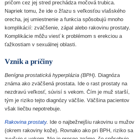
pričom cez jej stred prechádza močová trubica.
Napriek tomu, že ide o žľazu s veľkosťou vlašského
orecha, jej umiestnenie a funkcia spôsobujú mnoho
komplikácií: zväčšenie, zápal alebo rakovinu prostaty.
Komplikácie môžu viesť k problémom s erekciou a
ťažkostiam v sexuálnej oblasti.
Vznik a príčiny
Benígna prostatická hyperplázia (BPH).
Diagnóza
známa ako zväčšená prostata. Ide o rast prostaty na
nezdravú veľkosť, súvisí s vekom. Čím je muž starší,
tým je riziko tejto diagnózy väčšie. Väčšina pacientov
však liečbu nepotrebuje.
Rakovina prostaty
.
Ide o najbežnejšiu rakovinu u mužov
(okrem rakoviny kože). Rovnako ako pri BPH, riziko sa
zvyšuje s vekom. Nie je presne známe, čo spôsobuje