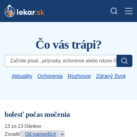
Čo vás trápi?
Hľadať:
Aktuality
Ochorenia
Rozhovor
Zdravý život
bolesť počas močenia
13 zo 13 článkov
Zoradiť