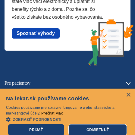
stále viac vecí elektronicky a uplatniť si
benefity rýchlo a z domu. Pozrite sa, čo
všetko získate bez osobného vybavovania.
Spoznať výhody
Pre pacientov
×
O spoločnosti
Na lekar.sk používame cookies
Kontaktujte nás
Cookies používame pre správne fungovanie webu, štatistické a
marketingové účely.
Prečítať viac
ZOBRAZIŤ PODROBNOSTI
Cookies
PRIJAŤ
ODMIETNUŤ
© 2026 lekar.sk Všetky práva vyhradené