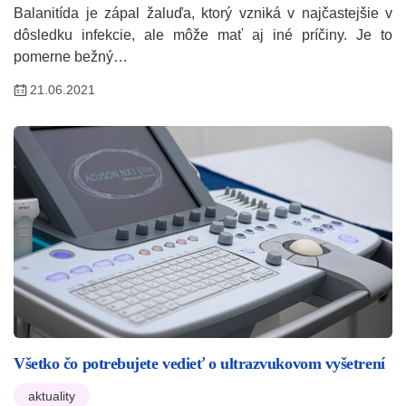
Balanitída je zápal žaluďa, ktorý vzniká v najčastejšie v
dôsledku infekcie, ale môže mať aj iné príčiny. Je to
pomerne bežný…
21.06.2021
Všetko čo potrebujete vedieť o ultrazvukovom vyšetrení
aktuality