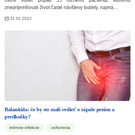
mohli vidieť prípad 55 ročného pacienta, ktorému
znepríjemňovali život časté návštevy toalety, najmä…
31.01.2022
Balanitída: čo by ste mali vedieť o zápale penisu a
predkožky?
intímne infekcie
ochorenia