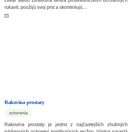
Lekár alebo zdravotná sestra prostredníctvom ochranných
rukavíc použijú svoj prst a skontrolujú…
Rakovina prostaty
ochorenia
Rakovina prostaty je jedno z najčastejších zhubných
nádorových ochorení postihujúcich mužov. Výskyt narastá