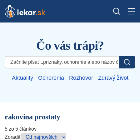
Čo vás trápi?
Hľadať:
Aktuality
Ochorenia
Rozhovor
Zdravý život
rakovina prostaty
5 zo 5 článkov
Zoradiť