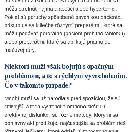
nervového zakončenia. S takýmito poruchami sa
môžu stretnúť najmä diabetici alebo hypertonici.
Pokiaľ sú poruchy spôsobené psychikou pacienta,
pristupuje sa k liečbe rôznymi preparátmi, ktoré sa
môžu podávať perorálne (pacient prehltne tabletku)
alebo preparátmi, ktoré sa aplikujú priamo do
močovej rúry.
Niektorí muži však bojujú s opačným
problémom, a to s rýchlym vyvrcholením.
Čo v takomto prípade?
Mnohí muži sa už narodia s predispozíciou, že sú
citlivejší, a teda vyvrcholia omnoho skôr. Pri
erektívnej disfunkcii sú rôzne metódy, ktorými sa
pohlavný akt predlžuje, najčastejšie sa problém rieši
rôznymi liečivami, ktoré odďaľujú to vyvrcholenie.