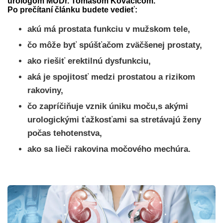
urológom MUDr. Tomášom Kovačičom.
Po prečítaní článku budete vedieť:
akú má prostata funkciu v mužskom tele,
čo môže byť spúšťačom zväčšenej prostaty,
ako riešiť erektilnú dysfunkciu,
aká je spojitosť medzi prostatou a rizikom
rakoviny,
čo zapríčiňuje vznik úniku moču,s akými
urologickými ťažkosťami sa stretávajú ženy
počas tehotenstva,
ako sa lieči rakovina močového mechúra.