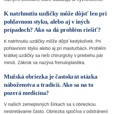
K natrhnutiu uzdičky môže dôjsť len pri
pohlavnom styku, alebo aj v iných
prípadoch? Ako sa dá problém riešiť?
K natrhnutiu uzdičky môže dôjsť kedy
koľvek. Pri
pohlavnom styku alebo aj pri masturbácii. Problém
krátkej uzdičky sa rieši chirurgicky v priebehu pár
minút. Zákrok sa nazýva frenuloplastika.
Mužská obriezka je častokrát otázka
náboženstva a tradícií. Ako sa na to
pozerá medicína?
V našich zemepisných šírkach sa s obriezkou
nestretávame často. Obriezka spočíva v odstránení