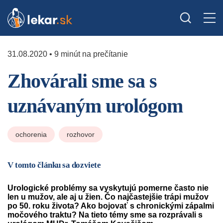
31.08.2020 • 9 minút na prečítanie
Zhovárali sme sa s
uznávaným urológom
ochorenia
rozhovor
V tomto článku sa dozviete
Urologické problémy sa vyskytujú pomerne často nie
len u mužov, ale aj u žien. Čo najčastejšie trápi mužov
po 50. roku života? Ako bojovať s chronickými zápalmi
močového traktu? Na tieto témy sme sa rozprávali s