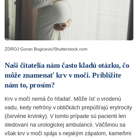
ZDROJ:Goran Bogicevic/Shutterstock.com
Naši čitatelia nám často kladú otázku, čo
môže znamenať krv v moči. Priblížite
nám to, prosím?
Krv v moči nemá čo hľadať. Môže ísť o vrodenú
vadu, kedy nefróny v obličkách prepúšťajú erytrocity
(červéne krvinky). V tomto prípade sú pacienti len
sledovaní na urologickej ambulancii. Väčšinou sa
však krv v moči spája s nejakým zápalom, kameňmi