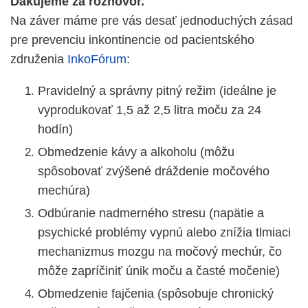
Ďakujeme za rozhovor.
Na záver máme pre vás desať jednoduchých zásad
pre prevenciu inkontinencie od pacientského
združenia
InkoFórum
:
Pravidelný a správny pitný režim (ideálne je
vyprodukovať 1,5 až 2,5 litra moču za 24
hodín)
Obmedzenie kávy a alkoholu (môžu
spôsobovať zvýšené dráždenie močového
mechúra)
Odbúranie nadmerného stresu (napätie a
psychické problémy vypnú alebo znížia tlmiaci
mechanizmus mozgu na močový mechúr, čo
môže zapríčiniť únik moču a časté močenie)
Obmedzenie fajčenia (spôsobuje chronický