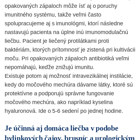
opakovaných zápaloch môže ísť aj o poruchy
imunitného systému, takže veľmi často
spolupracujeme aj s imunológmi, ktorí následne
nastavujú pacienta na úplne inú imunomodulačnú
liečbu. Pacient je liečený protilátkami proti
baktériám, ktorých prítomnosť je zistená pri kultivácii
moču. Pri opakovaných zápaloch antibiotiká veľmi
nepomáhajú, keďže znižujú imunitu.
Existuje potom aj možnosť intravezikálnej instilácie,
kedy do močového mechúra dávame látky, ktoré sú
protektívne a podporujú správne fungovanie
močového mechúra, ako napríklad kyselina
hyaluronová. Ide o 5-6 sedení po jednej hodine.
Je účinná aj domáca liečba v podobe
bylinkových čajov, brusníc a urologickým