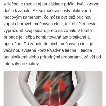
V liečbe je rozdiel aj na základe príčin, kvôli ktorým
došlo k zápalu. Ak sú močové cesty blokované
močovým kameňom, čo môže byť tiež príčinou
zápalu horných močových ciest, tak oblička nevie
vyprázdniť svoj obsah, preto sa zapáli. V tomto
prípade je liečba kombinovaná antibiotikami aj
operačne. Pri zápale dolných močových ciest je
väčšinou zvolená konzervatívna liečba – liečba
antibiotikami alebo prírodnými preparátmi, záleží od
intenzity príznakov.