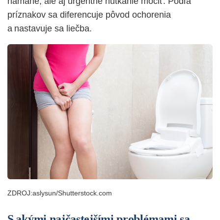
námahe, ale aj urgentné nutkanie močiť. Podľa
príznakov sa diferencuje pôvod ochorenia
a nastavuje sa liečba.
ZDROJ:aslysun/Shutterstock.com
S akými najčastejšími problémami sa