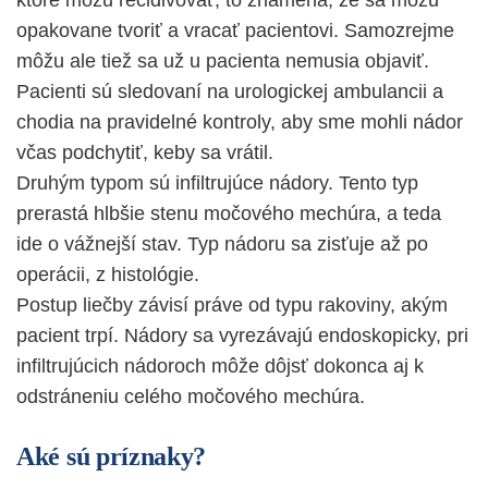
ktoré môžu recidivovať, to znamená, že sa môžu
opakovane tvoriť a vracať pacientovi. Samozrejme
môžu ale tiež sa už u pacienta nemusia objaviť.
Pacienti sú sledovaní na urologickej ambulancii a
chodia na pravidelné kontroly, aby sme mohli nádor
včas podchytiť, keby sa vrátil.
Druhým typom sú infiltrujúce nádory. Tento typ
prerastá hlbšie stenu močového mechúra, a teda
ide o vážnejší stav. Typ nádoru sa zisťuje až po
operácii, z histológie.
Postup liečby závisí práve od typu rakoviny, akým
pacient trpí. Nádory sa vyrezávajú endoskopicky, pri
infiltrujúcich nádoroch môže dôjsť dokonca aj k
odstráneniu celého močového mechúra.
Aké sú príznaky?