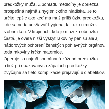
predkožky muža. Z pohľadu medicíny je obriezka
prospešná najmä z hygienického hľadiska. Je to
určite lepšie ako keď má muž príliš úzku predkožku,
kde sa nedá udržiavať hygiena, tak ako u mužov
s obriezkou. V krajinách, kde je mužská obriezka
častá, je oveľa nižší výskyt rakoviny penisu ale aj
nádorových ochorení ženských pohlavných orgánov,
teda rakoviny krčka maternice.
Operuje sa najmä spomínaná zúžená predkožka
a tiež pri opakovaných zápaloch predkožky.
Zvyčajne sa tieto komplikácie prejavujú u diabetikov.