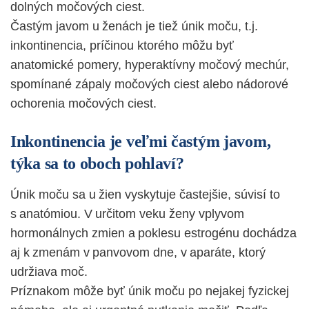
dolných močových ciest.
Častým javom u ženách je tiež únik moču, t.j.
inkontinencia, príčinou ktorého môžu byť
anatomické pomery, hyperaktívny močový mechúr,
spomínané zápaly močových ciest alebo nádorové
ochorenia močových ciest.
Inkontinencia je veľmi častým javom,
týka sa to oboch pohlaví?
Únik moču sa u žien vyskytuje častejšie, súvisí to
s anatómiou. V určitom veku ženy vplyvom
hormonálnych zmien a poklesu estrogénu dochádza
aj k zmenám v panvovom dne, v aparáte, ktorý
udržiava moč.
Príznakom môže byť únik moču po nejakej fyzickej