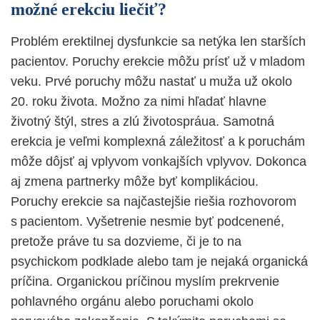
možné erekciu liečiť?
Problém erektilnej dysfunkcie sa netýka len starších
pacientov. Poruchy erekcie môžu prísť už v mladom
veku. Prvé poruchy môžu nastať u muža už okolo
20. roku života. Možno za nimi hľadať hlavne
životný štýl, stres a zlú životospráua. Samotná
erekcia je veľmi komplexná záležitosť a k poruchám
môže dôjsť aj vplyvom vonkajších vplyvov. Dokonca
aj zmena partnerky môže byť komplikáciou.
Poruchy erekcie sa najčastejšie riešia rozhovorom
s pacientom. Vyšetrenie nesmie byť podcenené,
pretože práve tu sa dozvieme, či je to na
psychickom podklade alebo tam je nejaká organická
príčina. Organickou príčinou myslím prekrvenie
pohlavného orgánu alebo poruchami okolo