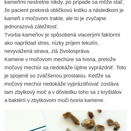
kameňmi nestretne nikdy, po prípade sa môže stať,
že pacient prekoná obličkovú koliku a následkom je
kameň v močovom trakte, ale to je zvyčajne
jednorazová záležitosť.
Tvorba kameňov je spôsobená viacerými faktormi
ako napríklad stres, nízky príjem tekutín,
nevyvážená strava, zlá životospráva.
Kamene v močovom mechúre sa tvoria, pretože
močový mechúr sa nedokáže úplne vyprázdniť. Toto
je spojené so zväčšenou prostatou. Keďže sa
močový mechúr nedokáže vyprázdňovať zostáva
tam zbytkový moč a v dôsledku toho sa z kryštálov
a baktérií v zbytkovom moči tvoria kamene.