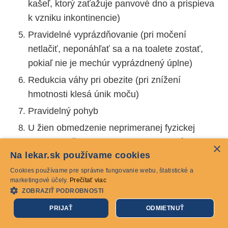
kašeľ, ktorý zaťažuje panvové dno a prispieva
k vzniku inkontinencie)
Pravidelné vyprázdňovanie (pri močení
netlačiť, neponáhľať sa a na toalete zostať,
pokiaľ nie je mechúr vyprázdnený úplne)
Redukcia váhy pri obezite (pri znížení
hmotnosti klesá únik moču)
Pravidelný pohyb
U žien obmedzenie neprimeranej fyzickej
aktivity (počas a po menopauze dochádza k
×
Na lekar.sk používame cookies
prirodzenému ochabovaniu orgánov panvy)
Cookies používame pre správne fungovanie webu, štatistické a
Rehabilitácia a cviky na posilnenie panvového
marketingové účely.
Prečítať viac
dna (dajú sa zvládnuť pri čakaní na autobus,
ZOBRAZIŤ PODROBNOSTI
pri pokladni)
PRIJAŤ
ODMIETNUŤ
V prípade ochorenie včasné vyhľadanie lekára