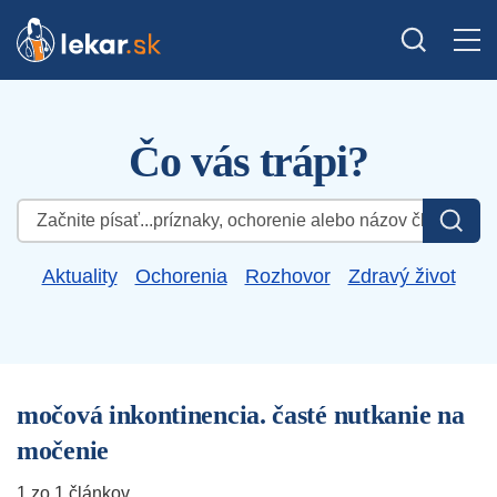
Čo vás trápi?
Hľadať:
Aktuality
Ochorenia
Rozhovor
Zdravý život
močová inkontinencia. časté nutkanie na
močenie
1 zo 1 článkov