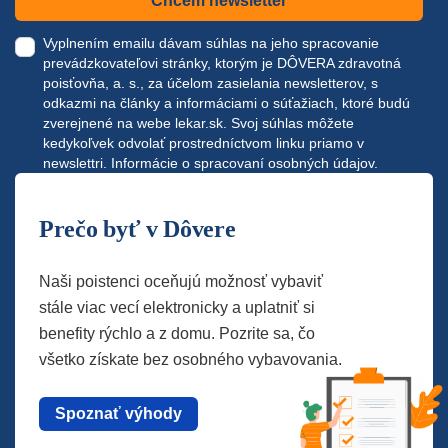
Chcem newsletter
Vyplnením emailu dávam súhlas na jeho spracovanie
prevádzkovateľovi stránky, ktorým je DÔVERA zdravotná
poisťovňa, a. s., za účelom zasielania newsletterov, s
odkazmi na články a informáciami o súťažiach, ktoré budú
zverejnené na webe
lekar.sk
. Svoj súhlas môžete
kedykoľvek odvolať prostredníctvom linku priamo v
newslettri.
Informácie o spracovaní osobných údajov.
Prečo byť v Dôvere
Naši poistenci oceňujú možnosť vybaviť
stále viac vecí elektronicky a uplatniť si
benefity rýchlo a z domu. Pozrite sa, čo
všetko získate bez osobného vybavovania.
Spoznať výhody