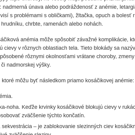
: nadmerná únava alebo podráždenosť z anémie, letargi
isí s problémami s obličkami), žltačka, opuch a bolesť r
 v hrudníku, chrbte, ramenách alebo nohách.
áčiková anémia môže spôsobiť závažné komplikácie, kto
ú cievy v rôznych oblastiach tela. Tieto blokády sa nazý
spôsobené rôznymi okolnosťami vrátane choroby, zmeny t
e či nadmorskej výšky.
, ktoré môžu byť následkom priamo kosáčikovej anémie:
émia.
a-noha. Keďže krvinky kosáčikové blokujú cievy v ruká
sobovať zväčšenie týchto končatín.
sekvestrácia – je zablokovanie slezinných ciev kosáčikm
ivé zväčšenie sleziny.