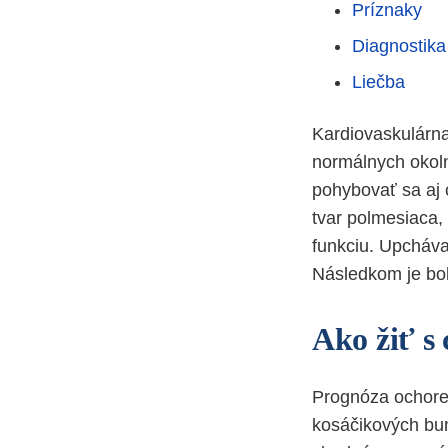
Príznaky
Diagnostika
Liečba
Kardiovaskulárna
normálnych okoln
pohybovať sa aj 
tvar polmesiaca,
funkciu. Upcháva
Následkom je bol
Ako žiť s
Prognóza ochoreni
kosáčikových bun