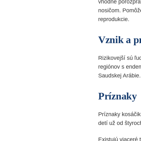
vhodné porozprá
nosičom. Pomôže 
reprodukcie.
Vznik a p
Rizikovejší sú ľu
regiónov s endemi
Saudskej Arábie.
Príznaky
Príznaky kosáčik
detí už od štyro
Existujú viaceré