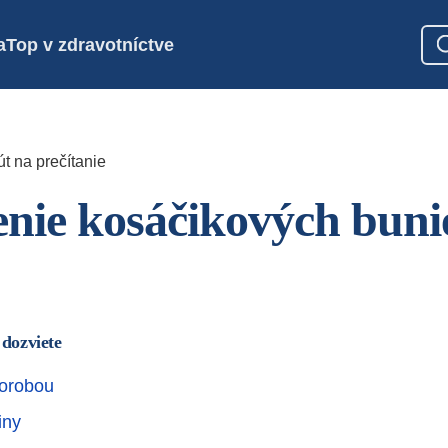
a
Top v zdravotníctve
t na prečítanie
nie kosáčikových buni
 dozviete
horobou
iny