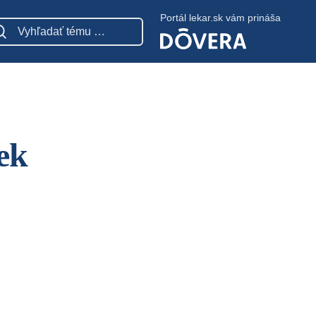
Portál lekar.sk vám prináša
ek