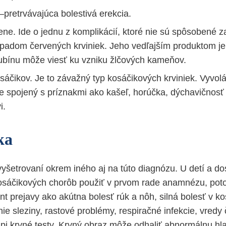
–pretrvávajúca bolestivá erekcia.
ne. Ide o jednu z komplikácií, ktoré nie sú spôsobené 
ozpadom červených krviniek. Jeho vedľajším produktom je 
irubínu môže viesť ku vzniku žlčových kameňov.
áčikov. Je to závažný typ kosáčikových krviniek. Vyvolá
je spojený s príznakmi ako kašeľ, horúčka, dýchavičnosť
i.
ka
yšetrovaní okrem iného aj na túto diagnózu. U detí a 
osáčikových chorôb použiť v prvom rade anamnézu, poto
nt prejavy ako akútna bolesť rúk a nôh, silná bolesť v k
ie sleziny, rastové problémy, respiračné infekcie, vredy 
pi krvné testy. Krvný obraz môže odhaliť abnormálnu hl