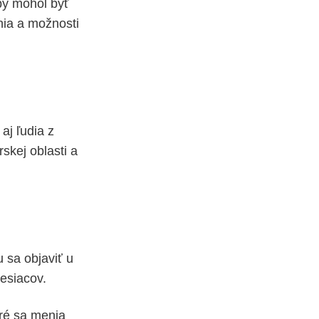
by mohol byť
nia a možnosti
aj ľudia z
skej oblasti a
 sa objaviť u
mesiacov.
oré sa menia