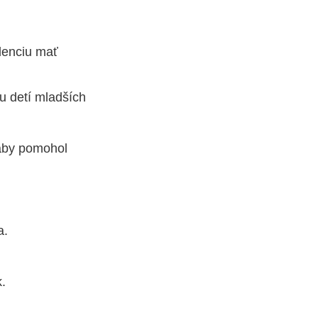
denciu mať
 u detí mladších
 aby pomohol
a.
.