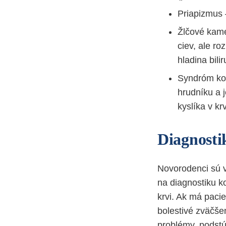
Priapizmus 
Žlčové kame
ciev, ale r
hladina bil
Syndróm kos
hrudníku a 
kyslíka v krv
Diagnosti
Novorodenci sú v
na diagnostiku k
krvi. Ak má pacie
bolestivé zväčšen
problémy, podstú