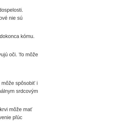
dospelosti.
ové nie sú
, dokonca kómu.
vujú oči. To môže
, môže spôsobiť i
rmálnym srdcovým
 krvi môže mať
zvenie pľúc