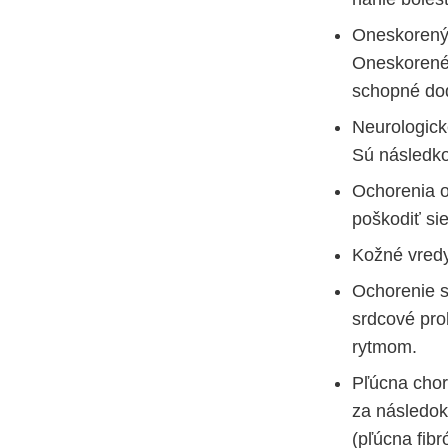
Oneskorený 
Oneskorené 
schopné dod
Neurologick
Sú následk
Ochorenia o
poškodiť sie
Kožné vred
Ochorenie s
srdcové pro
rytmom.
Pľúcna chor
za následok
(pľúcna fibr