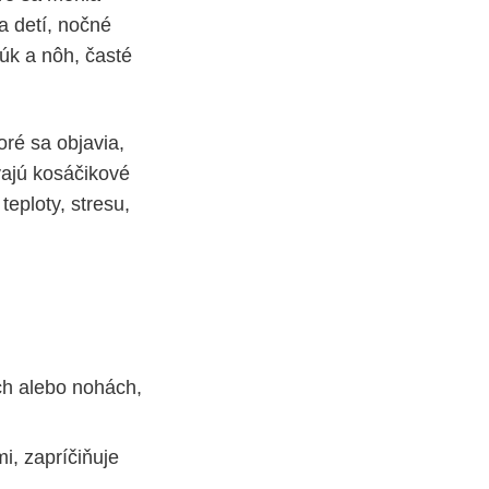
a detí, nočné
úk a nôh, časté
ré sa objavia,
vajú kosáčikové
eploty, stresu,
ch alebo nohách,
i, zapríčiňuje