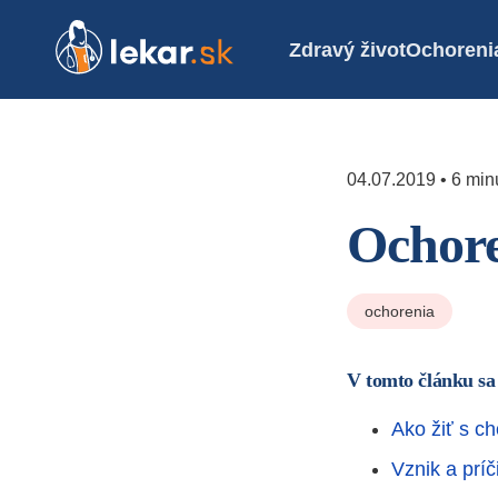
Zdravý život
Ochoreni
04.07.2019 • 6 minú
Ochore
ochorenia
V tomto článku sa
Ako žiť s c
Vznik a príč