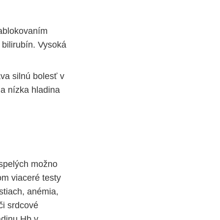
zablokovaním
bilirubín. Vysoká
va silnú bolesť v
 a nízka hladina
dospelých možno
m viaceré testy
ostiach, anémia,
či srdcové
adinu Hb v