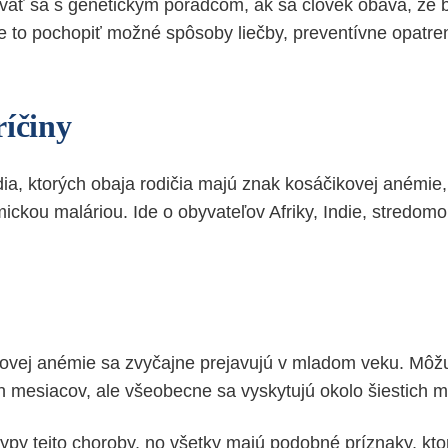
vať sa s genetickým poradcom, ak sa človek obáva, že 
to pochopiť možné spôsoby liečby, preventívne opatre
ríčiny
dia, ktorých obaja rodičia majú znak kosáčikovej anémie, 
ckou maláriou. Ide o obyvateľov Afriky, Indie, stredomor
ovej anémie sa zvyčajne prejavujú v mladom veku. Môžu
ch mesiacov, ale všeobecne sa vyskytujú okolo šiestich 
 typy tejto choroby, no všetky majú podobné príznaky, kt