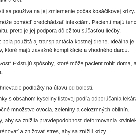
íka v krvi.
ti sa používa na jej zmiernenie počas kosáčikovej krízy.
môže pomôcť predchádzať infekciám. Pacienti majú ten
itu, preto je jej podpora dôležitou súčasťou liečby.
 bola použitá aj transplantácia kostnej drene. Ideálna je
v, ktoré majú závažné komplikácie a vhodného darcu.
vosť:
Existujú spôsoby, ktoré môže pacient robiť doma,
m:
hrievacie podložky na úľavu od bolesti.
nky s obsahom kyseliny listovej podľa odporúčania lekár
očné množstvo ovocia, zeleniny a celozrnných obilnín.
dy, aby sa znížila pravdepodobnosť deformovania krviniek
rénovať a znižovať stres, aby sa znížili krízy.