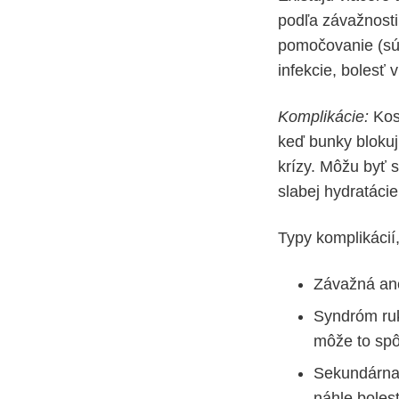
podľa závažnosti
pomočovanie (súv
infekcie, bolesť
Komplikácie:
Kos
keď bunky blokuj
krízy. Môžu byť 
slabej hydratáci
Typy komplikácií
Závažná an
Syndróm ruk
môže to spô
Sekundárna 
náhle bolest