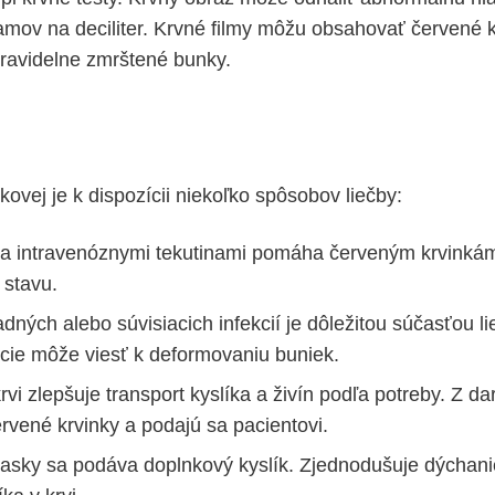
ramov na deciliter. Krvné filmy môžu obsahovať červené k
ravidelne zmrštené bunky.
kovej je k dispozícii niekoľko spôsobov liečby:
a intravenóznymi tekutinami pomáha červeným krvinkám 
stavu.
dných alebo súvisiacich infekcií je dôležitou súčasťou li
ekcie môže viesť k deformovaniu buniek.
rvi zlepšuje transport kyslíka a živín podľa potreby. Z da
ervené krvinky a podajú sa pacientovi.
ky sa podáva doplnkový kyslík. Zjednodušuje dýchanie