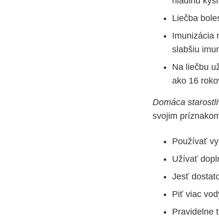
hladinu kysl
Liečba boles
Imunizácia 
slabšiu imun
Na liečbu už
ako 16 roko
Domáca starostli
svojim príznako
Používať vy
Užívať dopl
Jesť dostat
Piť viac vo
Pravidelne t