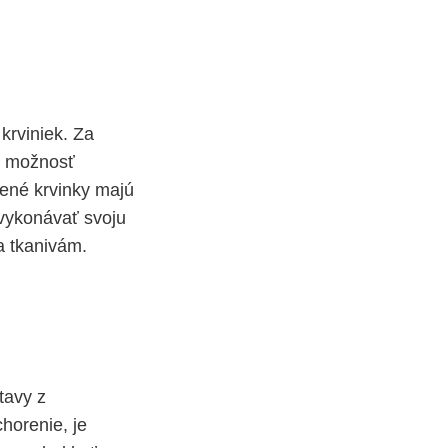
krviniek. Za
a možnosť
vené krvinky majú
vykonávať svoju
a tkanivám.
tavy z
horenie, je