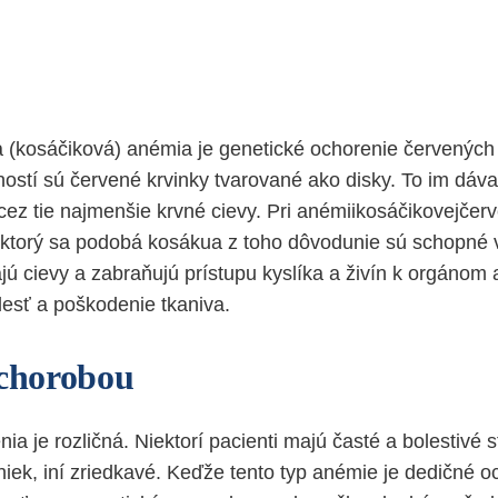
 (kosáčiková) anémia je genetické ochorenie červených 
ostí sú červené krvinky tvarované ako disky. To im dáv
cez tie najmenšie krvné cievy. Pri anémiikosáčikovejčer
 ktorý sa podobá kosákua z toho dôvodunie sú schopné 
jú cievy a zabraňujú prístupu kyslíka a živín k orgánom 
esť a poškodenie tkaniva.
 chorobou
a je rozličná. Niektorí pacienti majú časté a bolestivé s
iek, iní zriedkavé. Keďže tento typ anémie je dedičné oc