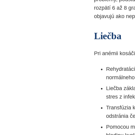
rozpätí 6 až 8 g
objavujú ako nep
Liečba
Pri anémii kosáči
Rehydratáci
normálneho 
Liečba zákla
stres z inf
Transfúzia k
odstránia č
Pomocou mas