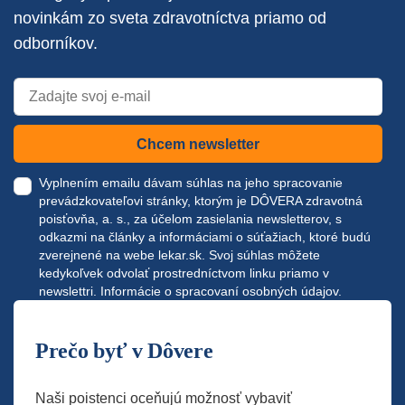
novinkám zo sveta zdravotníctva priamo od
odborníkov.
Chcem newsletter
Vyplnením emailu dávam súhlas na jeho spracovanie
prevádzkovateľovi stránky, ktorým je DÔVERA zdravotná
poisťovňa, a. s., za účelom zasielania newsletterov, s
odkazmi na články a informáciami o súťažiach, ktoré budú
zverejnené na webe
lekar.sk
. Svoj súhlas môžete
kedykoľvek odvolať prostredníctvom linku priamo v
newslettri.
Informácie o spracovaní osobných údajov.
Prečo byť v Dôvere
Naši poistenci oceňujú možnosť vybaviť