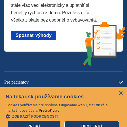
stále viac vecí elektronicky a uplatniť si
benefity rýchlo a z domu. Pozrite sa, čo
všetko získate bez osobného vybavovania.
Spoznať výhody
Pre pacientov
×
O spoločnosti
Na lekar.sk používame cookies
Kontaktujte nás
Cookies používame pre správne fungovanie webu, štatistické a
marketingové účely.
Prečítať viac
ZOBRAZIŤ PODROBNOSTI
Cookies
PRIJAŤ
ODMIETNUŤ