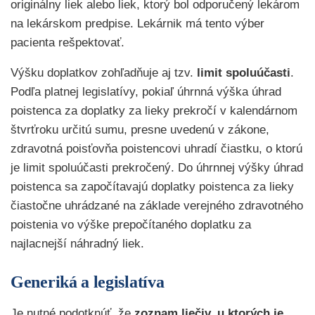
originálny liek alebo liek, ktorý bol odporučený lekárom
na lekárskom predpise. Lekárnik má tento výber
pacienta rešpektovať.
Výšku doplatkov zohľadňuje aj tzv.
limit spoluúčasti
.
Podľa platnej legislatívy, pokiaľ úhrnná výška úhrad
poistenca za doplatky za lieky prekročí v kalendárnom
štvrťroku určitú sumu, presne uvedenú v zákone,
zdravotná poisťovňa poistencovi uhradí čiastku, o ktorú
je limit spoluúčasti prekročený. Do úhrnnej výšky úhrad
poistenca sa započítavajú doplatky poistenca za lieky
čiastočne uhrádzané na základe verejného zdravotného
poistenia vo výške prepočítaného doplatku za
najlacnejší náhradný liek.
Generiká a legislatíva
Je nutné podotknúť, že
zoznam liečiv, u ktorých je