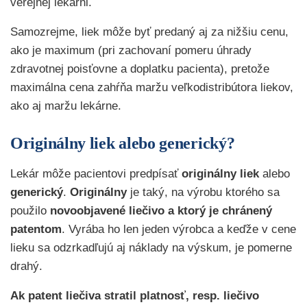
verejnej lekárni.
Samozrejme, liek môže byť predaný aj za nižšiu cenu,
ako je maximum (pri zachovaní pomeru úhrady
zdravotnej poisťovne a doplatku pacienta), pretože
maximálna cena zahŕňa maržu veľkodistribútora liekov,
ako aj maržu lekárne.
Originálny liek alebo generický?
Lekár môže pacientovi predpísať
originálny liek
alebo
generický
.
Originálny
je taký, na výrobu ktorého sa
použilo
novoobjavené liečivo a ktorý je chránený
patentom
. Vyrába ho len jeden výrobca a keďže v cene
lieku sa odzrkadľujú aj náklady na výskum, je pomerne
drahý.
Ak patent liečiva stratil platnosť, resp. liečivo