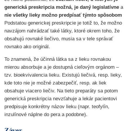
generická preskripcia možná, je daný legislatívne
a
nie všetky lieky možno predpísať týmto spôsobom
Podstatou generickej preskripcie je totiž to, že možno
navzájom nahrádzať také látky, ktoré okrem toho, že
obsahujú rovnaké liečivo, musia sa v tele správať
rovnako ako originál.
To znamená, že účinná látka sa z lieku rovnakou
mierou absorbuje a je dostupná cieľovým orgánom –
tzv. bioekvivalencia lieku. Existujú liečivá, resp. lieky,
kde toto nie je možné zabezpečiť, resp. ak liek
obsahuje viacero liečiv. Na tieto preparáty sa potom
generická preskripcia nevzťahuje a lekár pacientovi
predpisuje konkrétny názov lieku (napr. teofylín,
inzulínové náplne do pera a podobne).
Záver