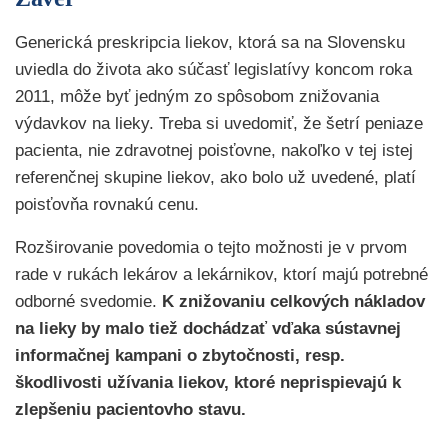
Generická preskripcia liekov, ktorá sa na Slovensku
uviedla do života ako súčasť legislatívy koncom roka
2011, môže byť jedným zo spôsobom znižovania
výdavkov na lieky. Treba si uvedomiť, že šetrí peniaze
pacienta, nie zdravotnej poisťovne, nakoľko v tej istej
referenčnej skupine liekov, ako bolo už uvedené, platí
poisťovňa rovnakú cenu.
Rozširovanie povedomia o tejto možnosti je v prvom
rade v rukách lekárov a lekárnikov, ktorí majú potrebné
odborné svedomie.
K znižovaniu celkových nákladov
na lieky by malo tiež dochádzať vďaka sústavnej
informačnej kampani o zbytočnosti, resp.
škodlivosti užívania liekov, ktoré neprispievajú k
zlepšeniu pacientovho stavu.