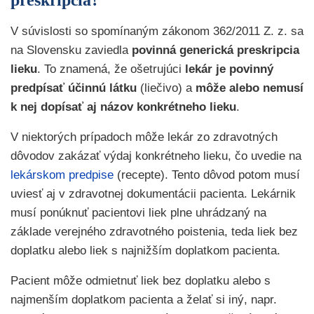
preskripcia?
V súvislosti so spomínaným zákonom 362/2011 Z. z. sa
na Slovensku zaviedla
povinná generická preskripcia
lieku
. To znamená, že ošetrujúci
lekár je povinný
predpísať účinnú látku
(liečivo) a
môže alebo nemusí
k nej dopísať aj názov konkrétneho lieku
.
V niektorých prípadoch môže lekár zo zdravotných
dôvodov zakázať výdaj konkrétneho lieku, čo uvedie na
lekárskom predpise
(recepte). Tento dôvod potom musí
uviesť aj v zdravotnej dokumentácii pacienta. Lekárnik
musí ponúknuť pacientovi liek plne uhrádzaný na
základe verejného zdravotného poistenia, teda liek bez
doplatku alebo liek s najnižším doplatkom pacienta.
Pacient môže odmietnuť liek bez doplatku alebo s
najmenším doplatkom pacienta a želať si iný, napr.