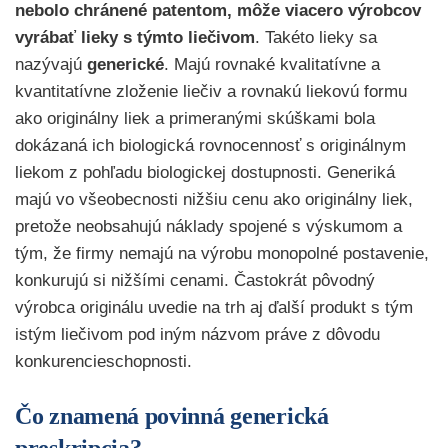
nebolo chránené patentom, môže viacero výrobcov
vyrábať lieky s týmto liečivom
. Takéto lieky sa
nazývajú
generické
. Majú rovnaké kvalitatívne a
kvantitatívne zloženie liečiv a rovnakú liekovú formu
ako originálny liek a primeranými skúškami bola
dokázaná ich biologická rovnocennosť s originálnym
liekom z pohľadu biologickej dostupnosti. Generiká
majú vo všeobecnosti nižšiu cenu ako originálny liek,
pretože neobsahujú náklady spojené s výskumom a
tým, že firmy nemajú na výrobu monopolné postavenie,
konkurujú si nižšími cenami. Častokrát pôvodný
výrobca originálu uvedie na trh aj ďalší produkt s tým
istým liečivom pod iným názvom práve z dôvodu
konkurencieschopnosti.
Čo znamená povinná generická