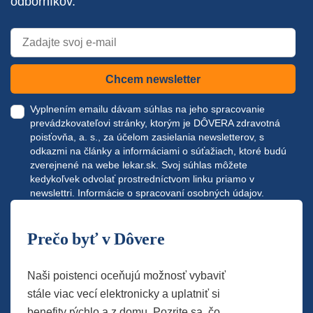
odborníkov.
Chcem newsletter
Vyplnením emailu dávam súhlas na jeho spracovanie
prevádzkovateľovi stránky, ktorým je DÔVERA zdravotná
poisťovňa, a. s., za účelom zasielania newsletterov, s
odkazmi na články a informáciami o súťažiach, ktoré budú
zverejnené na webe
lekar.sk
. Svoj súhlas môžete
kedykoľvek odvolať prostredníctvom linku priamo v
newslettri.
Informácie o spracovaní osobných údajov.
Prečo byť v Dôvere
Naši poistenci oceňujú možnosť vybaviť
stále viac vecí elektronicky a uplatniť si
benefity rýchlo a z domu. Pozrite sa, čo