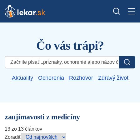
Čo vás trápi?
Hľadať:
Aktuality
Ochorenia
Rozhovor
Zdravý život
zaujímavosti z medicíny
13 zo 13 článkov
Zoradiť