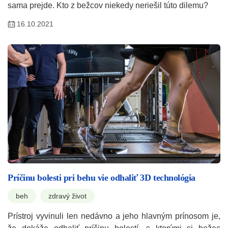
sama prejde. Kto z bežcov niekedy neriešil túto dilemu?
16.10.2021
Príčinu bolesti pri behu vie odhaliť 3D technológia
beh
zdravý život
Prístroj vyvinuli len nedávno a jeho hlavným prínosom je,