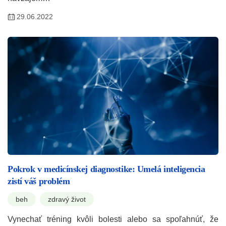
29.06.2022
Pokrok v medicínskej diagnostike: Umelá inteligencia
zistí váš problém
beh
zdravý život
Vynechať tréning kvôli bolesti alebo sa spoľahnúť, že