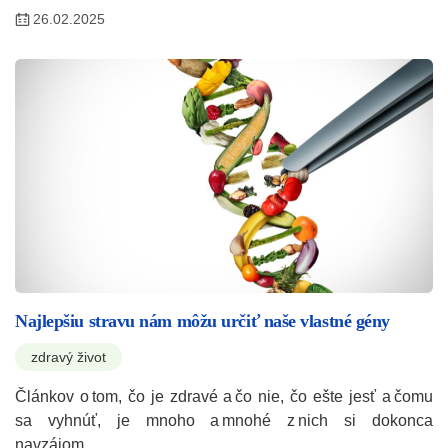
26.02.2025
Najlepšiu stravu nám môžu určiť naše vlastné gény
zdravý život
Článkov o tom, čo je zdravé a čo nie, čo ešte jesť a čomu
sa vyhnúť, je mnoho a mnohé z nich si dokonca
navzájom…