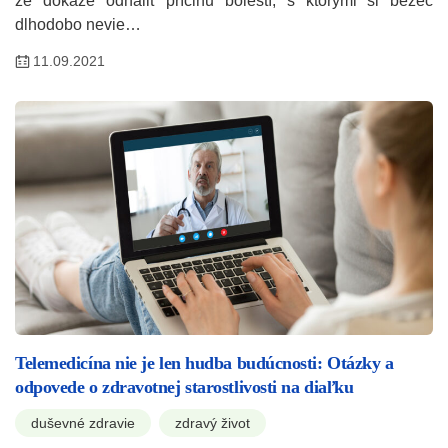
že dokáže odhaliť príčinu bolestí, s ktorými si bežec
dlhodobo nevie…
11.09.2021
Telemedicína nie je len hudba budúcnosti: Otázky a
odpovede o zdravotnej starostlivosti na diaľku
duševné zdravie
zdravý život