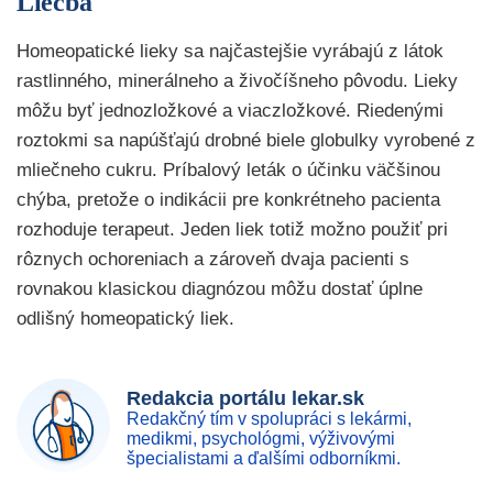
Liečba
Homeopatické lieky sa najčastejšie vyrábajú z látok
rastlinného, minerálneho a živočíšneho pôvodu. Lieky
môžu byť jednozložkové a viaczložkové. Riedenými
roztokmi sa napúšťajú drobné biele globulky vyrobené z
mliečneho cukru. Príbalový leták o účinku väčšinou
chýba, pretože o indikácii pre konkrétneho pacienta
rozhoduje terapeut. Jeden liek totiž možno použiť pri
rôznych ochoreniach a zároveň dvaja pacienti s
rovnakou klasickou diagnózou môžu dostať úplne
odlišný homeopatický liek.
Redakcia portálu lekar.sk
Redakčný tím v spolupráci s lekármi,
medikmi, psychológmi, výživovými
špecialistami a ďalšími odborníkmi.