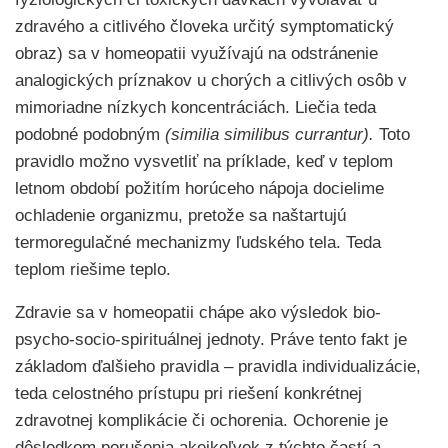
zdravého a citlivého človeka určitý symptomatický
obraz) sa v homeopatii využívajú na odstránenie
analogických príznakov u chorých a citlivých osôb v
mimoriadne nízkych koncentráciách. Liečia teda
podobné podobným
(similia similibus currantur).
Toto
pravidlo možno vysvetliť na príklade, keď v teplom
letnom období požitím horúceho nápoja docielime
ochladenie organizmu, pretože sa naštartujú
termoregulačné mechanizmy ľudského tela. Teda
teplom riešime teplo.
Zdravie sa v homeopatii chápe ako výsledok bio-
psycho-socio-spirituálnej jednoty. Práve tento fakt je
základom ďalšieho pravidla – pravidla individualizácie,
teda celostného prístupu pri riešení konkrétnej
zdravotnej komplikácie či ochorenia. Ochorenie je
dôsledkom porušenia akejkoľvek z týchto častí a