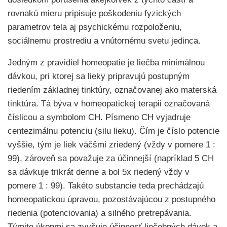
rovnakú mieru pripisuje poškodeniu fyzických
parametrov tela aj psychickému rozpoloženiu,
sociálnemu prostrediu a vnútornému svetu jedinca.
Jedným z pravidiel homeopatie je liečba minimálnou
dávkou, pri ktorej sa lieky pripravujú postupným
riedením základnej tinktúry, označovanej ako materská
tinktúra. Tá býva v homeopatickej terapii označovaná
číslicou a symbolom CH. Písmeno CH vyjadruje
centezimálnu potenciu (silu lieku). Čím je číslo potencie
vyššie, tým je liek väčšmi zriedený (vždy v pomere 1 :
99), zároveň sa považuje za účinnejší (napríklad 5 CH
sa dávkuje trikrát denne a bol 5x riedený vždy v
pomere 1 : 99). Takéto substancie teda prechádzajú
homeopatickou úpravou, pozostávajúcou z postupného
riedenia (potenciovania) a silného pretrepávania.
Týmito úkonmi sa zvyšuje účinnosť liečebných dávok a