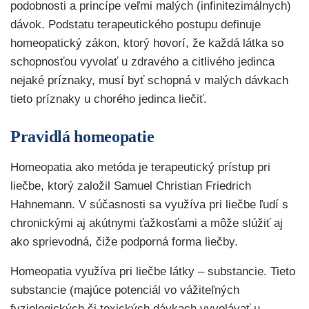
podobnosti a princípe veľmi malých (infinitezimálnych)
dávok. Podstatu terapeutického postupu definuje
homeopatický zákon, ktorý hovorí, že každá látka so
schopnosťou vyvolať u zdravého a citlivého jedinca
nejaké príznaky, musí byť schopná v malých dávkach
tieto príznaky u chorého jedinca liečiť.
Pravidlá homeopatie
Homeopatia ako metóda je terapeutický prístup pri
liečbe, ktorý založil Samuel Christian Friedrich
Hahnemann. V súčasnosti sa využíva pri liečbe ľudí s
chronickými aj akútnymi ťažkosťami a môže slúžiť aj
ako sprievodná, čiže podporná forma liečby.
Homeopatia využíva pri liečbe látky – substancie. Tieto
substancie (majúce potenciál vo vážiteľných
fyziologických či toxických dávkach vyvolávať u