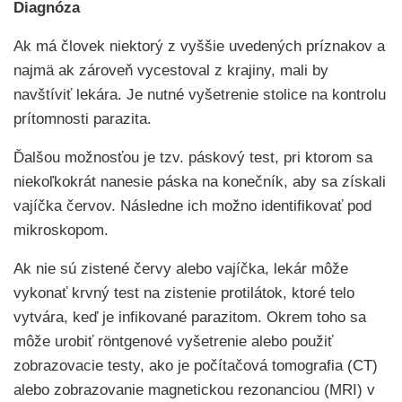
Diagnóza
Ak má človek niektorý z vyššie uvedených príznakov a
najmä ak zároveň vycestoval z krajiny, mali by
navštíviť lekára. Je nutné vyšetrenie stolice na kontrolu
prítomnosti parazita.
Ďalšou možnosťou je tzv. páskový test, pri ktorom sa
niekoľkokrát nanesie páska na konečník, aby sa získali
vajíčka červov. Následne ich možno identifikovať pod
mikroskopom.
Ak nie sú zistené červy alebo vajíčka, lekár môže
vykonať krvný test na zistenie protilátok, ktoré telo
vytvára, keď je infikované parazitom. Okrem toho sa
môže urobiť röntgenové vyšetrenie alebo použiť
zobrazovacie testy, ako je počítačová tomografia (CT)
alebo zobrazovanie magnetickou rezonanciou (MRI) v