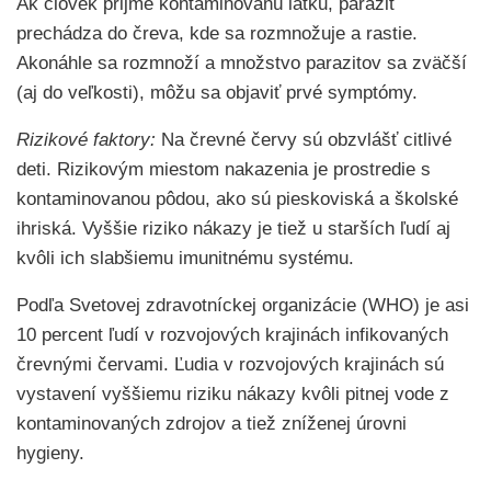
Ak človek prijme kontaminovanú látku, parazit
prechádza do čreva, kde sa rozmnožuje a rastie.
Akonáhle sa rozmnoží a množstvo parazitov sa zväčší
(aj do veľkosti), môžu sa objaviť prvé symptómy.
Rizikové faktory:
Na črevné červy sú obzvlášť citlivé
deti. Rizikovým miestom nakazenia je prostredie s
kontaminovanou pôdou, ako sú pieskoviská a školské
ihriská. Vyššie riziko nákazy je tiež u starších ľudí aj
kvôli ich slabšiemu imunitnému systému.
Podľa Svetovej zdravotníckej organizácie (WHO) je asi
10 percent ľudí v rozvojových krajinách infikovaných
črevnými červami. Ľudia v rozvojových krajinách sú
vystavení vyššiemu riziku nákazy kvôli pitnej vode z
kontaminovaných zdrojov a tiež zníženej úrovni
hygieny.