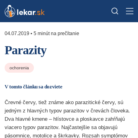
04.07.2019 • 5 minút na prečítanie
Parazity
ochorenia
V tomto článku sa dozviete
Črevné červy, tiež známe ako parazitické červy, sú
jedným z hlavných typov parazitov v črevách človeka.
Dva hlavné kmene – hlístovce a ploskavce zahŕňajú
viacero typov parazitov. Najčastejšie sa objavujú
pásomnice, motolice a škrkavky. Rozsah symptómov