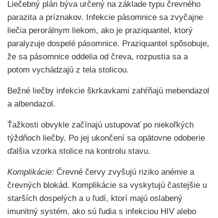
Liečebný plán býva určený na základe typu črevného
parazita a príznakov. Infekcie pásomnice sa zvyčajne
liečia perorálnym liekom, ako je praziquantel, ktorý
paralyzuje dospelé pásomnice. Praziquantel spôsobuje,
že sa pásomnice oddelia od čreva, rozpustia sa a
potom vychádzajú z tela stolicou.
Bežné liečby infekcie škrkavkami zahŕňajú mebendazol
a albendazol.
Ťažkosti obvykle začínajú ustupovať po niekoľkých
týždňoch liečby. Po jej ukončení sa opätovne odoberie
ďalšia vzorka stolice na kontrolu stavu.
Komplikácie:
Črevné červy zvyšujú riziko anémie a
črevných blokád. Komplikácie sa vyskytujú častejšie u
starších dospelých a u ľudí, ktorí majú oslabený
imunitný systém, ako sú ľudia s infekciou HIV alebo