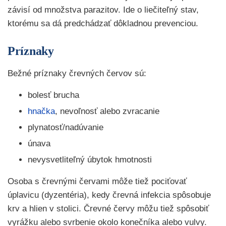
závisí od množstva parazitov. Ide o liečiteľný stav,
ktorému sa dá predchádzať dôkladnou prevenciou.
Príznaky
Bežné príznaky črevných červov sú:
bolesť brucha
hnačka
, nevoľnosť alebo zvracanie
plynatosť/nadúvanie
únava
nevysvetliteľný úbytok hmotnosti
Osoba s črevnými červami môže tiež pociťovať
úplavicu (dyzentéria), kedy črevná infekcia spôsobuje
krv a hlien v stolici. Črevné červy môžu tiež spôsobiť
vyrážku alebo svrbenie okolo konečníka alebo vulvy.