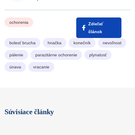
ochorenia
Zdieľať
článok
bolesť brucha
hnačka
konečník
nevoľnost
pálenie
parazitárne ochorenie
plynatosť
únava
vracanie
Súvisiace články