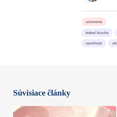
ochorenia
bolesť brucha
nevoľnost
ul
Súvisiace články