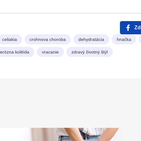
Zd
celiakia
crohnova choroba
dehydratácia
hnačka
cerózna kolitída
vracanie
zdravý životný štýl