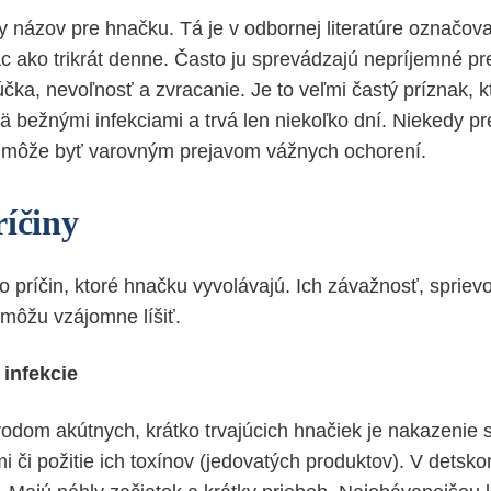
ky názov pre hnačku. Tá je v odbornej literatúre označo
iac ako trikrát denne. Často ju sprevádzajú nepríjemné pre
čka, nevoľnosť a zvracanie. Je to veľmi častý príznak, k
ä bežnými infekciami a trvá len niekoľko dní. Niekedy pr
 môže byť varovným prejavom vážnych ochorení.
ríčiny
o príčin, ktoré hnačku vyvolávajú. Ich závažnosť, spriev
 môžu vzájomne líšiť.
 infekcie
odom akútnych, krátko trvajúcich hnačiek je nakazenie 
 či požitie ich toxínov (jedovatých produktov). V dets