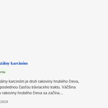
ktálny karcinóm
enia
tálny karcinóm je druh rakoviny hrubého čreva,
e poslednou časťou tráviaceho traktu. Väčšina
v rakoviny hrubého čreva sa začína…
.2019