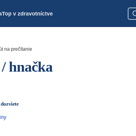
a
Top v zdravotníctve
t na prečítanie
 / hnačka
 dozviete
iny