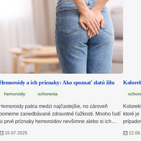
Hemoroidy a ich príznaky: Ako spoznať zlatú žilu
Kolore
hemoroidy
ochorenia
ochor
Hemoroidy patria medzi najčastejšie, no zároveň
Kolorek
pomerne zanedbávané zdravotné ťažkosti. Mnoho ľudí
ktoré j
si prvé príznaky hemoroidov nevšimne alebo si ich…
prípado
15.07.2025
12.06