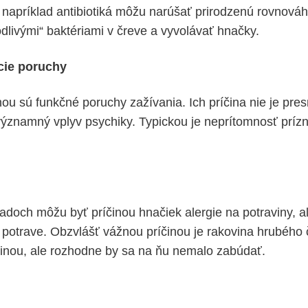
 napríklad antibiotiká môžu narúšať prirodzenú rovnová
odlivými“ baktériami v čreve a vyvolávať hnačky.
cie poruchy
ou sú funkčné poruchy zažívania. Ich príčina nie je pre
ýznamný vplyv psychiky. Typickou je neprítomnosť príz
adoch môžu byť príčinou hnačiek alergie na potraviny, ale
v potrave. Obzvlášť vážnou príčinou je rakovina hrubého 
íčinou, ale rozhodne by sa na ňu nemalo zabúdať.