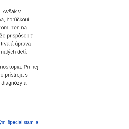
. Avšak v
ha, horúčkoui
árom. Ten na
ôže prispôsobiť
 trvalá úprava
malých detí.
noskopia. Pri nej
 prístroja s
 diagnózy a
ými špecialistami a