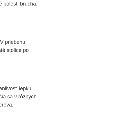
é bolesti brucha.
 V priebehu
té stolice po
nlivosť lepku.
íšia sa v rôznych
čreva.