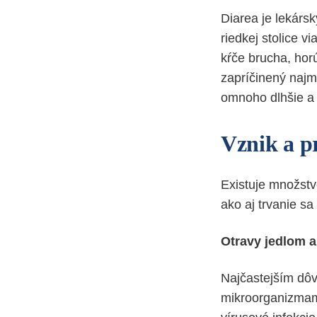
Diarea je lekárs
riedkej stolice v
kŕče brucha, horú
zapríčinený najm
omnoho dlhšie a
Vznik a p
Existuje množstv
ako aj trvanie sa
Otravy jedlom a
Najčastejším dôv
mikroorganizmami