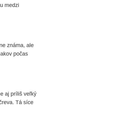
hu medzi
sne známa, ale
nakov počas
 aj príliš veľký
čreva. Tá síce