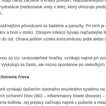
e. Majú náhly začiatok a krátky priebeh. Najobávanejšou
ehydratácie (nedostatok vody v tele), ktorý ohrozuje pre
í.
 vážnejšími pôvodcami sú baktérie a parazity. Pri nich j
rv a hnis v stolici. Zdrojom infekcií bývajú najčastejšie f
 do úst. Otrava jedlom vzniká konzumáciou jedla alebo 
nou sú tzv. cestovateľské hnačky, vznikajú najmä pri vy
n. Vyskytujú sa často, ale miznú spontánne po niekoľkých
chorenia čreva
toré vznikajú útočením vlastného imunitného systému na 
ch ochorení čriev (IBD – inflammatory bowel disease) 
na kolitída. Jej prejavy začínajú najmä v puberte a mlad