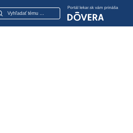
Portál lekar.sk vám prináša