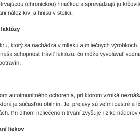
otrvajúcou (chronickou) hnačkou a sprevádzajú ju kŕčovit
i nález krvi a hnisu v stolici.
 laktózy
ukru, ktorý sa nachádza v mlieku a mliečnych výrobkoch.
e naša schopnosť tráviť laktózu, čo môže vyvolávať vodna
potravín.
om autoimunitného ochorenia, pri ktorom vzniká neznáša
 ktorá je súčasťou obilnín. Jej prejavy sú veľmi pestré a l
ch. Pri dlhom neliečenom trvaní zvyšuje riziko nádorov 
ní liekov