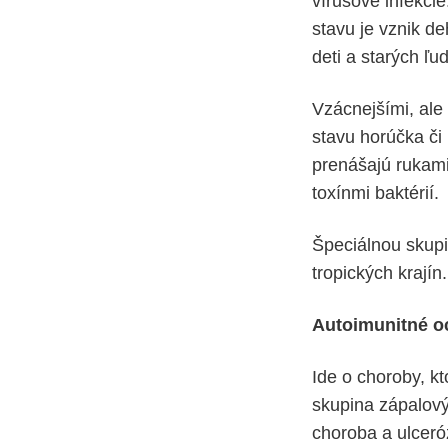
vírusové infekci
stavu je vznik d
deti a starých ľud
Vzácnejšími, ale
stavu horúčka či k
prenášajú rukami
toxínmi baktérií.
Špeciálnou skupi
tropických krají
Autoimunitné o
Ide o choroby, k
skupina zápalový
choroba a ulceróz