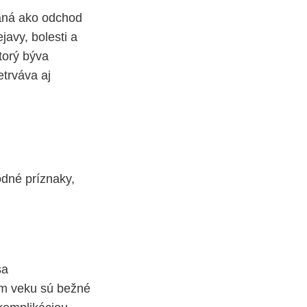
vaná ako odchod
javy, bolesti a
torý býva
etrváva aj
odné príznaky,
sa
kom veku sú bežné