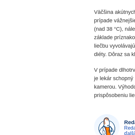
Väčšina akútnych
prípade vážnejši
(nad 38 °C), nál
základe príznakov
liečbu vyvolávaj
diéty. Dôraz sa k
V prípade dlhotr
je lekár schopný
kamerou. Výhodo
prispôsobeniu lie
Reda
Reda
ďalš