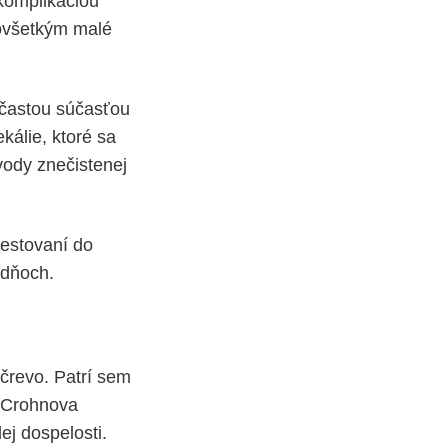
 komplikáciou
dovšetkým malé
e častou súčasťou
ekálie, ktoré sa
vody znečistenej
cestovaní do
 dňoch.
črevo. Patrí sem
– Crohnova
ej dospelosti.