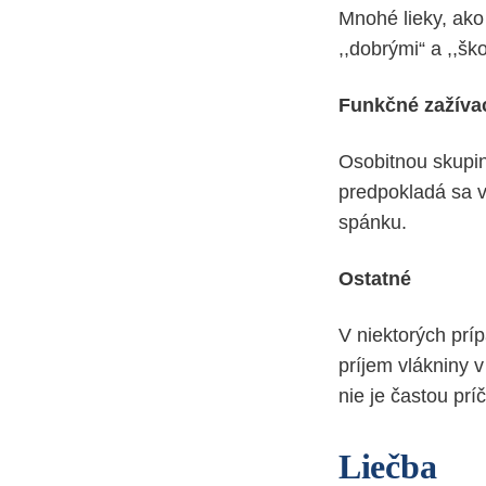
Mnohé lieky, ako
,,dobrými“ a ,,šk
Funkčné zažíva
Osobitnou skupin
predpokladá sa v
spánku.
Ostatné
V niektorých príp
príjem vlákniny 
nie je častou pr
Liečba