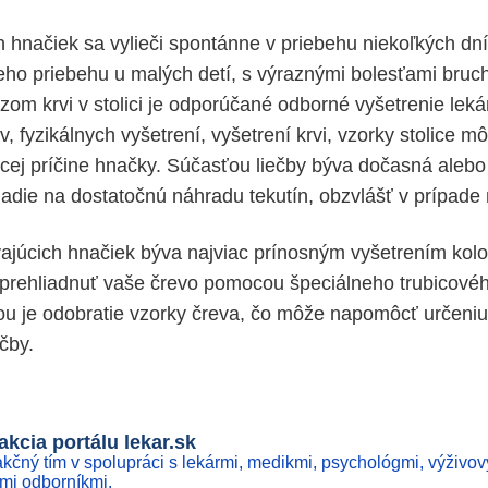
 hnačiek sa vylieči spontánne v priebehu niekoľkých dní
eho priebehu u malých detí, s výraznými bolesťami bruc
ezom krvi v stolici je odporúčané odborné vyšetrenie lek
, fyzikálnych vyšetrení, vyšetrení krvi, vzorky stolice m
úcej príčine hnačky. Súčasťou liečby býva dočasná alebo
ladie na dostatočnú náhradu tekutín, obzvlášť v prípade 
vajúcich hnačiek býva najviac prínosným vyšetrením kolo
 prehliadnuť vaše črevo pomocou špeciálneho trubicového
u je odobratie vzorky čreva, čo môže napomôcť určeniu
čby.
kcia portálu lekar.sk
kčný tím v spolupráci s lekármi, medikmi, psychológmi, výživov
ími odborníkmi.