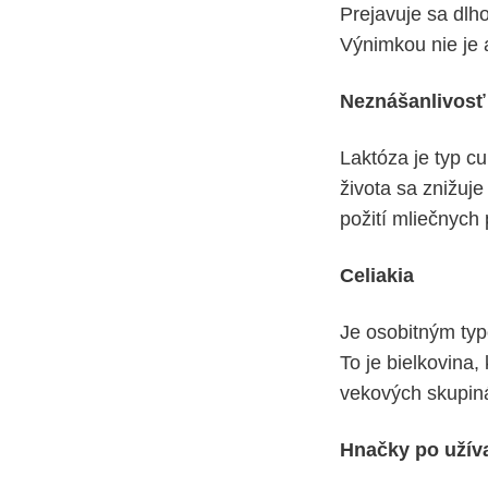
Prejavuje sa dlh
Výnimkou nie je an
Neznášanlivosť
Laktóza je typ c
života sa znižuj
požití mliečnych 
Celiakia
Je osobitným typ
To je bielkovina,
vekových skupiná
Hnačky po užíva