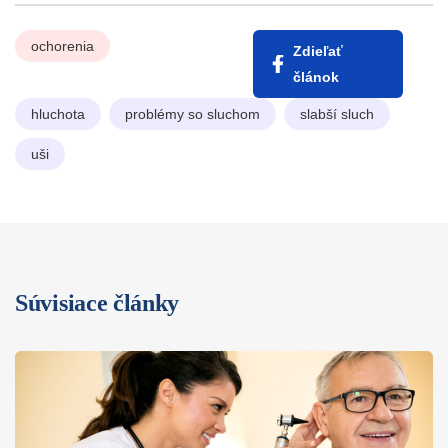
ochorenia
Zdieľať
článok
hluchota
problémy so sluchom
slabší sluch
uši
Súvisiace články