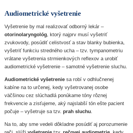
Audiometrické vyšetrenie
Vyšetrenie by mal realizovať odborný lekár –
otorinolaryngológ
, ktorý najprv musí vyšetriť
zvukovody, posúdiť celistvosť a stav blanky bubienka,
vyšetriť funkciu stredného ucha – tzv. tympanometriu
vrátane vyšetrenia strmienkových reflexov a urobiť
audiometrické vyšetrenie – samotné vyšetrenie sluchu.
Audiometrické vyšetrenie
sa robí v odhlučnenej
kabíne na to určenej, kedy vyšetrovanej osobe
väčšinou cez slúchadlá ponúkame tóny rôznej
frekvencie a zisťujeme, aký najslabší tón ešte pacient
počuje – vyšetruje sa tzv.
prah sluchu
.
Na to, aby sme vedeli dôkladne posúdiť aj porozumenie
reči, slúži
vyšetrenie
tzv.
rečovej audiometrie
, kedy