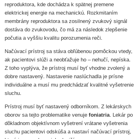
reproduktora, kde dochádza k spätnej premene
elektrickej energie na mechanickú. Rozkmitaním
membrány reproduktora sa zosilnený zvukový signál
dostáva do zvukovodu, čo má za následok zlepšenie
počutia a vyššiu kvalitu porozumenia reči.
Načúvací prístroj sa stáva obľúbenou pomôckou vtedy,
ak pacientovi slúži a neobťažuje ho – nehučí, nepíska.
Z toho vyplýva, že prístroj musí byť vhodne zvolený a
dobre nastavený. Nastavenie naslúchadla je prísne
individuálne a musí mu predchádzať kvalitné vyšetrenie
sluchu.
Prístroj musí byť nastavený odborníkom. Z lekárskych
oborov sa tejto problematike venuje
foniatria
. Lekár po
dôkladnom objektívnom vyšetrení vrátane vyšetrenia
sluchu pacientovi odskúša a nastaví načúvací prístroj,