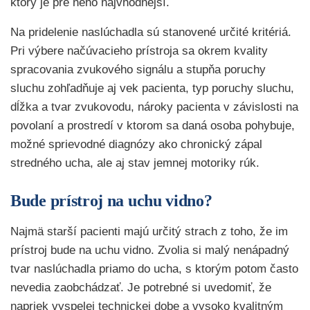
ktorý je pre neho najvhodnejší.
Na pridelenie naslúchadla sú stanovené určité kritériá.
Pri výbere načúvacieho prístroja sa okrem kvality
spracovania zvukového signálu a stupňa poruchy
sluchu zohľadňuje aj vek pacienta, typ poruchy sluchu,
dĺžka a tvar zvukovodu, nároky pacienta v závislosti na
povolaní a prostredí v ktorom sa daná osoba pohybuje,
možné sprievodné diagnózy ako chronický zápal
stredného ucha, ale aj stav jemnej motoriky rúk.
Bude prístroj na uchu vidno?
Najmä starší pacienti majú určitý strach z toho, že im
prístroj bude na uchu vidno. Zvolia si malý nenápadný
tvar naslúchadla priamo do ucha, s ktorým potom často
nevedia zaobchádzať. Je potrebné si uvedomiť, že
napriek vyspelej technickej dobe a vysoko kvalitným