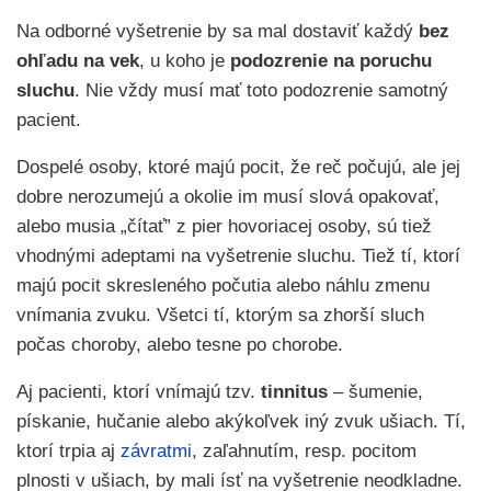
Na odborné vyšetrenie by sa mal dostaviť každý
bez
ohľadu na vek
, u koho je
podozrenie na poruchu
sluchu
. Nie vždy musí mať toto podozrenie samotný
pacient.
Dospelé osoby, ktoré majú pocit, že reč počujú, ale jej
dobre nerozumejú a okolie im musí slová opakovať,
alebo musia „čítať” z pier hovoriacej osoby, sú tiež
vhodnými adeptami na vyšetrenie sluchu. Tiež tí, ktorí
majú pocit skresleného počutia alebo náhlu zmenu
vnímania zvuku. Všetci tí, ktorým sa zhorší sluch
počas choroby, alebo tesne po chorobe.
Aj pacienti, ktorí vnímajú tzv.
tinnitus
– šumenie,
pískanie, hučanie alebo akýkoľvek iný zvuk ušiach. Tí,
ktorí trpia aj
závratmi
, zaľahnutím, resp. pocitom
plnosti v ušiach, by mali ísť na vyšetrenie neodkladne.