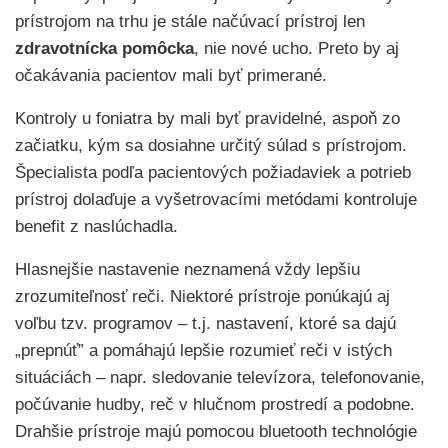
prístrojom na trhu je stále načúvací prístroj len
zdravotnícka pomôcka
, nie nové ucho. Preto by aj
očakávania pacientov mali byť primerané.
Kontroly u foniatra by mali byť pravidelné, aspoň zo
začiatku, kým sa dosiahne určitý súlad s prístrojom.
Špecialista podľa pacientových požiadaviek a potrieb
prístroj dolaďuje a vyšetrovacími metódami kontroluje
benefit z naslúchadla.
Hlasnejšie nastavenie neznamená vždy lepšiu
zrozumiteľnosť reči. Niektoré prístroje ponúkajú aj
voľbu tzv. programov – t.j. nastavení, ktoré sa dajú
„prepnúť” a pomáhajú lepšie rozumieť reči v istých
situáciách – napr. sledovanie televízora, telefonovanie,
počúvanie hudby, reč v hlučnom prostredí a podobne.
Drahšie prístroje majú pomocou bluetooth technológie