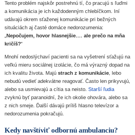
Tento problém najskôr postrehnú tí, čo pracujú s ľuďmi
a komunikácia je ich každodenným chlebíčkom. Iní
udávajú okrem sťaženej komunikácie pri bežných
situáciách aj časté domáce nedorozumenia:
„
Nepočujem, hovor hlasnejšie…. ale prečo na mňa
kričíš?
“
Mnohí nedoslýchaví pacienti sa na vyšetrení sťažujú na
veľkú mieru sociálnej izolácie, čo má výrazný dopad na
ich kvalitu života. Majú
strach z komunikácie
, lebo
nebudú vedieť adekvátne reagovať. Často len prikyvujú,
alebo sa usmievajú a cítia sa neisto.
Starší ľudia
zvyknú byť paranoidní, že ich okolie ohovára, alebo sa
z nich smeje. Ďalší dávajú príliš hlasno televízor a
nedorozumenia pokračujú.
Kedy navštíviť odbornú ambulanciu?