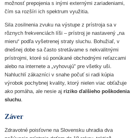
možnosť prepojenia s inými externými zariadeniami,
čím sa rozšíri ich spektrum využitia.
Sila zosilnenia zvuku na výstupe z prístroja sa v
rôznych frekvenciách líši – prístroj je nastavený „na
mieru“ podľa vyšetrenej straty sluchu. Bohužiaľ, v
dnešnej dobe sa často stretávame s nekvalitnými
prístrojmi, ktoré sú ponúkané obchodnými reťazcami
alebo na internete a „vyhovujú” pre všetky uši.
Nahluchlí zákazníci v snahe počuť si radi kúpia
výrobok pochybnej kvality, ktorý nielen viac obťažuje
ako pomáha, ale nesie aj
riziko ďalšieho poškodenia
sluchu
.
Záver
Zdravotné poisťovne na Slovensku uhradia dva