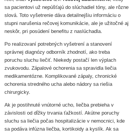
sa pacientovi už nepúšťajú do slúchadiel tóny, ale rôzne
slová. Toto vyšetrenie dáva detailnejšiu informáciu o
stupni narušenia rečovej komunikácie, ale je užitočné aj
neskôr, pri posúdení benefitu z naslúchadla.
Po realizovaní potrebných vyšetrení a stanovení
správnej diagnózy odborník zhodnotí, ako treba
poruchu sluchu liečiť. Niekedy postačí len výplach
zvukovodu. Zápalové ochorenia sa spravidla liečia
medikamentózne. Komplikované zápaly, chronické
ochorenia stredného ucha alebo nádory sa riešia
chirurgicky.
Ak je postihnuté vnútorné ucho, liečba prebieha v
závislosti od dĺžky trvania ťažkostí. Akútne poruchy
sluchu sa liečia počas hospitalizácie v nemocnici, kde
sa podáva infúzna liečba, kortikoidy a kyslík. Ak sa