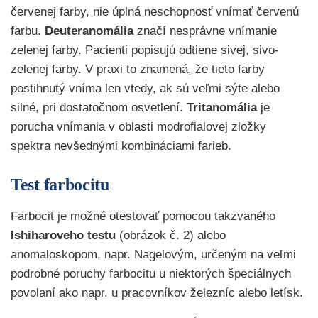
červenej farby, nie úplná neschopnosť vnímať červenú
farbu.
Deuteranomália
značí nesprávne vnímanie
zelenej farby. Pacienti popisujú odtiene sivej, sivo-
zelenej farby. V praxi to znamená, že tieto farby
postihnutý vníma len vtedy, ak sú veľmi sýte alebo
silné, pri dostatočnom osvetlení.
Tritanomália
je
porucha vnímania v oblasti modrofialovej zložky
spektra nevšednými kombináciami farieb.
Test farbocitu
Farbocit je možné otestovať pomocou takzvaného
Ishiharoveho testu
(obrázok č. 2) alebo
anomaloskopom, napr. Nagelovým, určeným na veľmi
podrobné poruchy farbocitu u niektorých špeciálnych
povolaní ako napr. u pracovníkov železníc alebo letísk.