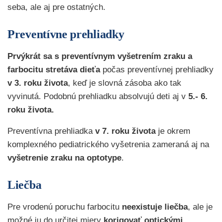
seba, ale aj pre ostatných.
Preventívne prehliadky
Prvýkrát
sa s preventívnym vyšetrením zraku
a
farbocitu
stretáva dieťa
počas preventívnej prehliadky
v 3. roku života
, keď je slovná zásoba ako tak
vyvinutá. Podobnú prehliadku absolvujú deti aj v
5.- 6.
roku života.
Preventívna prehliadka
v 7. roku života
je okrem
komplexného pediatrického vyšetrenia zameraná aj na
vyšetrenie zraku na optotype
.
Liečba
Pre vrodenú poruchu farbocitu
neexistuje liečba
, ale je
možné ju do určitej miery
korigovať optickými