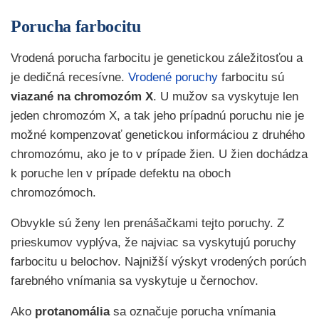
Porucha farbocitu
Vrodená porucha farbocitu je genetickou záležitosťou a
je dedičná recesívne.
Vrodené poruchy
farbocitu sú
viazané na chromozóm X
. U mužov sa vyskytuje len
jeden chromozóm X, a tak jeho prípadnú poruchu nie je
možné kompenzovať genetickou informáciou z druhého
chromozómu, ako je to v prípade žien. U žien dochádza
k poruche len v prípade defektu na oboch
chromozómoch.
Obvykle sú ženy len prenášačkami tejto poruchy. Z
prieskumov vyplýva, že najviac sa vyskytujú poruchy
farbocitu u belochov. Najnižší výskyt vrodených porúch
farebného vnímania sa vyskytuje u černochov.
Ako
protanomália
sa označuje porucha vnímania