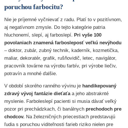
poruchou farbocitu?
Nie je príjemné vyčnievať z radu. Platí to v pozitívnom,
aj negatívnom zmysle. Do tejto kategórie patria
hluchonemí, slepí, aj farboslepí.
Pri vyše 100
povolaniach znamená farbosleposť veľkú nevýhodu
– doktor, zubár, zubný technik, kaderník, kozmetička,
maliar, dekoratér, grafik, rušňovidič, letec, navigátor,
pracovník továrne na výrobu farbív, pri výrobe liečiv,
potravín a mnohé ďalšie.
V období skorého ranného vývinu je
handikepovaný
zdravý vývoj fantázie dieťaťa
a jeho abstraknté
myslenie. Farboleslepí pacienti si musia dávať veľký
pozor pri prechádzkach, či banálnych
prechodoch
pre
chodcov.
Na železničných priecestiach predstavujú
ľudia s poruchou viditeľnosti farieb riziko nielen pre