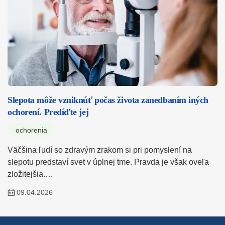
Slepota môže vzniknúť počas života zanedbaním iných
ochorení. Predíďte jej
ochorenia
Väčšina ľudí so zdravým zrakom si pri pomyslení na
slepotu predstaví svet v úplnej tme. Pravda je však oveľa
zložitejšia.…
09.04.2026