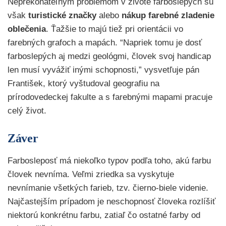
Neprekonateľným problémom v živote farboslepých sú
však
turistické značky
alebo
nákup farebné zladenie
oblečenia
. Ťažšie to majú tiež pri orientácii vo
farebných grafoch a mapách. “Napriek tomu je dosť
farboslepých aj medzi geológmi, človek svoj handicap
len musí vyvážiť inými schopnosti,” vysvetľuje pán
František, ktorý vyštudoval geografiu na
prírodovedeckej fakulte a s farebnými mapami pracuje
celý život.
Záver
Farbosleposť má niekoľko typov podľa toho, akú farbu
človek nevníma. Veľmi zriedka sa vyskytuje
nevnímanie všetkých farieb, tzv. čierno-biele videnie.
Najčastejším prípadom je neschopnosť človeka rozlíšiť
niektorú konkrétnu farbu, zatiaľ čo ostatné farby od