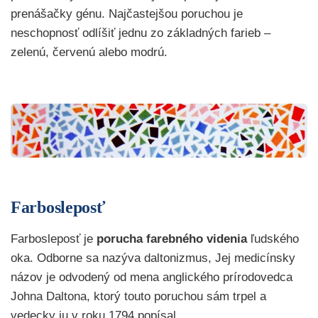
prenášačky génu. Najčastejšou poruchou je
neschopnosť odlíšiť jednu zo základných farieb –
zelenú, červenú alebo modrú.
Farbosleposť
Farbosleposť je
porucha farebného videnia
ľudského
oka. Odborne sa nazýva daltonizmus, Jej medicínsky
názov je odvodený od mena anglického prírodovedca
Johna Daltona, ktorý touto poruchou sám trpel a
vedecky ju v roku 1794 popísal.