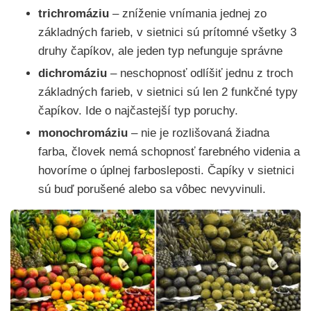
trichromáziu
– zníženie vnímania jednej zo
základných farieb, v sietnici sú prítomné všetky 3
druhy čapíkov, ale jeden typ nefunguje správne
dichromáziu
– neschopnosť odlíšiť jednu z troch
základných farieb, v sietnici sú len 2 funkčné typy
čapíkov. Ide o najčastejší typ poruchy.
monochromáziu
– nie je rozlišovaná žiadna
farba, človek nemá schopnosť farebného videnia a
hovoríme o úplnej farbosleposti. Čapíky v sietnici
sú buď porušené alebo sa vôbec nevyvinuli.