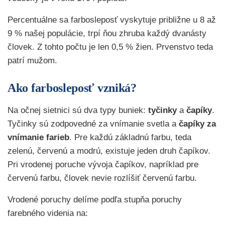
Percentuálne sa farbosleposť vyskytuje približne u 8 až
9 % našej populácie, trpí ňou zhruba každý dvanásty
človek. Z tohto počtu je len 0,5 % žien. Prvenstvo teda
patrí mužom.
Ako farbosleposť vzniká?
Na očnej sietnici sú dva typy buniek:
tyčinky
a
čapíky
.
Tyčinky sú zodpovedné za vnímanie svetla a
čapíky za
vnímanie farieb
. Pre každú základnú farbu, teda
zelenú, červenú a modrú, existuje jeden druh čapíkov.
Pri vrodenej poruche vývoja čapíkov, napríklad pre
červenú farbu, človek nevie rozlíšiť červenú farbu.
Vrodené poruchy delíme podľa stupňa poruchy
farebného videnia na: