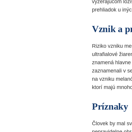
vyzerajúcom loži
prehliadok u iný
Vznik a p
Riziko vzniku me
ultrafialové žiar
znamená hlavne i
zaznamenali v se
na vzniku melanó
ktorí majú mnoho
Príznaky
Človek by mal sv
nepravidelne ohr