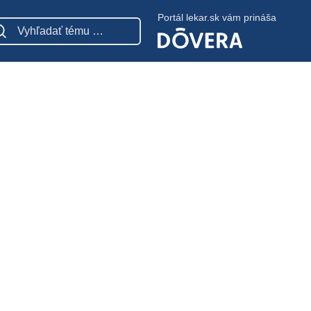
Portál lekar.sk vám prináša