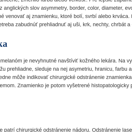
 anglických slov asymmetry, border, color, diameter, ev
né venovať aj znamienku, ktoré bolí, svrbí alebo krváca
reba zabudnúť prehliadnuť aj uši, krk, nechty, chrbát a 
ka
 melanóm je nevyhnutné navštíviť kožného lekára. Na vy
u prehliadne, sleduje na nej asymetriu, hranicu, farbu a
dne môže indikovať chirurgické odstránenie znamienka 
emom. Znamienko je potom vyšetrené histopatologicky 
be patrí chirurgické odstránenie nádoru. Odstránenie las