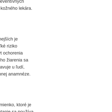
reventívnych
u kožného lekára.
ejších je
ké riziko
t ochorenia
ho žiarenia sa
avuje u ľudí,
innej anamnéze.
mienko, ktoré je
ätanie sa používa