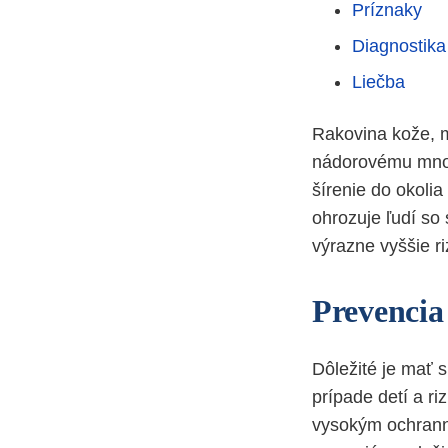
Príznaky
Diagnostika
Liečba
Rakovina kože, m
nádorovému množe
šírenie do okoli
ohrozuje ľudí so 
výrazne vyššie ri
Prevencia
Dôležité je mať 
prípade detí a r
vysokým ochranný