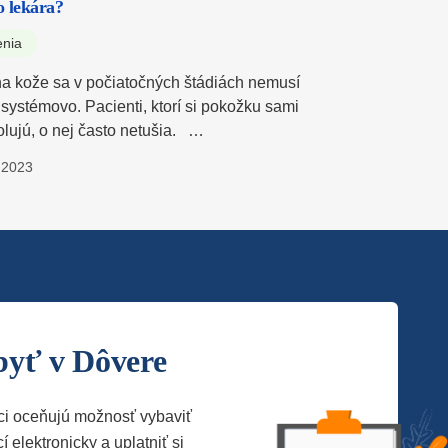
 lekára?
enia
a kože sa v počiatočných štádiách nemusí
 systémovo. Pacienti, ktorí si pokožku sami
olujú, o nej často netušia. …
.2023
byť v Dôvere
ci oceňujú možnosť vybaviť
í elektronicky a uplatniť si