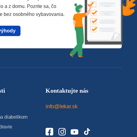
lo a z domu. Pozrite sa, čo
te bez osobného vybavovania.
výhody
ti
Kontaktujte nás
info@lekar.sk
 diabetikom
dravie