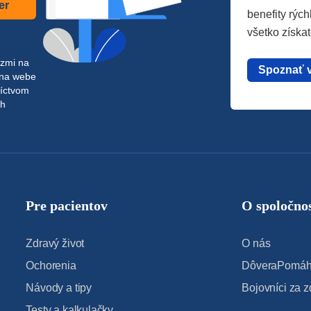
er
benefity rých
všetko získa
azmi na
Spoznať 
 na webe
níctvom
ch
Pre pacientov
O spoločnos
Zdravý život
O nás
Ochorenia
DôveraPomáha
Návody a tipy
Bojovníci za z
Testy a kalkulačky