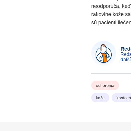
neodporúča, keďž
rakovine kože sa
sú pacienti lieče
Reda
Reda
ďalš
ochorenia
koža
krvácan