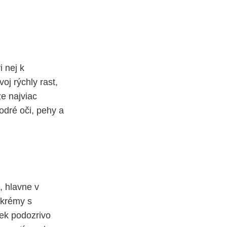
 nej k
j rýchly rast,
že najviac
modré oči, pehy a
, hlavne v
 krémy s
ek podozrivo