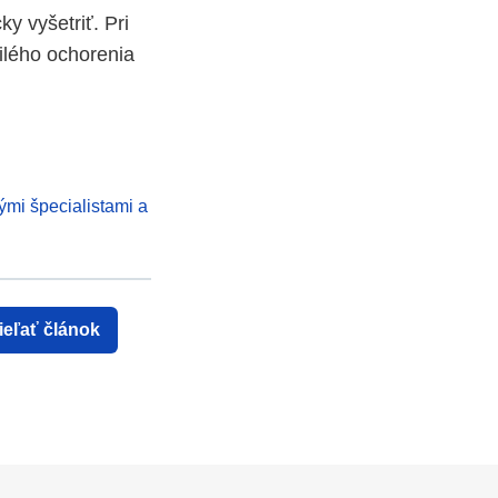
y vyšetriť. Pri
čilého ochorenia
ými špecialistami a
ieľať článok