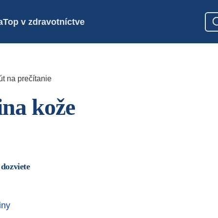
a
Top v zdravotníctve
t na prečítanie
na kože
 dozviete
iny