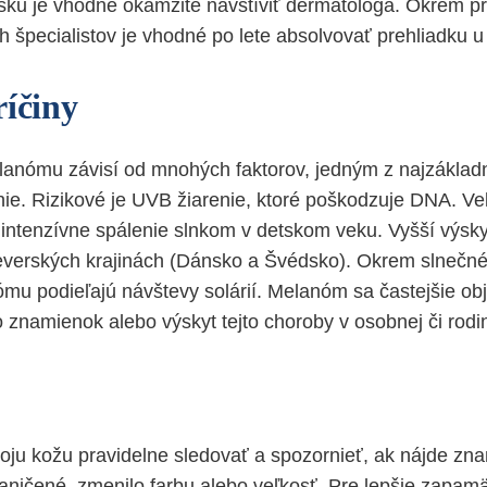
sku je vhodné okamžite navštíviť dermatológa. Okrem p
ch špecialistov je vhodné po lete absolvovať prehliadku 
ríčiny
lanómu závisí od mnohých faktorov, jedným z najzákladn
enie. Rizikové je UVB žiarenie, ktoré poškodzuje DNA. Veľ
ntenzívne spálenie slnkom v detskom veku. Vyšší výsky
verských krajinách (Dánsko a Švédsko). Okrem slnečné
mu podieľajú návštevy solárií. Melanóm sa častejšie obj
 znamienok alebo výskyt tejto choroby v osobnej či rod
oju kožu pravidelne sledovať a spozornieť, ak nájde zna
aničené, zmenilo farbu alebo veľkosť. Pre lepšie zapam