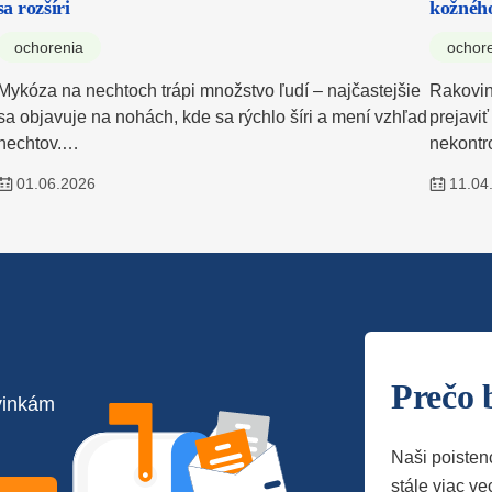
sa rozšíri
kožného
ochorenia
ochor
Mykóza na nechtoch trápi množstvo ľudí – najčastejšie
Rakovin
sa objavuje na nohách, kde sa rýchlo šíri a mení vzhľad
prejaviť
nechtov.…
nekontr
01.06.2026
11.04
Prečo 
vinkám
Naši poisten
stále viac vec