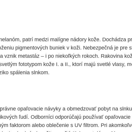
elanóm, patrí medzi malígne nádory kože. Dochádza pri
niu pigmentových buniek v koži. Nebezpečná je pre svo
a a vznik metastáz – i po niekoľkých rokoch. Rakovina ko
svetlým fototypom kože I. a II., ktorí majú svetlé vlasy, 
ziko spálenia slnkom.
správne opaľovacie návyky a obmedzovať pobyt na slnku
izikových ľudí. Odborníci odporúčajú používať opaľovacie
m faktorom alebo oblečenie s UV filtrom. Pri akomkoľv