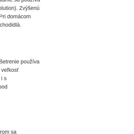
olution). Zvýšenú
. Pri domácom
chodidlá.
šetrenie používa
 veľkosť
i s
pod
erom sa