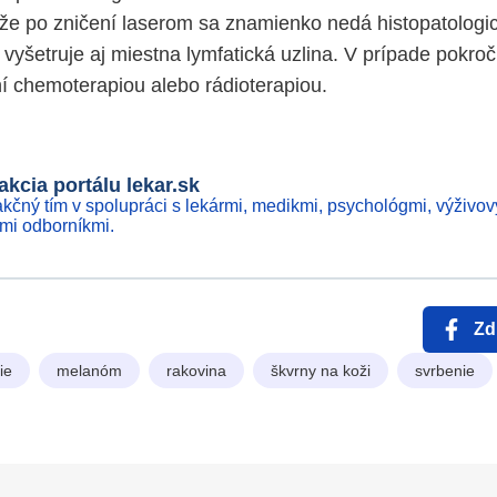
e po zničení laserom sa znamienko nedá histopatologick
 vyšetruje aj miestna lymfatická uzlina. V prípade pokro
ní chemoterapiou alebo rádioterapiou.
kcia portálu lekar.sk
kčný tím v spolupráci s lekármi, medikmi, psychológmi, výživov
ími odborníkmi.
Zd
ie
melanóm
rakovina
škvrny na koži
svrbenie