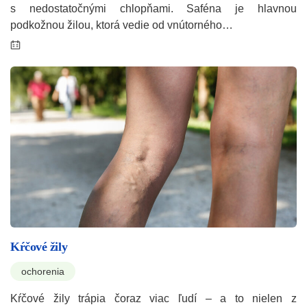
s nedostatočnými chlopňami. Saféna je hlavnou
podkožnou žilou, ktorá vedie od vnútorného…
Kŕčové žily
ochorenia
Kŕčové žily trápia čoraz viac ľudí – a to nielen z