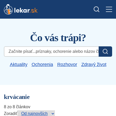
Čo vás trápi?
Hľadať:
Aktuality
Ochorenia
Rozhovor
Zdravý život
krvácanie
8 zo 8 článkov
Zoradiť