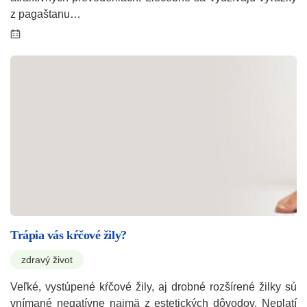
z pagaštanu…
Trápia vás kŕčové žily?
zdravý život
Veľké, vystúpené kŕčové žily, aj drobné rozšírené žilky sú
vnímané negatívne najmä z estetických dôvodov. Neplatí