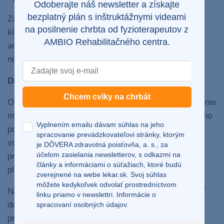
Odoberajte náš newsletter a získajte
bezplatný plán s inštruktážnymi videami
Zápalové ochorenie facetových (intervertebrálnych)
na posilnenie chrbta od fyzioterapeutov z
kĺbov. Úlohu v jej výskyte zohráva vek, rodinná
AMBIO Rehabilitačného centra.
anamnéza i výskyt infekčného ochorenia v priebehu
niekoľkých týždňov pred prepuknutím bolesti.
Diskopatia
Chcem cviky na chrbát
Opotrebovanie medzistavcových platničiek je ochorenie
mechanického rázu, keď vplyvom záťaže gravitačného
Vyplnením emailu dávam súhlas na jeho
poľa dochádza k zmenšeniu výšky platničky, strate
spracovanie prevádzkovateľovi stránky, ktorým
vody a k rozkladu jej gélovej štruktúry. V krajnom
je DÔVERA zdravotná poisťovňa, a. s., za
účelom zasielania newsletterov, s odkazmi na
prípade môže byť sprevádzaná vybočením hmoty
články a informáciami o súťažiach, ktoré budú
platničky, čo vedie k útlaku nervových štruktúr.
zverejnené na webe
lekar.sk
. Svoj súhlas
môžete kedykoľvek odvolať prostredníctvom
Najmenej vhodnou polohou je spánok na bruchu, keď
linku priamo v newslettri.
Informácie o
dochádza k prehĺbeniu prirodzených kriviek chrbtice,
spracovaní osobných údajov.
predovšetkým v oblasti bedier môžu potom vznikať