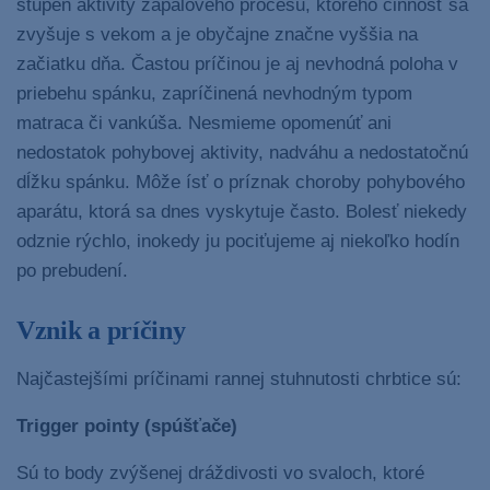
stupeň aktivity zápalového procesu, ktorého činnosť sa
zvyšuje s vekom a je obyčajne značne vyššia na
začiatku dňa. Častou príčinou je aj nevhodná poloha v
priebehu spánku, zapríčinená nevhodným typom
matraca či vankúša. Nesmieme opomenúť ani
nedostatok pohybovej aktivity, nadváhu a nedostatočnú
dĺžku spánku. Môže ísť o príznak choroby pohybového
aparátu, ktorá sa dnes vyskytuje často. Bolesť niekedy
odznie rýchlo, inokedy ju pociťujeme aj niekoľko hodín
po prebudení.
Vznik a príčiny
Najčastejšími príčinami rannej stuhnutosti chrbtice sú:
Trigger pointy (spúšťače)
Sú to body zvýšenej dráždivosti vo svaloch, ktoré