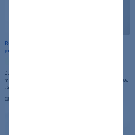
Rozhovor s renomovaným neurochirurgom: Ako
prebiehajú operácie chrbtice?
ochorenia
rozhovor
Ľudská chrbtica je tvorená 26 stavcami, ktoré ochraňujú
miechu a umožňujú nám chodiť vzpriamene a zohýňať sa.
Ochoreniami chrbtice trpí…
20.11.2020