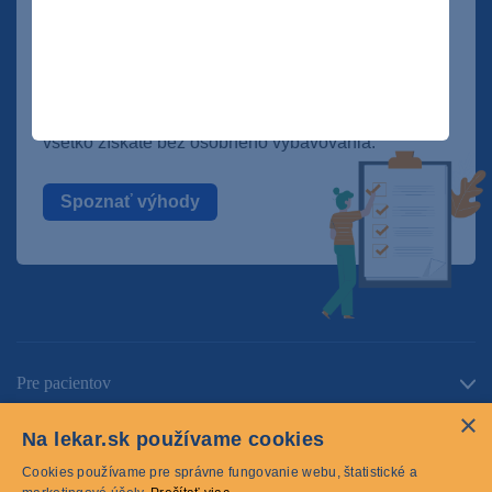
Naši poistenci oceňujú možnosť vybaviť
stále viac vecí elektronicky a uplatniť si
benefity rýchlo a z domu. Pozrite sa, čo
všetko získate bez osobného vybavovania.
Spoznať výhody
Pre pacientov
×
O spoločnosti
Na lekar.sk používame cookies
Kontaktujte nás
Cookies používame pre správne fungovanie webu, štatistické a