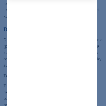
lokálne bolestivé príznaky, ale často aj prenosné.
Lekári odporúčajú pozíciu na boku s vankúšom medzi
kolenami tak, aby dolné končatiny ležali paralelne.
Diagnostika
Diagnózu stanoví lekár na základe fyzického vyšetrenia
(pohmatom, pohľadom), prípadne pomocou vyšetrenia
zobrazovacími metódami (RTG, CT, MR), ktoré môžu
odhaliť napríklad degeneráciu medzistavcovej platničky,
zúženie miechového kanála a podobne.
Terapia
Terapia môže byť konzervatívna alebo operačná.
Konzervatívna spočíva vo fáze akútnej bolesti
podávaním liekov tíšiacich bolesti (analgetiká) a v
prípade zápalového procesu liekov proti zápalu