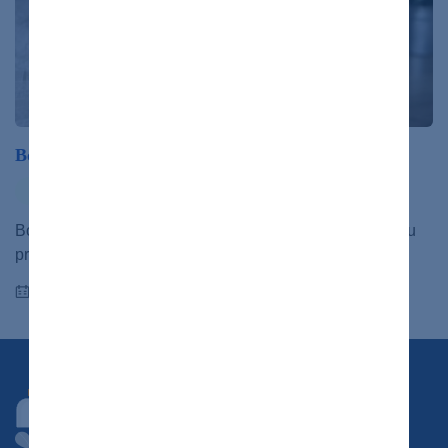
Bolia vás kríže? Toto môže byť príčina
ochorenia
Bolesť krížov alebo chrbtice sú celosvetovo najčastejšou
príčinou invalidity. Poradíme, ako sa jej môžete vyhnúť.
23.05.2023
Chcete dostávať novinky?