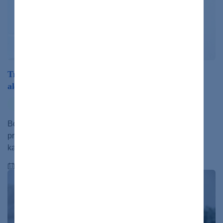
Trápi vás chronická bolesť chrbta? Prezradíme vám,
ako si s ňou poradiť
ochorenia
Bolesť chrbta je jedným z najčastejších zdravotných
problémov, ktorý postihuje ľudí všetkých vekových
kategórií. V našom článku preskúmame jej hlavné…
06.02.2025