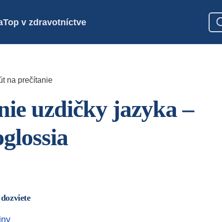
a
Top v zdravotníctve
t na prečítanie
nie uzdičky jazyka –
glossia
 dozviete
iny