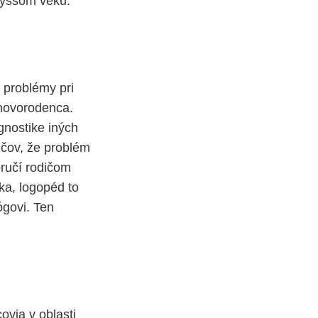
 vyššom veku.
 problémy pri
 novorodenca.
agnostike iných
ičov, že problém
ručí rodičom
ka, logopéd to
ógovi. Ten
ovia v oblasti