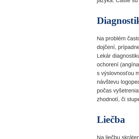
jazyka. Časté sú 
Diagnosti
Na problém často
dojčení, prípadne
Lekár diagnostiku
ochorení (angína
s výslovnosťou m
návštevu logoped
počas vyšetreniai
zhodnotí, či stup
Liečba
Na liečbu skráten