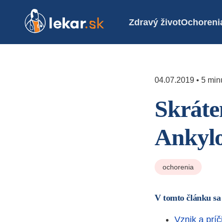
Zdravý život
Ochoreni
04.07.2019 • 5 minú
Skráte
Ankylo
ochorenia
V tomto článku sa
Vznik a príč