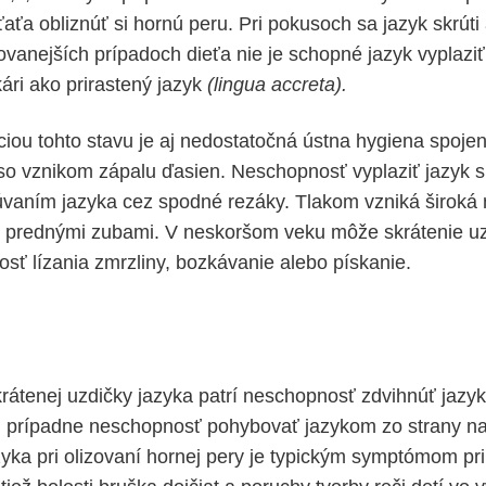
aťa obliznúť si hornú peru. Pri pokusoch sa jazyk skrúti
ovanejších prípadoch dieťa nie je schopné jazyk vyplazi
ári ako prirastený jazyk
(lingua accreta).
iou tohto stavu je aj nedostatočná ústna hygiena spoje
o vznikom zápalu ďasien. Neschopnosť vyplaziť jazyk si
vaním jazyka cez spodné rezáky. Tlakom vzniká široká
prednými zubami. V neskoršom veku môže skrátenie uz
osť lízania zmrzliny, bozkávanie alebo pískanie.
átenej uzdičky jazyka patrí neschopnosť zdvihnúť jazy
 prípadne neschopnosť pohybovať jazykom zo strany na
azyka pri olizovaní hornej pery je typickým symptómom pr