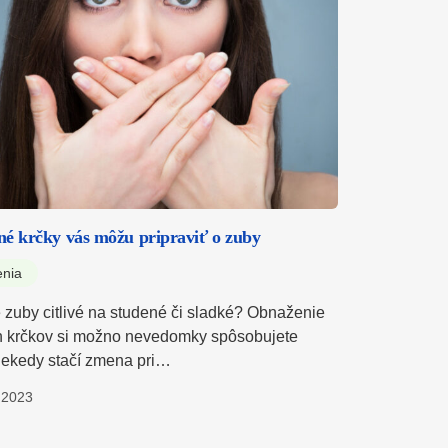
é krčky vás môžu pripraviť o zuby
enia
 zuby citlivé na studené či sladké? Obnaženie
 krčkov si možno nevedomky spôsobujete
iekedy stačí zmena pri…
.2023