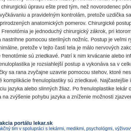
ú chirurgickú úpravu ešte pred tým, než novorodenec pôro
 vyčkávaniu a pravidelným kontrolám, pretože uzdička 
prirodzených anatomických pomerov. Chirurgické postup
. Frenotómia je jednoduchý chirurgický zákrok, pri ktorom
 nastrihne pomocou sterilných nožníc. Postup je veľmi r
nimálne, pretože v tejto časti tela je málo nervových za
 frenotómie sú zriedkavé. Patrí k nim krvácanie alebo inf
renuloplastika je rozsiahlejší postup a vykonáva sa v cel
čky sa rana zvyčajne uzavrie pomocou stehov, ktoré nes
 komplikácie frenuloplastiky sú zriedkavé. Najčastejšie 
ciu jazyka alebo slinných žliaz. Po frenuloplastike lekár 
a na zvýšenie pohybu jazyka a zníženie možnosti zjazve
kcia portálu lekar.sk
kčný tím v spolupráci s lekármi, medikmi, psychológmi, výživov