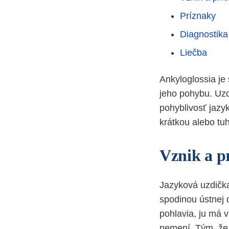
Príznaky
Diagnostika
Liečba
Ankyloglossia je
jeho pohybu. Uzdi
pohyblivosť jazyk
krátkou alebo tu
Vznik a p
Jazyková uzdička 
spodinou ústnej 
pohlavia, ju má v
nemení. Tým, že 