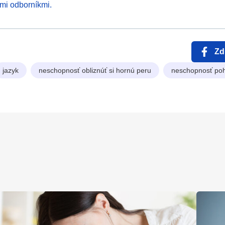
ími odborníkmi.
Zd
jazyk
neschopnosť obliznúť si hornú peru
neschopnosť po