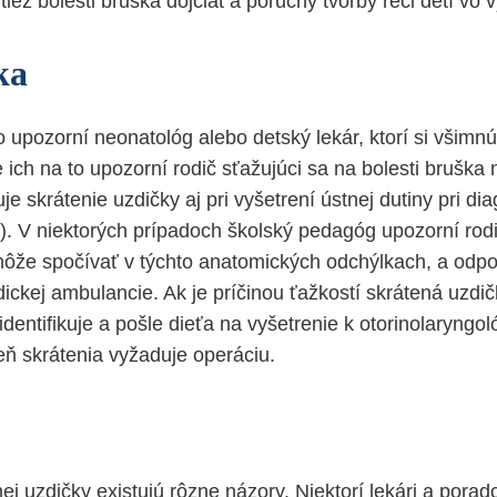
tiež bolesti bruška dojčiat a poruchy tvorby reči detí vo
ka
 upozorní neonatológ alebo detský lekár, ktorí si všimnú
 ich na to upozorní rodič sťažujúci sa na bolesti bruška
je skrátenie uzdičky aj pri vyšetrení ústnej dutiny pri di
). V niektorých prípadoch školský pedagóg upozorní rod
ôže spočívať v týchto anatomických odchýlkach, a odpo
ickej ambulancie. Ak je príčinou ťažkostí skrátená uzdič
dentifikuje a pošle dieťa na vyšetrenie k otorinolaryngol
eň skrátenia vyžaduje operáciu.
ej uzdičky existujú rôzne názory. Niektorí lekári a poradc