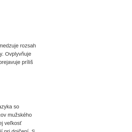
obmedzuje rozsah
ny. Ovplyvňuje
rejavuje príliš
jazyka so
incov mužského
ej veľkosť
 pri dojčení. S