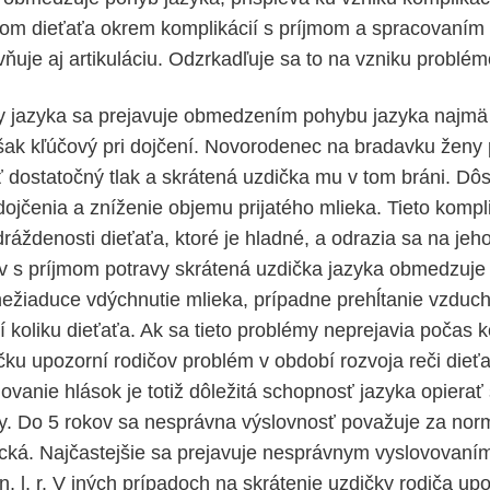
om dieťaťa okrem komplikácií s príjmom a spracovaním 
ňuje aj artikuláciu. Odzrkadľuje sa to na vzniku problém
ky jazyka sa prejavuje obmedzením pohybu jazyka najm
šak kľúčový pri dojčení. Novorodenec na bradavku ženy pr
iť dostatočný tlak a skrátená uzdička mu v tom bráni. Dô
dojčenia a zníženie objemu prijatého mlieka. Tieto kompl
ráždenosti dieťaťa, ktoré je hladné, a odrazia sa na jeh
s príjmom potravy skrátená uzdička jazyka obmedzuje p
nežiaduce vdýchnutie mlieka, prípadne prehĺtanie vzduch
 koliku dieťaťa. Ak sa tieto problémy neprejavia počas k
čku upozorní rodičov problém v období rozvoja reči dieť
movanie hlások je totiž dôležitá schopnosť jazyka opierať
iny. Do 5 rokov sa nesprávna výslovnosť považuje za nor
gická. Najčastejšie sa prejavuje nesprávnym vyslovovaní
 n, l, r. V iných prípadoch na skrátenie uzdičky rodiča up