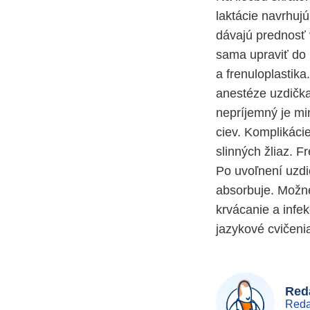
laktácie navrhuj
dávajú prednosť
sama upraviť do 
a frenuloplastika
anestéze uzdička
nepríjemný je mi
ciev. Komplikácie
slinných žliaz. F
Po uvoľnení uzdi
absorbuje. Možné
krvácanie a infek
jazykové cvičeni
Reda
Reda