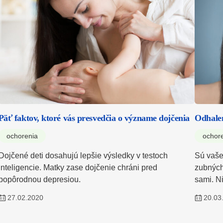
Päť faktov, ktoré vás presvedčia o význame dojčenia
Odhalen
ochorenia
ochor
Dojčené deti dosahujú lepšie výsledky v testoch
Sú vaše
inteligencie. Matky zase dojčenie chráni pred
zubných
popôrodnou depresiou.
sami. N
27.02.2020
20.03