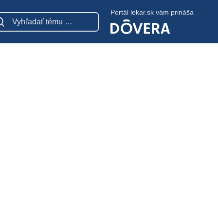
Portál lekar.sk vám prináša