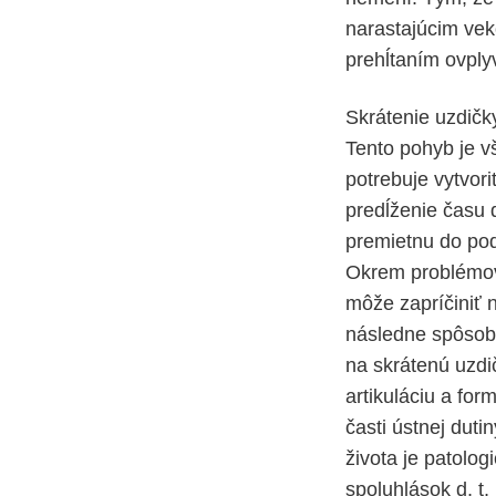
narastajúcim vek
prehĺtaním ovplyv
Skrátenie uzdič
Tento pohyb je v
potrebuje vytvor
predĺženie času 
premietnu do pod
Okrem problémov 
môže zapríčiniť 
následne spôsobí
na skrátenú uzdi
artikuláciu a for
časti ústnej dut
života je patolo
spoluhlások d, t,