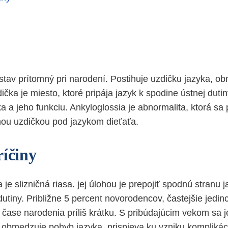
 stav prítomný pri narodení. Postihuje uzdičku jazyka, 
čka je miesto, ktoré pripája jazyk k spodine ústnej duti
a a jeho funkciu. Ankyloglossia je abnormalita, ktorá sa p
hou uzdičkou pod jazykom dieťaťa.
ríčiny
je slizničná riasa. jej úlohou je prepojiť spodnú stranu 
dutiny. Približne 5 percent novorodencov, častejšie jed
 čase narodenia príliš krátku. S pribúdajúcim vekom sa j
obmedzuje pohyb jazyka, prispieva ku vzniku komplikácií