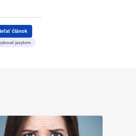
ieľať článok
hybovať jazykom