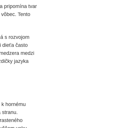
 a pripomína tvar
ť vôbec. Tento
ná s rozvojom
 dieťa často
 medzera medzi
dičky jazyka
k k hornému
 stranu.
irasteného