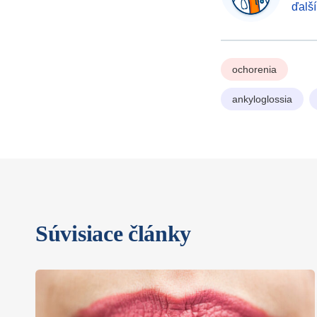
ďalš
ochorenia
ankyloglossia
Súvisiace články