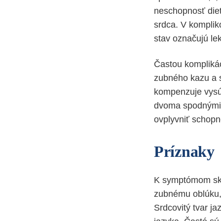
neschopnosť dieť
srdca. V komplik
stav označujú lek
Častou komplikác
zubného kazu a s
kompenzuje vysú
dvoma spodnými 
ovplyvniť schopn
Príznaky
K symptómom skr
zubnému oblúku,
Srdcovitý tvar j