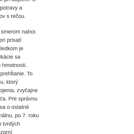
potravy a
ov s rečou.
ä smerom nahor.
i prisatí
sledkom je
ikácie sa
o hmotnosti.
rehĺtanie. To
u, ktorý
ojenia, zvyčajne
aťa. Pre správnu
 sa o ostatné
málnu, po 7. roku
m tvrdých
ozorní