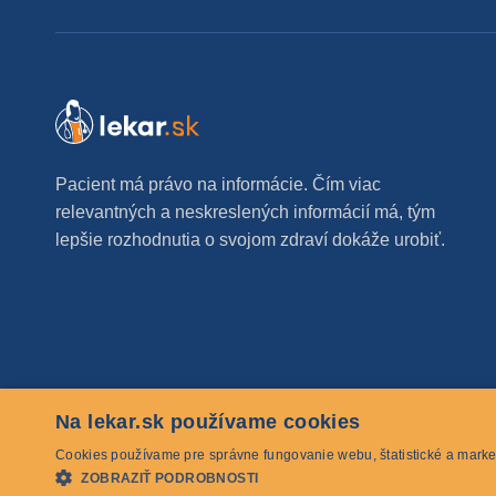
Pacient má právo na informácie. Čím viac
relevantných a neskreslených informácií má, tým
lepšie rozhodnutia o svojom zdraví dokáže urobiť.
Na lekar.sk používame cookies
© 2026 lekar.sk Všetky práva vyhradené
Cookies používame pre správne fungovanie webu, štatistické a marke
ZOBRAZIŤ PODROBNOSTI