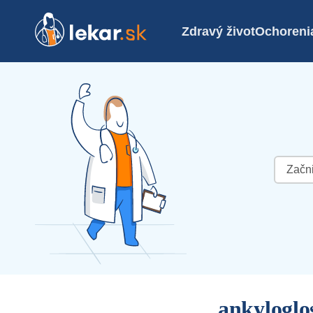
Zdravý život
Ochoreni
Hľadať:
ankyloglo