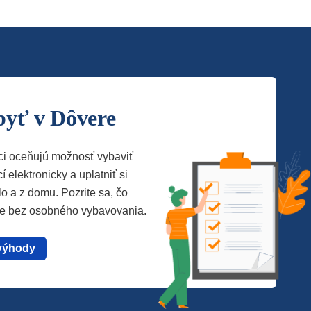
byť v Dôvere
ci oceňujú možnosť vybaviť
í elektronicky a uplatniť si
lo a z domu. Pozrite sa, čo
te bez osobného vybavovania.
výhody