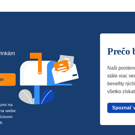
Prečo 
vinkám
Naši poisten
stále viac vec
er
benefity rých
všetko získa
azmi na
Spoznať 
 na webe
níctvom
ch