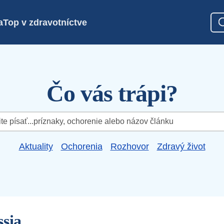
a
Top v zdravotníctve
Čo vás trápi?
Aktuality
Ochorenia
Rozhovor
Zdravý život
ssia