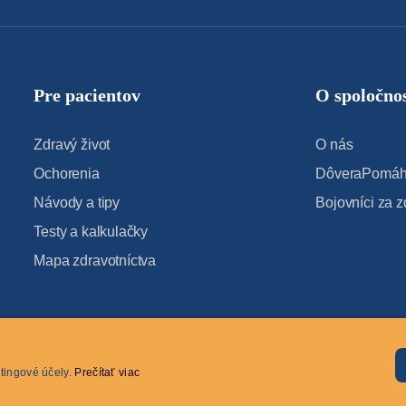
Pre pacientov
O spoločnos
Zdravý život
O nás
Ochorenia
DôveraPomáha
Návody a tipy
Bojovníci za z
Testy a kalkulačky
Mapa zdravotníctva
tingové účely.
Prečítať viac