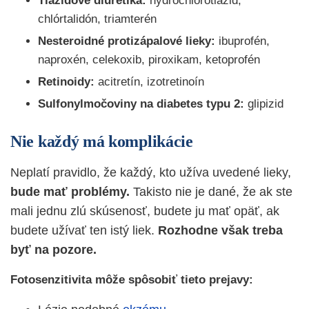
Tiazidové diuretiká:
hydrochlorotiazid,
chlórtalidón, triamterén
Nesteroidné protizápalové lieky:
ibuprofén,
naproxén, celekoxib, piroxikam, ketoprofén
Retinoidy:
acitretín, izotretinoín
Sulfonylmočoviny na diabetes typu 2:
glipizid
Nie každý má komplikácie
Neplatí pravidlo, že každý, kto užíva uvedené lieky,
bude mať problémy.
Takisto nie je dané, že ak ste
mali jednu zlú skúsenosť, budete ju mať opäť, ak
budete užívať ten istý liek.
Rozhodne však treba
byť na pozore.
Fotosenzitivita môže spôsobiť tieto prejavy: