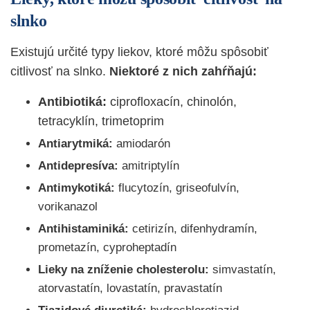
slnko
Existujú určité typy liekov, ktoré môžu spôsobiť
citlivosť na slnko.
Niektoré z nich zahŕňajú:
Antibiotiká:
ciprofloxacín, chinolón,
tetracyklín, trimetoprim
Antiarytmiká:
amiodarón
Antidepresíva
:
amitriptylín
Antimykotiká:
flucytozín, griseofulvín,
vorikanazol
Antihistaminiká:
cetirizín, difenhydramín,
prometazín, cyproheptadín
Lieky na zníženie cholesterolu:
simvastatín,
atorvastatín, lovastatín, pravastatín