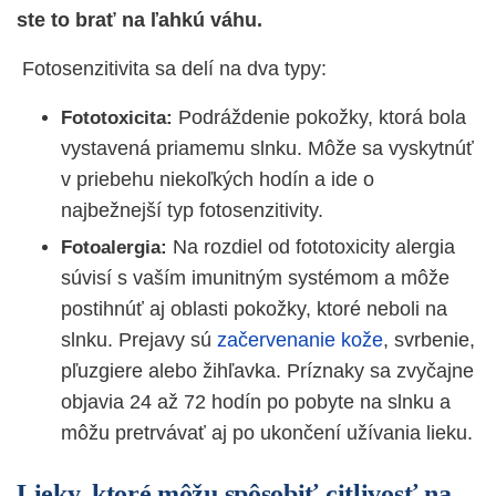
ste to brať na ľahkú váhu.
Fotosenzitivita sa delí na dva typy:
Podráždenie pokožky, ktorá bola
Fototoxicita:
vystavená priamemu slnku. Môže sa vyskytnúť
v priebehu niekoľkých hodín a ide o
najbežnejší typ fotosenzitivity.
Na rozdiel od fototoxicity alergia
Fotoalergia:
súvisí s vaším imunitným systémom a
môže
postihnúť aj oblasti pokožky, ktoré neboli na
slnku. Prejavy sú
začervenanie kože
, svrbenie,
pľuzgiere alebo žihľavka. Príznaky sa zvyčajne
objavia 24 až 72 hodín po pobyte na slnku a
môžu pretrvávať aj po ukončení užívania lieku.
Lieky, ktoré môžu spôsobiť citlivosť na