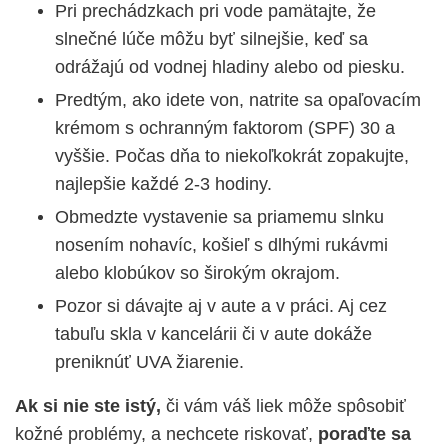
Pri prechádzkach pri vode pamätajte, že
slnečné lúče môžu byť silnejšie, keď sa
odrážajú od vodnej hladiny alebo od piesku.
Predtým, ako idete von, natrite sa opaľovacím
krémom s ochranným faktorom (SPF) 30 a
vyššie. Počas dňa to niekoľkokrát zopakujte,
najlepšie každé 2-3 hodiny.
Obmedzte vystavenie sa priamemu slnku
nosením nohavíc, košieľ s dlhými rukávmi
alebo klobúkov so širokým okrajom.
Pozor si dávajte aj v aute a v práci. Aj cez
tabuľu skla v kancelárii či v aute dokáže
preniknúť UVA žiarenie.
Ak si nie ste istý,
či vám váš liek môže spôsobiť
kožné problémy, a nechcete riskovať,
poraďte sa