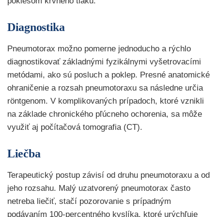
poklesom krvného tlaku.
Diagnostika
Pneumotorax možno pomerne jednoducho a rýchlo
diagnostikovať základnými fyzikálnymi vyšetrovacími
metódami, ako sú posluch a poklep. Presné anatomické
ohraničenie a rozsah pneumotoraxu sa následne určia
röntgenom. V komplikovaných prípadoch, ktoré vznikli
na základe chronického pľúcneho ochorenia, sa môže
využiť aj počítačová tomografia (CT).
Liečba
Terapeutický postup závisí od druhu pneumotoraxu a od
jeho rozsahu. Malý uzatvorený pneumotorax často
netreba liečiť, stačí pozorovanie s prípadným
podávaním 100-percentného kyslíka, ktoré urýchľuje