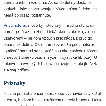
atmosférickom vzduchu. Ak sa do dutiny dostane
vzduch, tlaky sa vyrovnajú a pľúca spľasnú, lebo ich
nemá čo držať roztiahnuté.
Pneumotorax
môže byť otvorený – hrudná stena sa
naruší pri úraze alebo pri lekárskom zákroku, alebo
uzatvorený – pri ňom vzduch prechádza z pľúc do
pleurálnej dutiny. Okrem úrazov môže pneumotorax
vzniknúť sám od seba, väčšinou ako následok pľúcnej
choroby (tuberkulóza, emfyzém, cystická fibróza). U
mladých a vysokých ľudí sa objavuje bez akejkoľvek
zjavnej príčiny.
Príznaky
Hlavné príznaky pneumotoraxu sú dýchavičnosť, kašeľ
a ostrá, bodavá bolesť rozšírená na celý hrudník, ktorá