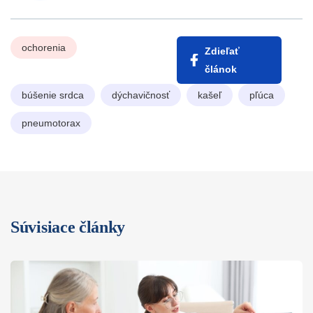
ochorenia
Zdieľať
článok
búšenie srdca
dýchavičnosť
kašeľ
pľúca
pneumotorax
Súvisiace články