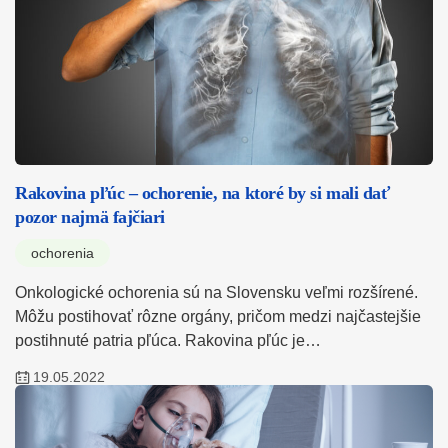
Rakovina pľúc – ochorenie, na ktoré by si mali dať
pozor najmä fajčiari
ochorenia
Onkologické ochorenia sú na Slovensku veľmi rozšírené.
Môžu postihovať rôzne orgány, pričom medzi najčastejšie
postihnuté patria pľúca. Rakovina pľúc je…
19.05.2022