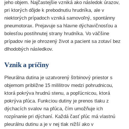
jeho objem. Najčastejšie vzniká ako následok úrazov,
pri ktorých dôjde k prebodnutiu hrudníka, ale v
niektorých prípadoch vzniká samovoľný, spontánny
pneumotorax. Prejavuje sa hlavne dýchavičnosťou a
bolesťou postihnutej strany hrudníka. Vo väčšine
prípadov nie je ohrozený život a pacient sa zotaví bez
dlhodobých následkov.
Vznik a príčiny
Pleurálna dutina je uzatvorený štrbinový priestor s
objemom približne 15 mililitrov medzi pohrudnicou,
ktorá pokrýva hrudnú stenu, a popľúcnicou, ktorá
pokrýva pľúca. Funkciou dutiny je prenos tlaku z
dýchacích svalov na pľúca, čím umožňuje ich
rozpínanie pri dýchaní. Každá časť pľúc má vlastnú
pleurálnu dutinu a je v nej tlak nižší ako v