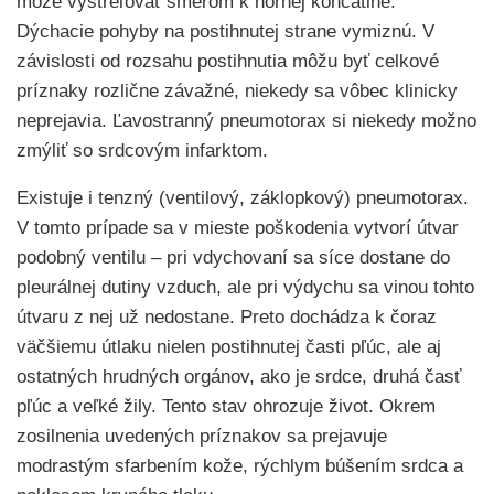
môže vystreľovať smerom k hornej končatine.
Dýchacie pohyby na postihnutej strane vymiznú. V
závislosti od rozsahu postihnutia môžu byť celkové
príznaky rozlične závažné, niekedy sa vôbec klinicky
neprejavia. Ľavostranný pneumotorax si niekedy možno
zmýliť so srdcovým infarktom.
Existuje i tenzný (ventilový, záklopkový) pneumotorax.
V tomto prípade sa v mieste poškodenia vytvorí útvar
podobný ventilu – pri vdychovaní sa síce dostane do
pleurálnej dutiny vzduch, ale pri výdychu sa vinou tohto
útvaru z nej už nedostane. Preto dochádza k čoraz
väčšiemu útlaku nielen postihnutej časti pľúc, ale aj
ostatných hrudných orgánov, ako je srdce, druhá časť
pľúc a veľké žily. Tento stav ohrozuje život. Okrem
zosilnenia uvedených príznakov sa prejavuje
modrastým sfarbením kože, rýchlym búšením srdca a