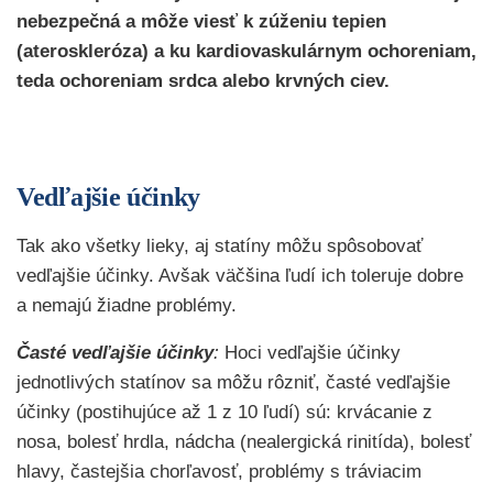
nebezpečná a môže viesť k zúženiu tepien
(ateroskleróza) a ku kardiovaskulárnym ochoreniam,
teda ochoreniam srdca alebo krvných ciev.
Vedľajšie účinky
Tak ako všetky lieky, aj statíny môžu spôsobovať
vedľajšie účinky. Avšak väčšina ľudí ich toleruje dobre
a nemajú žiadne problémy.
Časté vedľajšie účinky
:
Hoci vedľajšie účinky
jednotlivých statínov sa môžu rôzniť, časté vedľajšie
účinky (postihujúce až 1 z 10 ľudí) sú: krvácanie z
nosa, bolesť hrdla, nádcha (nealergická rinitída), bolesť
hlavy, častejšia chorľavosť, problémy s tráviacim