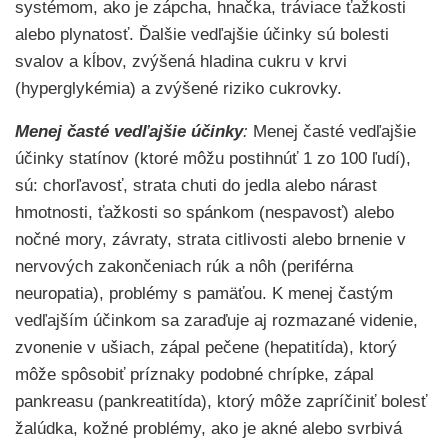
systémom, ako je zápcha, hnačka, tráviace ťažkosti
alebo plynatosť. Ďalšie vedľajšie účinky sú bolesti
svalov a kĺbov, zvýšená hladina cukru v krvi
(hyperglykémia) a zvýšené riziko cukrovky.
Menej časté vedľajšie účinky
:
Menej časté vedľajšie
účinky statínov (ktoré môžu postihnúť 1 zo 100 ľudí),
sú: chorľavosť, strata chuti do jedla alebo nárast
hmotnosti, ťažkosti so spánkom (nespavosť) alebo
nočné mory, závraty, strata citlivosti alebo brnenie v
nervových zakončeniach rúk a nôh (periférna
neuropatia), problémy s pamäťou. K menej častým
vedľajším účinkom sa zaraďuje aj rozmazané videnie,
zvonenie v ušiach, zápal pečene (hepatitída), ktorý
môže spôsobiť príznaky podobné chrípke, zápal
pankreasu (pankreatitída), ktorý môže zapríčiniť bolesť
žalúdka, kožné problémy, ako je akné alebo svrbivá