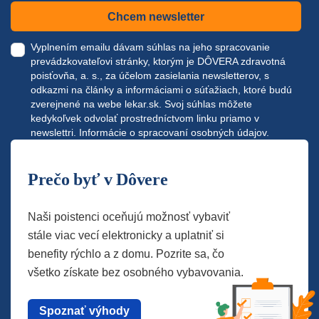
Chcem newsletter
Vyplnením emailu dávam súhlas na jeho spracovanie
prevádzkovateľovi stránky, ktorým je DÔVERA zdravotná
poisťovňa, a. s., za účelom zasielania newsletterov, s
odkazmi na články a informáciami o súťažiach, ktoré budú
zverejnené na webe
lekar.sk
. Svoj súhlas môžete
kedykoľvek odvolať prostredníctvom linku priamo v
newslettri.
Informácie o spracovaní osobných údajov.
Prečo byť v Dôvere
Naši poistenci oceňujú možnosť vybaviť
stále viac vecí elektronicky a uplatniť si
benefity rýchlo a z domu. Pozrite sa, čo
všetko získate bez osobného vybavovania.
Spoznať výhody