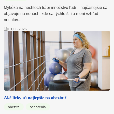
Mykóza na nechtoch trápi množstvo ľudí – najčastejšie sa
objavuje na nohách, kde sa rýchlo šíri a mení vzhľad
nechtov.…
01.06.2026
Aké lieky sú najlepšie na obezitu?
obezita
ochorenia