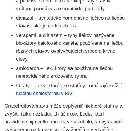
a používa sa na liečbu širokej škály stavov
vrátane psoriázy a reumatoidnej artritídy
danazol – syntetické hormonálne liečivo na liečbu
stavov, ako je endometrióza
verapamil a diltiazem – typy liekov nazývané
blokátory kalciového kanála, používané na liečbu
rôznych stavov ovplyvňujúcich srdce a krvné
cievy
amiodarón – liek, ktorý sa používa na liečbu
nepravidelného srdcového rytmu
fibráty – lieky, ktoré ako statíny pomáhajú znížiť
hladinu cholesterolu v krvi
Grapefruitová šťava môže ovplyvniť niektoré statíny a
zvýšiť riziko nežiaducich účinkov. Ľudia, ktorí
pravidelne pijú veľké množstvo alkoholu, sú vystavení
zvýšenému riziku vzniku závažnejších vedľajších