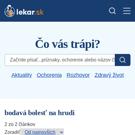
Čo vás trápi?
Hľadať:
Aktuality
Ochorenia
Rozhovor
Zdravý život
bodavá bolesť na hrudi
2 zo 2 článkov
Zoradiť