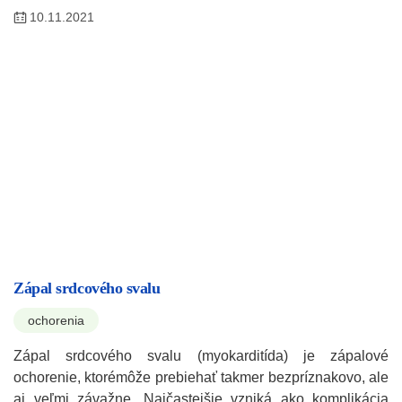
10.11.2021
Zápal srdcového svalu
ochorenia
Zápal srdcového svalu (myokarditída) je zápalové
ochorenie, ktorémôže prebiehať takmer bezpríznakovo, ale
aj veľmi závažne. Najčastejšie vzniká ako komplikácia