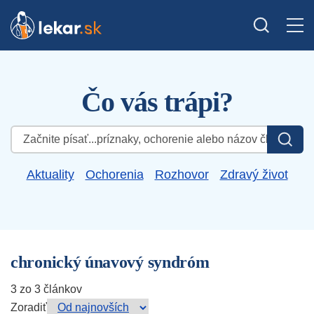
Čo vás trápi?
Hľadať:
Aktuality
Ochorenia
Rozhovor
Zdravý život
chronický únavový syndróm
3 zo 3 článkov
Zoradiť