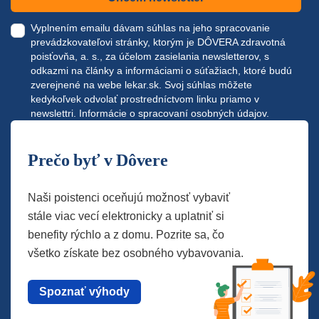
Vyplnením emailu dávam súhlas na jeho spracovanie
prevádzkovateľovi stránky, ktorým je DÔVERA zdravotná
poisťovňa, a. s., za účelom zasielania newsletterov, s
odkazmi na články a informáciami o súťažiach, ktoré budú
zverejnené na webe
lekar.sk
. Svoj súhlas môžete
kedykoľvek odvolať prostredníctvom linku priamo v
newslettri.
Informácie o spracovaní osobných údajov.
Prečo byť v Dôvere
Naši poistenci oceňujú možnosť vybaviť
stále viac vecí elektronicky a uplatniť si
benefity rýchlo a z domu. Pozrite sa, čo
všetko získate bez osobného vybavovania.
Spoznať výhody