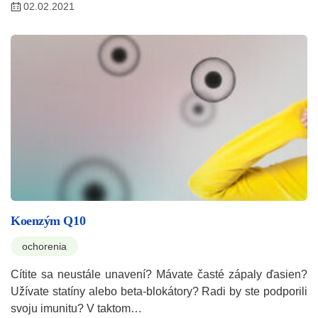
02.02.2021
Koenzým Q10
ochorenia
Cítite sa neustále unavení? Mávate časté zápaly ďasien?
Užívate statíny alebo beta-blokátory? Radi by ste podporili
svoju imunitu? V taktom…