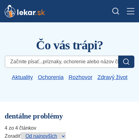
Čo vás trápi?
Hľadať:
Aktuality
Ochorenia
Rozhovor
Zdravý život
dentálne problémy
4 zo 4 článkov
Zoradiť