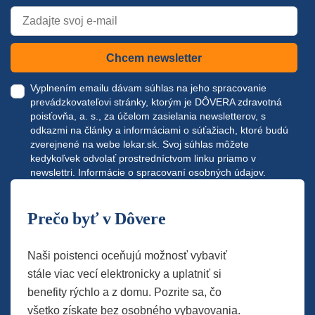
Chcem newsletter
Vyplnením emailu dávam súhlas na jeho spracovanie
prevádzkovateľovi stránky, ktorým je DÔVERA zdravotná
poisťovňa, a. s., za účelom zasielania newsletterov, s
odkazmi na články a informáciami o súťažiach, ktoré budú
zverejnené na webe
lekar.sk
. Svoj súhlas môžete
kedykoľvek odvolať prostredníctvom linku priamo v
newslettri.
Informácie o spracovaní osobných údajov.
Prečo byť v Dôvere
Naši poistenci oceňujú možnosť vybaviť
stále viac vecí elektronicky a uplatniť si
benefity rýchlo a z domu. Pozrite sa, čo
všetko získate bez osobného vybavovania.