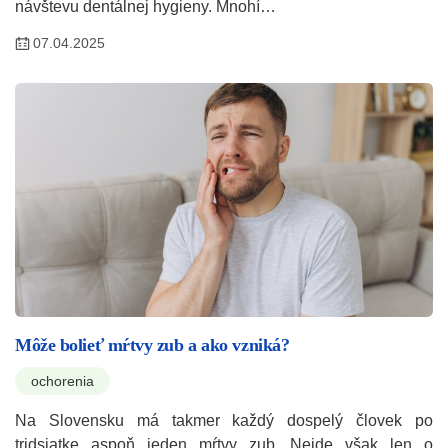
návštevu dentálnej hygieny. Mnohí…
07.04.2025
Môže bolieť mŕtvy zub a ako vzniká?
ochorenia
Na Slovensku má takmer každý dospelý človek po
tridsiatke aspoň jeden mŕtvy zub. Nejde však len o