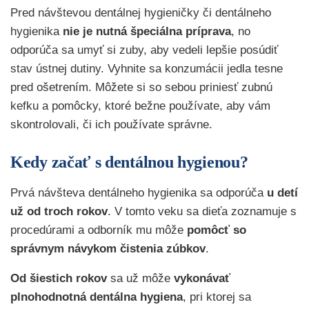
Pred návštevou dentálnej hygieničky či dentálneho
hygienika
nie je nutná špeciálna príprava
, no
odporúča sa umyť si zuby, aby vedeli lepšie posúdiť
stav ústnej dutiny. Vyhnite sa konzumácii jedla tesne
pred ošetrením. Môžete si so sebou priniesť zubnú
kefku a pomôcky, ktoré bežne používate, aby vám
skontrolovali, či ich používate správne.
Kedy začať s dentálnou hygienou?
Prvá návšteva dentálneho hygienika sa odporúča
u detí
už od troch rokov
. V tomto veku sa dieťa zoznamuje s
procedúrami a odborník mu môže
pomôcť so
správnym návykom čistenia zúbkov
.
Od šiestich rokov
sa už môže
vykonávať
plnohodnotná dentálna hygiena
, pri ktorej sa