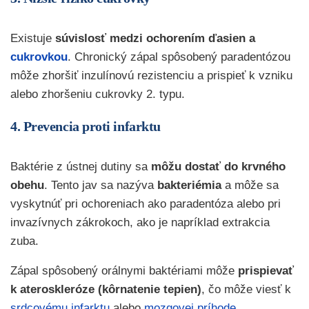
Existuje
súvislosť medzi ochorením ďasien a
cukrovkou
. Chronický zápal spôsobený paradentózou
môže zhoršiť inzulínovú rezistenciu a prispieť k vzniku
alebo zhoršeniu cukrovky 2. typu.
4. Prevencia proti infarktu
Baktérie z ústnej dutiny sa
môžu dostať do krvného
obehu
. Tento jav sa nazýva
bakteriémia
a môže sa
vyskytnúť pri ochoreniach ako paradentóza alebo pri
invazívnych zákrokoch, ako je napríklad extrakcia
zuba.
Zápal spôsobený orálnymi baktériami môže
prispievať
k ateroskleróze (kôrnatenie tepien)
, čo môže viesť k
srdcovému infarktu
alebo
mozgovej príhode
.