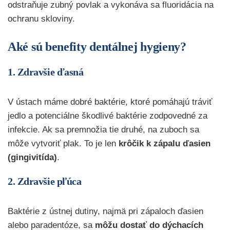
odstraňuje zubný povlak a vykonáva sa fluoridácia na
ochranu skloviny.
Aké sú benefity dentálnej hygieny?
1. Zdravšie ďasná
V ústach máme dobré baktérie, ktoré pomáhajú tráviť
jedlo a potenciálne škodlivé baktérie zodpovedné za
infekcie. Ak sa premnožia tie druhé, na zuboch sa
môže vytvoriť plak. To je len
krôčik k zápalu ďasien
(gingivitída)
.
2. Zdravšie pľúca
Baktérie z ústnej dutiny, najmä pri zápaloch ďasien
alebo paradentóze, sa
môžu dostať do dýchacích