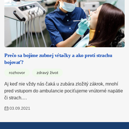
Prečo sa bojíme zubnej vŕtačky a ako proti strachu
bojovať?
rozhovor
zdravý život
Aj keď nie vždy nás čaká u zubára zložitý zákrok, mnohí
pred vstupom do ambulancie pociťujeme vnútorné napätie
či strach.…
03.09.2021