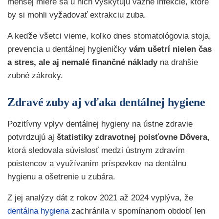
menšej miere sa u nich vyskytujú vážne infekcie, ktoré
by si mohli vyžadovať extrakciu zuba.
A keďže všetci vieme, koľko dnes stomatológovia stoja,
prevencia u dentálnej hygieničky
vám ušetrí nielen čas
a stres, ale aj nemalé finančné náklady
na drahšie
zubné zákroky.
Zdravé zuby aj vďaka dentálnej hygiene
Pozitívny vplyv dentálnej hygieny na ústne zdravie
potvrdzujú aj
štatistiky zdravotnej poisťovne Dôvera
,
ktorá sledovala súvislosť medzi ústnym zdravím
poistencov a využívaním príspevkov na dentálnu
hygienu a ošetrenie u zubára.
Z jej analýzy dát z rokov 2021 až 2024 vyplýva, že
dentálna hygiena
zachránila v spomínanom období len