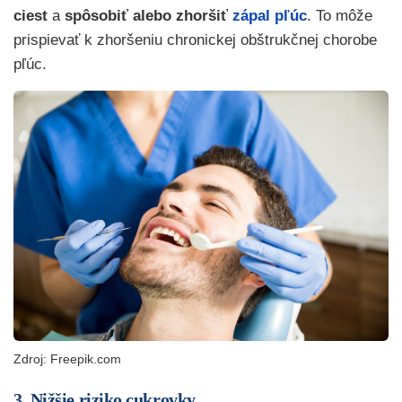
ciest
a
spôsobiť alebo zhoršiť
zápal pľúc
. To môže
prispievať k zhoršeniu chronickej obštrukčnej chorobe
pľúc.
Zdroj: Freepik.com
3. Nižšie riziko cukrovky