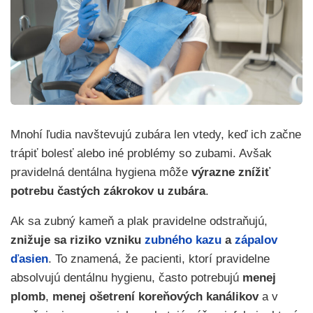
Mnohí ľudia navštevujú zubára len vtedy, keď ich začne
trápiť bolesť alebo iné problémy so zubami. Avšak
pravidelná dentálna hygiena môže
výrazne znížiť
potrebu častých zákrokov u zubára
.
Ak sa zubný kameň a plak pravidelne odstraňujú,
znižuje sa riziko vzniku
zubného kazu
a
zápalov
ďasien
. To znamená, že pacienti, ktorí pravidelne
absolvujú dentálnu hygienu, často potrebujú
menej
plomb
,
menej ošetrení koreňových kanálikov
a v