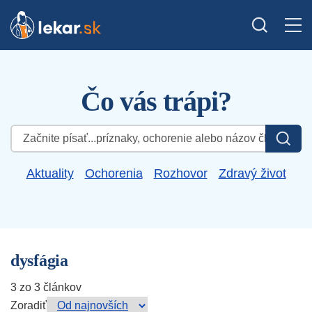
Čo vás trápi?
Hľadať:
Aktuality
Ochorenia
Rozhovor
Zdravý život
dysfágia
3 zo 3 článkov
Zoradiť