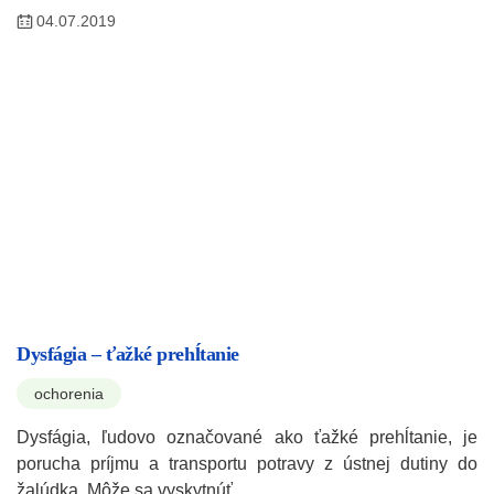
04.07.2019
Dysfágia – ťažké prehĺtanie
ochorenia
Dysfágia, ľudovo označované ako ťažké prehĺtanie, je
porucha príjmu a transportu potravy z ústnej dutiny do
žalúdka. Môže sa vyskytnúť…