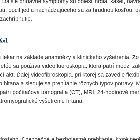
tí. Ďalšie prídavné symptómy sú bolesť hrdla, kašeľ, návra
nutí, pocit jedla nachádzajúceho sa za hrudnou kosťou, p
zachrípnutie.
ka
 lekár na základe anamnézy a klinického vyšetrenia. Z
etód sa používa videofluoroskopia, ktorá patrí medzi zá
cí akt. Ďalej videofibroskopia, pri ktorej sa zavedie flexib
o hltana a sleduje sa prehĺtanie rôznych typov potravy. 
 patrí počítačová tomografia (CT), MRI, 24-hodinové mer
tromyografické vyšetrenie hrtana.
 dosiahnuť bezpečné a bezbolestné prehĺtanie, ktoré ne