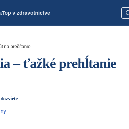
a
Top v zdravotníctve
t na prečítanie
ia – ťažké prehĺtanie
 dozviete
iny