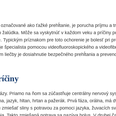
 označované ako ťažké prehĺtanie, je porucha príjmu a t
do žalúdka. Môže sa vyskytnúť v každom veku a príčiny p
 Typickým príznakom pre toto ochorenie je bolesť pri pre
je špecialista pomocou videofluoroskopického a videofi
om liečby je dosiahnutie bezpečného prehĺtania a preven
ríčiny
i fázy. Priamo na ňom sa zúčastňuje centrálny nervový sy
na, jazyk, hltan, hrtan a pažerák. Prvá fáza, orálna, má d
zmiešať sliny s potravou za pomoci jazyka, žuvacích sval
. Takto zmiešaná potrava sa nazýva bolus. V druhej ča