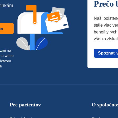
Prečo 
vinkám
Naši poisten
stále viac vec
er
benefity rých
všetko získa
azmi na
Spoznať 
 na webe
níctvom
ch
Pre pacientov
O spoločnos