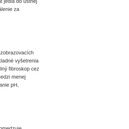
t jedla do ústnej
álenie za
o zobrazovacích
kladné vyšetrenia
ilný fibroskop cez
Medzi menej
anie pH,
obmedzuje