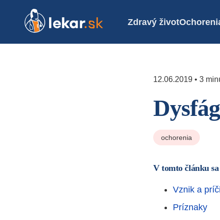
Zdravý život
Ochoreni
12.06.2019 • 3 minú
Dysfág
ochorenia
V tomto článku sa
Vznik a príč
Príznaky