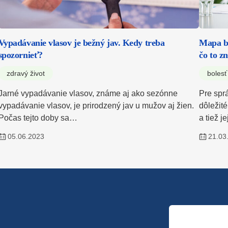
Vypadávanie vlasov je bežný jav. Kedy treba
Mapa bo
spozornieť?
čo to 
zdravý život
bolesť
Jarné vypadávanie vlasov, známe aj ako sezónne
Pre sprá
vypadávanie vlasov, je prirodzený jav u mužov aj žien.
dôležité
Počas tejto doby sa…
a tiež j
05.06.2023
21.03