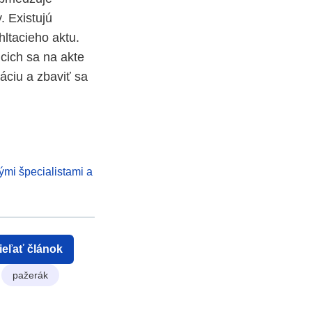
. Existujú
hltacieho aktu.
úcich sa na akte
áciu a zbaviť sa
ými špecialistami a
ieľať článok
pažerák