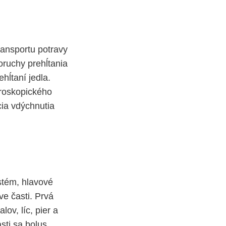
ransportu potravy
oruchy prehĺtania
hĺtaní jedla.
broskopického
cia vdýchnutia
stém, hlavové
ve časti. Prvá
ov, líc, pier a
sti sa bolus