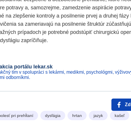
ere potravy a, samozrejme, zamedzenie aspirácie potravy
 na zlepšenie kontroly a posilnenie prvej a druhej fázy 
cvičenia sa zameriavajú na posilnenie štruktúr zúčastňuj
važných prípadoch je potrebné podstúpiť chirurgickú oper
 dysfágiu zapríčiňuje.
kcia portálu lekar.sk
kčný tím v spolupráci s lekármi, medikmi, psychológmi, výživov
ími odborníkmi.
Zd
bolesť pri prehĺtaní
dysfágia
hrtan
jazyk
kašeľ