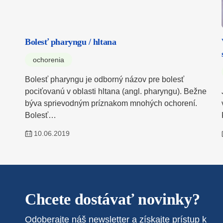
Bolesť pharyngu / hltana
ochorenia
Bolesť pharyngu je odborný názov pre bolesť
pociťovanú v oblasti hltana (angl. pharyngu). Bežne
býva sprievodným príznakom mnohých ochorení.
Bolesť…
10.06.2019
Chcete dostávať novinky?
Odoberajte náš newsletter a získajte prístup k