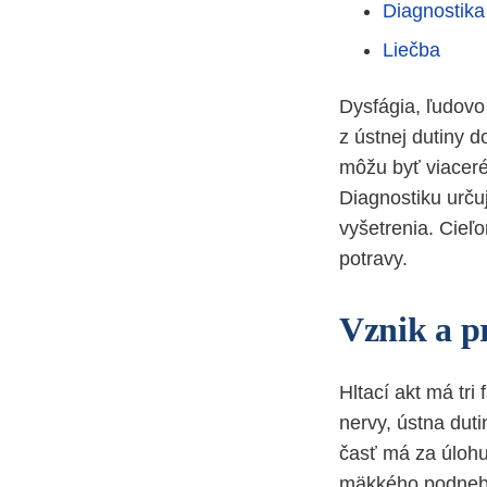
Diagnostika
Liečba
Dysfágia, ľudovo
z ústnej dutiny 
môžu byť viaceré.
Diagnostiku urču
vyšetrenia. Cieľ
potravy.
Vznik a p
Hltací akt má tr
nervy, ústna duti
časť má za úlohu 
mäkkého podnebia