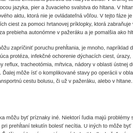
ocou jazyka, pier a žuvacieho svalstva do hltana. V hlta
vého aktu, ktorá nie je ovládateľná vôľou. V tejto fáze je
ch ciest za pomoci hrtanovej príklopky, ktorá zabraňuje 
fáza prebieha autonómne v pažeráku a je pomalšia ako hl
môžu zapríčiniť poruchu prehĺtania, je mnoho, napríklad 
úca protéza, infekčné ochorenie dýchacích ciest, úrazy,
 reflux, tracheotómia, mŕtvica, nádory v oblasti ústnej du
 Ďalej môže ísť o komplikované stavy po operácii v oblas
nsportnú cestu bolusu, či už v pažeráku, alebo v hltane.
a môžu byť príznaky iné. Niektorí ľudia majú problémy 
e pri prehĺtaní tekutín bolesť necítia. U iných to môže byť