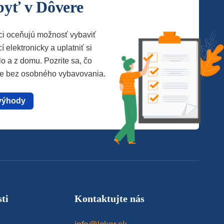
byť v Dôvere
ci oceňujú možnosť vybaviť
í elektronicky a uplatniť si
lo a z domu. Pozrite sa, čo
te bez osobného vybavovania.
výhody
ti
Kontaktujte nás