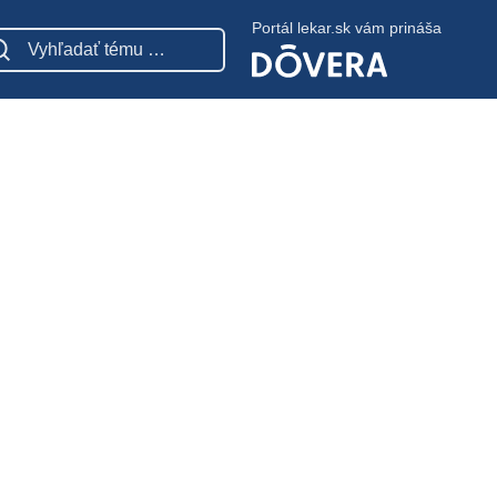
Portál lekar.sk vám prináša