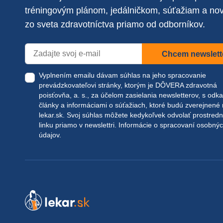
tréningovým plánom, jedálničkom, súťažiam a no
zo sveta zdravotníctva priamo od odborníkov.
Chcem newslett
Vyplnením emailu dávam súhlas na jeho spracovanie
prevádzkovateľovi stránky, ktorým je DÔVERA zdravotná
poisťovňa, a. s., za účelom zasielania newsletterov, s odk
články a informáciami o súťažiach, ktoré budú zverejnené
lekar.sk
. Svoj súhlas môžete kedykoľvek odvolať prostred
linku priamo v newslettri.
Informácie o spracovaní osobný
údajov.