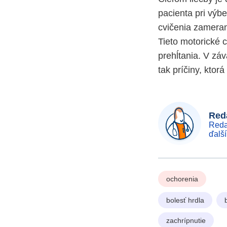
pacienta pri výb
cvičenia zamerané
Tieto motorické 
prehĺtania. V zá
tak príčiny, ktorá
Reda
Reda
ďalš
ochorenia
bolesť hrdla
zachrípnutie