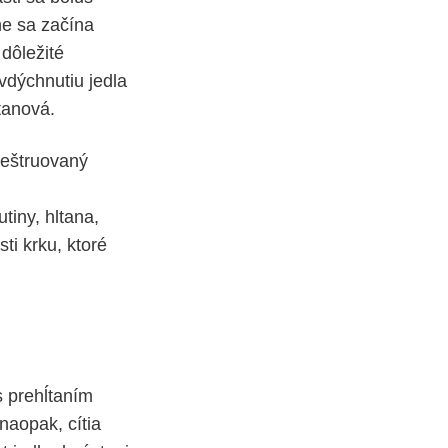
ne sa začína
 dôležité
vdýchnutiu jedla
tanová.
deštruovaný
tiny, hltana,
ti krku, ktoré
s prehĺtaním
 naopak, cítia