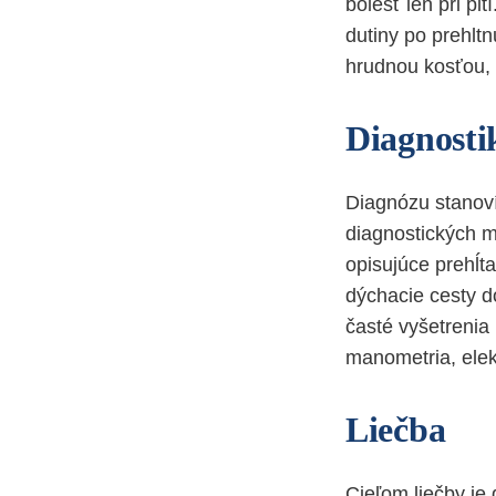
bolesť len pri pi
dutiny po prehlt
hrudnou kosťou, 
Diagnosti
Diagnózu stanoví
diagnostických m
opisujúce prehĺta
dýchacie cesty d
časté vyšetrenia
manometria, elek
Liečba
Cieľom liečby je