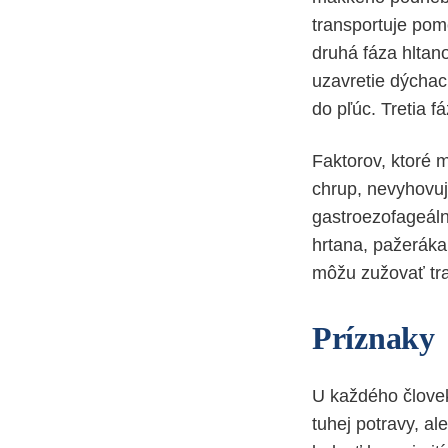
transportuje pom
druhá fáza hltano
uzavretie dýchací
do pľúc. Tretia 
Faktorov, ktoré 
chrup, nevyhovuj
gastroezofageálny
hrtana, pažeráka.
môžu zužovať tra
Príznaky
U každého človek
tuhej potravy, al