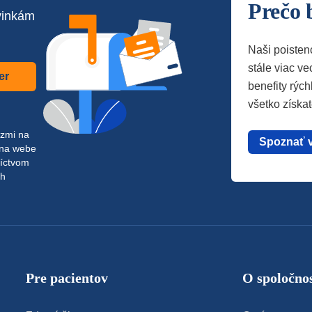
Prečo 
vinkám
Naši poisten
stále viac vec
er
benefity rých
všetko získa
azmi na
Spoznať 
 na webe
níctvom
ch
Pre pacientov
O spoločnos