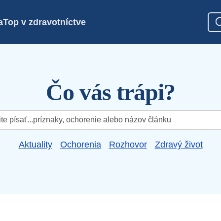
a
Top v zdravotníctve
Čo vás trápi?
Aktuality
Ochorenia
Rozhovor
Zdravý život