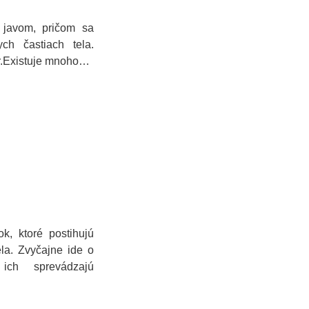
 javom, pričom sa
ch častiach tela.
ár.Existuje mnoho…
ok, ktoré postihujú
ela. Zvyčajne ide o
ich sprevádzajú