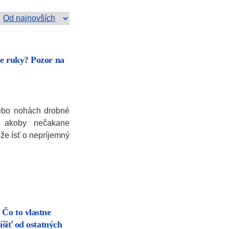
ne ruky? Pozor na
ebo nohách drobné
ré akoby nečakane
že ísť o nepríjemný
 Čo to vlastne
íšiť od ostatných