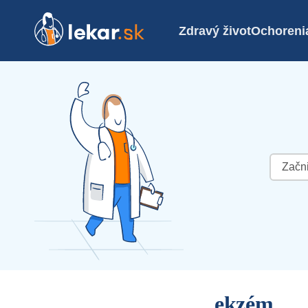
Zdravý život
Ochoreni
Hľadať:
ekzém