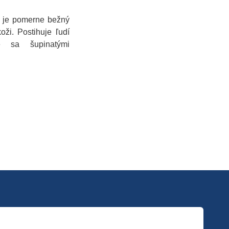
 je pomerne bežný
oži. Postihuje ľudí
e sa šupinatými