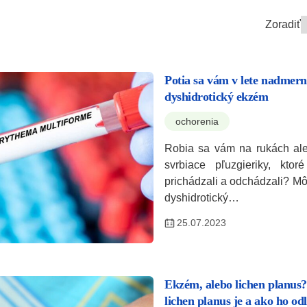
Zoradiť
Potia sa vám v lete nadmer
dyshidrotický ekzém
ochorenia
Robia sa vám na rukách al
svrbiace pľuzgieriky, kto
prichádzali a odchádzali? Mô
dyshidrotický…
25.07.2023
Ekzém, alebo lichen planus?
lichen planus je a ako ho odl