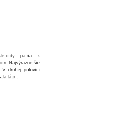
steroidy patria k
kom. Najvýraznejšie
. V druhej polovici
ala táto…