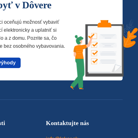
byť v Dôvere
ci oceňujú možnosť vybaviť
í elektronicky a uplatniť si
lo a z domu. Pozrite sa, čo
te bez osobného vybavovania.
výhody
ti
Kontaktujte nás