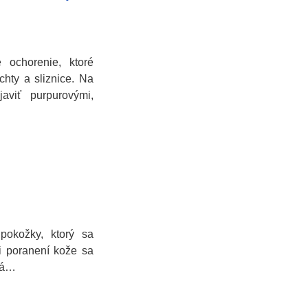
 ochorenie, ktoré
chty a sliznice. Na
javiť purpurovými,
pokožky, ktorý sa
ri poranení kože sa
orá…