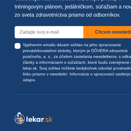
tréningovým plánom, jedálničkom, súťažiam a no
zo sveta zdravotníctva priamo od odborníkov.
Chcem newslett
Vyplnením emailu dávam súhlas na jeho spracovanie
prevádzkovateľovi stránky, ktorým je DÔVERA zdravotná
poisťovňa, a. s., za účelom zasielania newsletterov, s odk
články a informáciami o súťažiach, ktoré budú zverejnené
lekar.sk
. Svoj súhlas môžete kedykoľvek odvolať prostred
linku priamo v newslettri.
Informácie o spracovaní osobný
údajov.