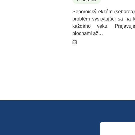
Seboroický ekzém (seborea)
problém vyskytujúci sa na k
každého veku. Prejavuj
plochami až…