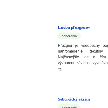
Liečba pľuzgierov
ochorenia
Pľuzgier je všeobecný poj
nahromadenie tekutiny
Najčastejšie ide o číru 
významne závisí od vyvoláv
Seboroický ekzém
ochorenia