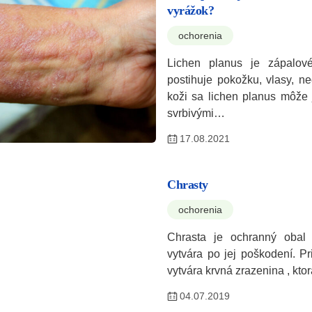
vyrážok?
ochorenia
Lichen planus je zápalové
postihuje pokožku, vlasy, ne
koži sa lichen planus môže 
svrbivými…
17.08.2021
Chrasty
ochorenia
Chrasta je ochranný obal 
vytvára po jej poškodení. P
vytvára krvná zrazenina , kt
04.07.2019