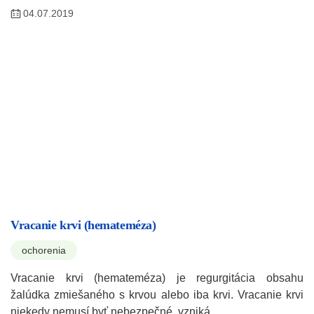
04.07.2019
Vracanie krvi (hemateméza)
ochorenia
Vracanie krvi (hemateméza) je regurgitácia obsahu
žalúdka zmiešaného s krvou alebo iba krvi. Vracanie krvi
niekedy nemusí byť nebezpečné, vzniká…