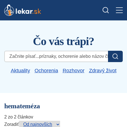
Čo vás trápi?
Hľadať:
Aktuality
Ochorenia
Rozhovor
Zdravý život
hemateméza
2 zo 2 článkov
Zoradiť