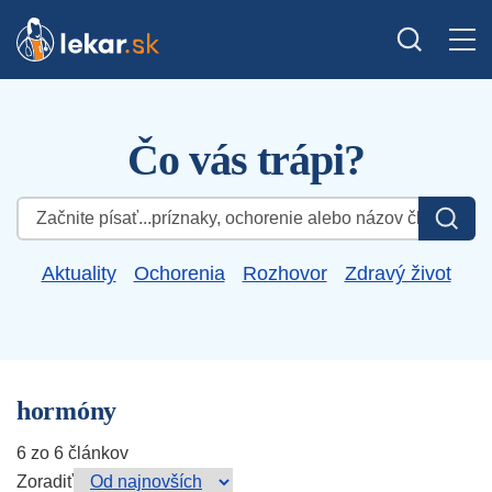
Čo vás trápi?
Hľadať:
Aktuality
Ochorenia
Rozhovor
Zdravý život
hormóny
6 zo 6 článkov
Zoradiť