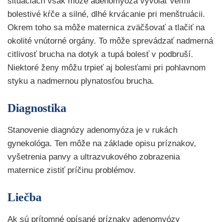
situáciách však môže adenomyóza vyvolať veľmi
bolestivé kŕče a silné, dlhé krvácanie pri menštruácii.
Okrem toho sa môže maternica zväčšovať a tlačiť na
okolité vnútorné orgány. To môže sprevádzať nadmerná
citlivosť brucha na dotyk a tupá bolesť v podbruší.
Niektoré ženy môžu trpieť aj bolesťami pri pohlavnom
styku a nadmernou plynatosťou brucha.
Diagnostika
Stanovenie diagnózy adenomyóza je v rukách
gynekológa. Ten môže na základe opisu príznakov,
vyšetrenia panvy a ultrazvukového zobrazenia
maternice zistiť príčinu problémov.
Liečba
Ak sú prítomné opísané príznaky adenomyózy