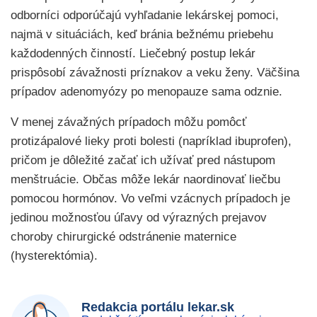
odborníci odporúčajú vyhľadanie lekárskej pomoci,
najmä v situáciách, keď bránia bežnému priebehu
každodenných činností. Liečebný postup lekár
prispôsobí závažnosti príznakov a veku ženy. Väčšina
prípadov adenomyózy po menopauze sama odznie.
V menej závažných prípadoch môžu pomôcť
protizápalové lieky proti bolesti (napríklad ibuprofen),
pričom je dôležité začať ich užívať pred nástupom
menštruácie. Občas môže lekár naordinovať liečbu
pomocou hormónov. Vo veľmi vzácnych prípadoch je
jedinou možnosťou úľavy od výrazných prejavov
choroby chirurgické odstránenie maternice
(hysterektómia).
Redakcia portálu lekar.sk