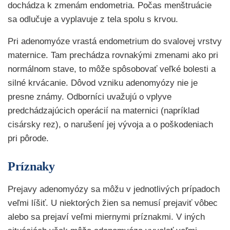
dochádza k zmenám endometria. Počas menštruácie
sa odlučuje a vyplavuje z tela spolu s krvou.
Pri adenomyóze vrastá endometrium do svalovej vrstvy
maternice. Tam prechádza rovnakými zmenami ako pri
normálnom stave, to môže spôsobovať veľké bolesti a
silné krvácanie. Dôvod vzniku adenomyózy nie je
presne známy. Odborníci uvažujú o vplyve
predchádzajúcich operácií na maternici (napríklad
cisársky rez), o narušení jej vývoja a o poškodeniach
pri pôrode.
Príznaky
Prejavy adenomyózy sa môžu v jednotlivých prípadoch
veľmi líšiť. U niektorých žien sa nemusí prejaviť vôbec
alebo sa prejaví veľmi miernymi príznakmi. V iných