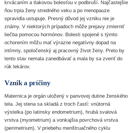
krvácaním a tlakovou bolesťou v podbruší. Najčastejšie
ňou trpia ženy stredného veku a po menopauze
spravidla ustupuje. Presný dôvod jej vzniku nie je
známy. V niektorých prípadoch môže prejavy zmierniť
liečba pomocou hormónov. Bolesti spojené s týmto
ochorením môžu mať výrazne negatívny dopad na
intímny, spoločenský aj pracovný život ženy. Preto by
tento stav nemala zanedbávať a mala by sa zveriť do
rúk lekárov.
Vznik a príčiny
Maternica je orgán uložený v panvovej dutine ženského
tela. Jej stena sa skladá z troch častí: vnútorná
výstelka (po latinsky endometrium), hrubá svalová
vrstva (myometrium) a vonkajšia povrchová vrstva
(perimetrium). V priebehu menštruačného cyklu