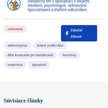
Redakčný tím v spolupráci s lekármi,
medikmi, psychológmi, výživovými
špecialistami a ďalšími odborníkmi.
ochorenia
Zdieľať
článok
adenomyóza
bolesť podbruška
dlhé krvácanie pri menštruácii
hormóny
maternica
plynatosť
Súvisiace články