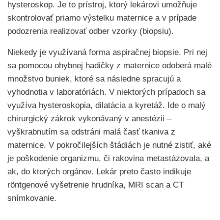
hysteroskop. Je to prístroj, ktorý lekárovi umožňuje
skontrolovať priamo výstelku maternice a v prípade
podozrenia realizovať odber vzorky (biopsiu).
Niekedy je využívaná forma aspiračnej biopsie. Pri nej
sa pomocou ohybnej hadičky z maternice odoberá malé
množstvo buniek, ktoré sa následne spracujú a
vyhodnotia v laboratóriách. V niektorých prípadoch sa
využíva hysteroskopia, dilatácia a kyretáž. Ide o malý
chirurgický zákrok vykonávaný v anestézii –
vyškrabnutím sa odstráni malá časť tkaniva z
maternice. V pokročilejších štádiách je nutné zistiť, aké
je poškodenie organizmu, či rakovina metastázovala, a
ak, do ktorých orgánov. Lekár preto často indikuje
röntgenové vyšetrenie hrudníka, MRI scan a CT
snímkovanie.