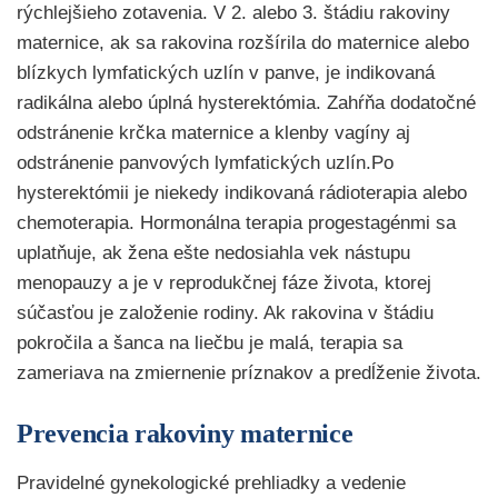
rýchlejšieho zotavenia. V 2. alebo 3. štádiu rakoviny
maternice, ak sa rakovina rozšírila do maternice alebo
blízkych lymfatických uzlín v panve, je indikovaná
radikálna alebo úplná hysterektómia. Zahŕňa dodatočné
odstránenie krčka maternice a klenby vagíny aj
odstránenie panvových lymfatických uzlín.Po
hysterektómii je niekedy indikovaná rádioterapia alebo
chemoterapia. Hormonálna terapia progestagénmi sa
uplatňuje, ak žena ešte nedosiahla vek nástupu
menopauzy a je v reprodukčnej fáze života, ktorej
súčasťou je založenie rodiny. Ak rakovina v štádiu
pokročila a šanca na liečbu je malá, terapia sa
zameriava na zmiernenie príznakov a predĺženie života.
Prevencia rakoviny maternice
Pravidelné gynekologické prehliadky a vedenie