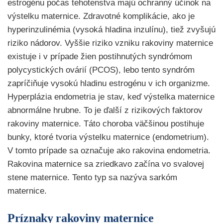
estrogénu počas tehotenstva majú ochranný účinok na
výstelku maternice. Zdravotné komplikácie, ako je
hyperinzulinémia (vysoká hladina inzulínu), tiež zvyšujú
riziko nádorov. Vyššie riziko vzniku rakoviny maternice
existuje i v prípade žien postihnutých syndrómom
polycystických ovárií (PCOS), lebo tento syndróm
zapríčiňuje vysokú hladinu estrogénu v ich organizme.
Hyperplázia endometria je stav, keď výstelka maternice
abnormálne hrubne. To je ďalší z rizikových faktorov
rakoviny maternice. Táto choroba väčšinou postihuje
bunky, ktoré tvoria výstelku maternice (endometrium).
V tomto prípade sa označuje ako rakovina endometria.
Rakovina maternice sa zriedkavo začína vo svalovej
stene maternice. Tento typ sa nazýva sarkóm
maternice.
Príznaky rakoviny maternice