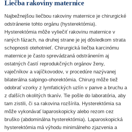
Liečba rakoviny maternice
Najbežnejšou liečbou rakoviny maternice je chirurgické
odstránenie tohto orgánu (hysterektómia).
Hysterektómia môže vyliečiť rakovinu maternice v
raných fázach, na druhej strane je jej dôsledkom strata
schopnosti otehotnieť. Chirurgická liečba karcinómu
maternice je často sprevádzaná odstránením aj
ostatných častí reprodukčných orgánov ženy,
vaječníkov a vajíčkovodov, v procedúre nazývanej
bilaterálna salpingo-ohorektómia. Chirurg môže tiež
odobrať vzorky z lymfatických uzlín v panve a bruchu a
z ďalších okolitých tkanív. Tie pošle do laboratória, aby
tam zistili, či sa rakovina rozšírila. Hysterektómia sa
môže vykonávať laparoskopicky alebo rezom cez
bruško (abdominálna hysterektómia). Laparoskopická
hysterektómia má výhodu minimálneho zjazvenia a