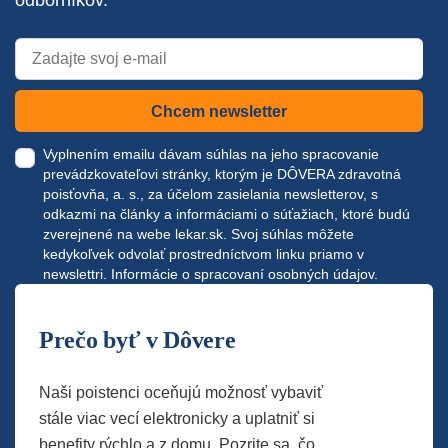
odborníkov.
Chcem newsletter
Vyplnením emailu dávam súhlas na jeho spracovanie
prevádzkovateľovi stránky, ktorým je DÔVERA zdravotná
poisťovňa, a. s., za účelom zasielania newsletterov, s
odkazmi na články a informáciami o súťažiach, ktoré budú
zverejnené na webe
lekar.sk
. Svoj súhlas môžete
kedykoľvek odvolať prostredníctvom linku priamo v
newslettri.
Informácie o spracovaní osobných údajov.
Prečo byť v Dôvere
Naši poistenci oceňujú možnosť vybaviť
stále viac vecí elektronicky a uplatniť si
benefity rýchlo a z domu. Pozrite sa, čo