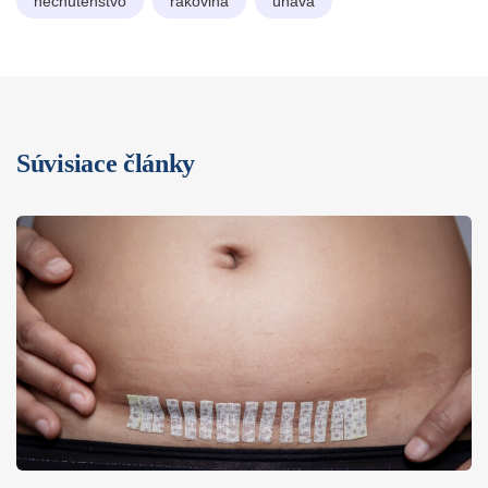
nechutenstvo
rakovina
únava
Súvisiace články