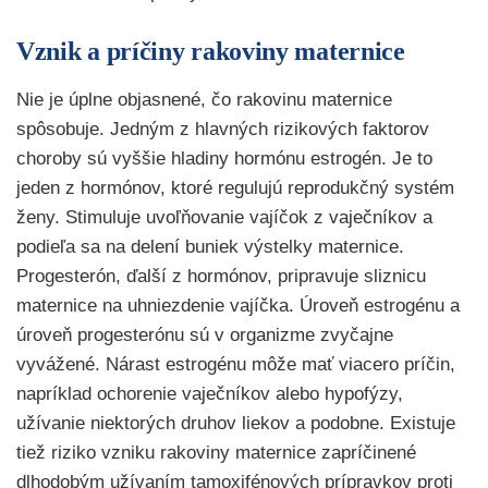
Vznik a príčiny rakoviny maternice
Nie je úplne objasnené, čo rakovinu maternice
spôsobuje. Jedným z hlavných rizikových faktorov
choroby sú vyššie hladiny hormónu estrogén. Je to
jeden z hormónov, ktoré regulujú reprodukčný systém
ženy. Stimuluje uvoľňovanie vajíčok z vaječníkov a
podieľa sa na delení buniek výstelky maternice.
Progesterón, ďalší z hormónov, pripravuje sliznicu
maternice na uhniezdenie vajíčka. Úroveň estrogénu a
úroveň progesterónu sú v organizme zvyčajne
vyvážené. Nárast estrogénu môže mať viacero príčin,
napríklad ochorenie vaječníkov alebo hypofýzy,
užívanie niektorých druhov liekov a podobne. Existuje
tiež riziko vzniku rakoviny maternice zapríčinené
dlhodobým užívaním tamoxifénových prípravkov proti