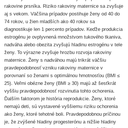
rakovine prsníka. Riziko rakoviny maternice sa zvyšuje
aj s vekom. Väčšina prípadov postihuje ženy od 40 do
74 rokov, u žien mladších ako 40 rokov sa
diagnostikuje len 1 percento prípadov. Keďže produkcia
estrogénu je ovplyvnená množstvom tukového tkaniva,
nadváha alebo obezita zvyšujú hladinu estrogénu v tele
ženy. To výrazne zvyšuje hrozbu rozvoja rakoviny
maternice. Ženy s nadváhou majú trikrát väčšiu
pravdepodobnosť vzniku rakoviny maternice v
porovnaní so ženami s optimálnou hmotnosťou (BMI ≤
25). Veľmi obézne ženy (BMI ≥ 30) majú až šesťkrát
vyššiu pravdepodobnosť rozvinutia tohto ochorenia.
Ďalším faktorom je história reprodukcie. Ženy, ktoré
nemajú deti, sú vystavené vyššiemu riziku ochorenia
ako ženy, ktoré tehotné boli. Pravdepodobnou príčinou
je, že zvýšené hladiny progesterónu a nižšie hladiny