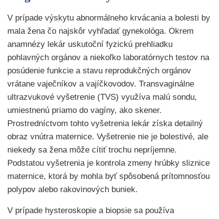
V prípade výskytu abnormálneho krvácania a bolesti by
mala žena čo najskôr vyhľadať gynekológa. Okrem
anamnézy lekár uskutoční fyzickú prehliadku
pohlavných orgánov a niekoľko laboratórnych testov na
posúdenie funkcie a stavu reprodukčných orgánov
vrátane vaječníkov a vajíčkovodov. Transvaginálne
ultrazvukové vyšetrenie (TVS) využíva malú sondu,
umiestnenú priamo do vagíny, ako skener.
Prostredníctvom tohto vyšetrenia lekár získa detailný
obraz vnútra maternice. Vyšetrenie nie je bolestivé, ale
niekedy sa žena môže cítiť trochu nepríjemne.
Podstatou vyšetrenia je kontrola zmeny hrúbky sliznice
maternice, ktorá by mohla byť spôsobená prítomnosťou
polypov alebo rakovinových buniek.
V prípade hysteroskopie a biopsie sa používa