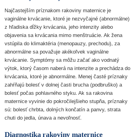
Najčastejším príznakom rakoviny maternice je
vaginálne krvácanie, ktoré je nezvyčajné (abnormálne)
z hľadiska dĺžky krvácania, jeho intenzity alebo
objavenia sa krvácania mimo menštruácie. Ak žena
vstúpila do klimaktéria (menopauzy, prechodu), za
abnormálne sa považuje akékoľvek vaginálne
krvácanie. Symptómy sa môžu začať ako vodnatý
výtok, ktorý časom naberá na intenzite a prechádza do
krvácania, ktoré je abnormálne. Menej časté príznaky
zahŕňajú bolesť v dolnej časti brucha (podbruško) a
bolesť počas pohlavného styku. Ak sa rakovina
maternice vyvinie do pokročilejšieho stupňa, príznaky
sú: bolesť chrbta, dolných končatín a panvy, strata
chuti do jedla, únava a nevoľnosť.
Diagnostika rakoviny maternice