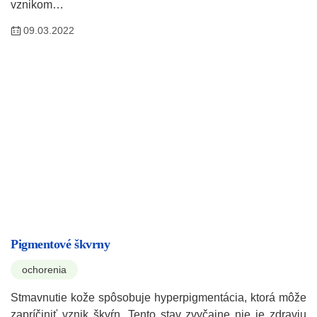
vznikom…
09.03.2022
Pigmentové škvrny
ochorenia
Stmavnutie kože spôsobuje hyperpigmentácia, ktorá môže
zapríčiniť vznik škvŕn. Tento stav zvyčajne nie je zdraviu