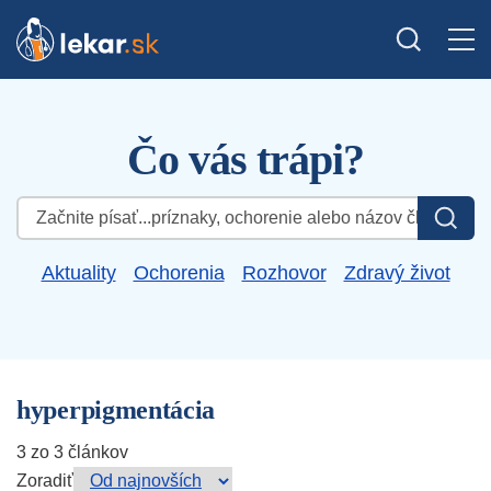
Čo vás trápi?
Hľadať:
Aktuality
Ochorenia
Rozhovor
Zdravý život
hyperpigmentácia
3 zo 3 článkov
Zoradiť