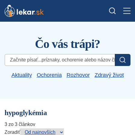
Čo vás trápi?
Hľadať:
Aktuality
Ochorenia
Rozhovor
Zdravý život
hypoglykémia
3 zo 3 článkov
Zoradiť