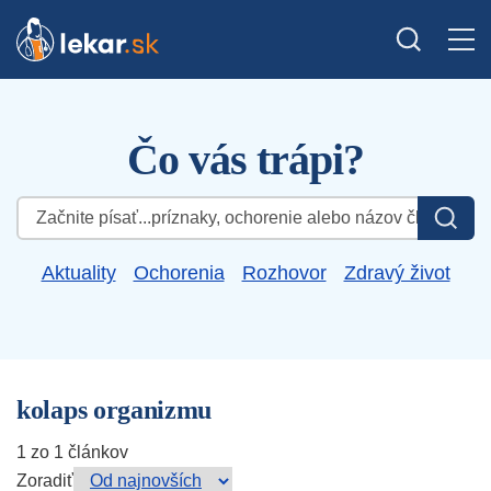
Čo vás trápi?
Hľadať:
Aktuality
Ochorenia
Rozhovor
Zdravý život
kolaps organizmu
1 zo 1 článkov
Zoradiť