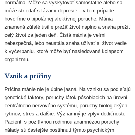
normálna. Môže sa vyskytovať samostatne alebo sa
môže striedať s fázami depresie – v tom prípade
hovoríme o bipolárnej afektívnej poruche. Mánia
znamená zúfalé úsilie prežiť život naplno a snaha prežiť
celý život za jeden deň. Čistá mánia je veľmi
nebezpečná, lebo neustála snaha užívať si život vedie
k vyčerpaniu, ktoré môže byť nasledované kolapsom
organizmu.
Vznik a príčiny
Príčina mánie nie je úplne jasná. Na vzniku sa podieľajú
genetické faktory, poruchy látok pôsobiacich na úrovni
centrálneho nervového systému, poruchy biologických
rytmov, stres a ďalšie. Významný je vplyv dedičnosti.
Pacienti s pozitívnou rodinnou anamnézou poruchy
nálady sú častejšie postihnutí týmto psychickým