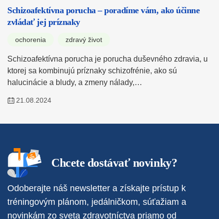
Schizoafektívna porucha – poradíme vám, ako účinne
zvládať jej príznaky
ochorenia
zdravý život
Schizoafektívna porucha je porucha duševného zdravia, u
ktorej sa kombinujú príznaky schizofrénie, ako sú
halucinácie a bludy, a zmeny nálady,…
21.08.2024
Chcete dostávať novinky?
Odoberajte náš newsletter a získajte prístup k
tréningovým plánom, jedálničkom, súťažiam a
novinkám zo sveta zdravotníctva priamo od