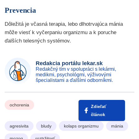
Prevencia
Dôležitá je včasná terapia, lebo dlhotrvajúca mánia
môže viesť k vyčerpaniu organizmu a k poruche
ďalších telesných systémov.
Redakcia portálu lekar.sk
Redakčný tím v spolupráci s lekármi,
medikmi, psychológmi, výživovými
špecialistami a ďalšími odborníkmi.
ochorenia
Zdieľať
článok
agresivita
bludy
kolaps organizmu
mánia
mozog
roztržitosť