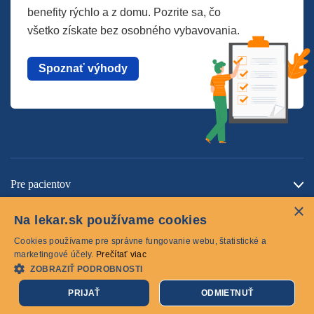
benefity rýchlo a z domu. Pozrite sa, čo
všetko získate bez osobného vybavovania.
Spoznať výhody
Pre pacientov
×
O spoločnosti
Na lekar.sk používame cookies
Kontaktujte nás
Cookies používame pre správne fungovanie webu, štatistické a
marketingové účely.
Prečítať viac
ZOBRAZIŤ PODROBNOSTI
Cookies
PRIJAŤ
ODMIETNUŤ
© 2026 lekar.sk Všetky práva vyhradené