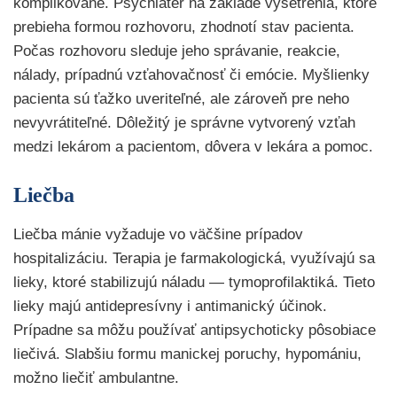
komplikované. Psychiater na základe vyšetrenia, ktoré
prebieha formou rozhovoru, zhodnotí stav pacienta.
Počas rozhovoru sleduje jeho správanie, reakcie,
nálady, prípadnú vzťahovačnosť či emócie. Myšlienky
pacienta sú ťažko uveriteľné, ale zároveň pre neho
nevyvrátiteľné. Dôležitý je správne vytvorený vzťah
medzi lekárom a pacientom, dôvera v lekára a pomoc.
Liečba
Liečba mánie vyžaduje vo väčšine prípadov
hospitalizáciu. Terapia je farmakologická, využívajú sa
lieky, ktoré stabilizujú náladu — tymoprofilaktiká. Tieto
lieky majú antidepresívny i antimanický účinok.
Prípadne sa môžu používať antipsychoticky pôsobiace
liečivá. Slabšiu formu manickej poruchy, hypomániu,
možno liečiť ambulantne.