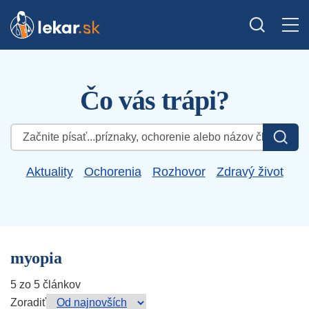
Čo vás trápi?
Hľadať:
Aktuality
Ochorenia
Rozhovor
Zdravý život
myopia
5 zo 5 článkov
Zoradiť