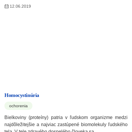
12.06.2019
Homocystinúria
ochorenia
Bielkoviny (proteíny) patria v ľudskom organizme medzi
najdôležitejšie a najviac zastúpené biomolekuly ľudského
tela. V tele zdravého dospelého človeka sa…