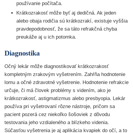
používanie počítača.
Krátkozrakosť môže byť aj dedičná. Ak jeden
alebo obaja rodičia sú krátkozrakí, existuje vyššia
pravdepodobnosť, že sa táto refrakčná chyba
preukáže aj u ich potomka.
Diagnostika
Očný lekár môže diagnostikovať krátkozrakosť
kompletným zrakovým vyšetrením. Zahŕňa hodnotenie
lomu a očné zdravotné vyšetrenie. Hodnotenie refrakcie
určuje, či má človek problémy s videním, ako je
krátkozrakosť, astigmatizmus alebo presbyopia. Lekár
používa pri vyšetrovaní rôzne nástroje, pričom sa
pacient pozerá cez niekoľko šošoviek z dôvodu
testovania jeho vzdialeného a blízkeho videnia.
Súčasťou vyšetrenia je aj aplikácia kvapiek do očí, a to