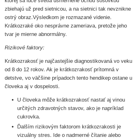
ktorej sa lúče svetla usmernené očnou šošovkou
zbiehajú už pred sietnicou, a na sietnici tak nevznikne
ostrý obraz.Výsledkom je rozmazané videnie.
Krátkozraké oko nesprávne zameriava, pretože jeho
tvar je mierne abnormálny.
Rizikové faktory:
Krátkozrakosť je najčastejšie diagnostikovaná vo veku
od 8 do 12 rokov. Ak je krátkozrakosť prítomná v
detstve, vo väčšine prípadoch tento hendikep ostane u
človeka aj v dospelosti.
U človeka môže krátkozrakosť nastať aj vinou
určitých zdravotných stavov, ako je napríklad
cukrovka.
Ďalším rizikovým faktorom krátkozrakosti je
vizuálny stres. Ide o nadmerné čítanie alebo