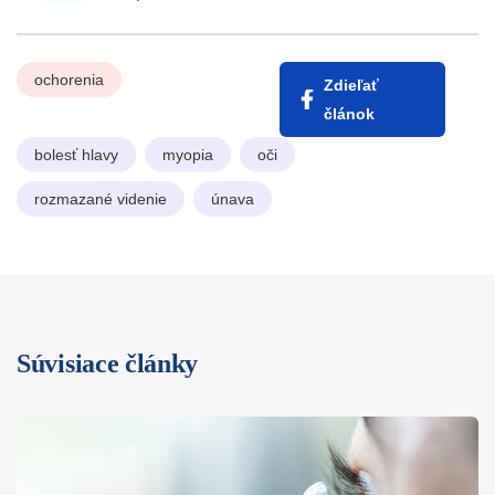
ochorenia
Zdieľať
článok
bolesť hlavy
myopia
oči
rozmazané videnie
únava
Súvisiace články