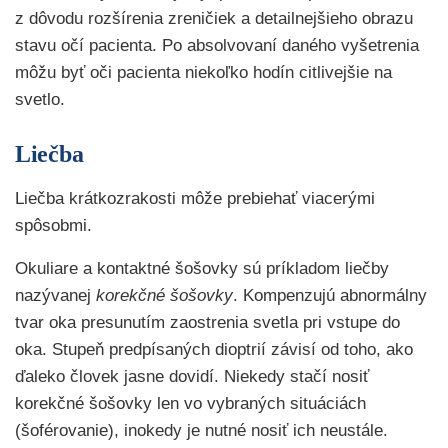
z dôvodu rozšírenia zreničiek a detailnejšieho obrazu
stavu očí pacienta. Po absolvovaní daného vyšetrenia
môžu byť oči pacienta niekoľko hodín citlivejšie na
svetlo.
Liečba
Liečba krátkozrakosti môže prebiehať viacerými
spôsobmi.
Okuliare a kontaktné šošovky sú príkladom liečby
nazývanej
korekčné šošovky
. Kompenzujú abnormálny
tvar oka presunutím zaostrenia svetla pri vstupe do
oka. Stupeň predpísaných dioptrií závisí od toho, ako
ďaleko človek jasne dovidí. Niekedy stačí nosiť
korekčné šošovky len vo vybraných situáciách
(šoférovanie), inokedy je nutné nosiť ich neustále.