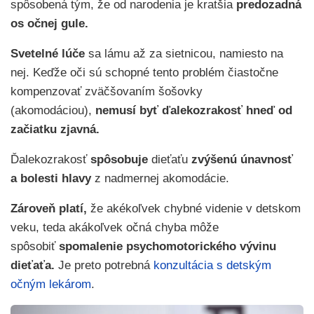
spôsobená tým, že od narodenia je kratšia
predozadná
os očnej gule.
Svetelné lúče
sa lámu až za sietnicou, namiesto na
nej. Keďže oči sú schopné tento problém čiastočne
kompenzovať zväčšovaním šošovky
(akomodáciou),
nemusí byť ďalekozrakosť hneď od
začiatku zjavná.
Ďalekozrakosť
spôsobuje
dieťaťu
zvýšenú únavnosť
a bolesti hlavy
z nadmernej akomodácie.
Zároveň platí,
že akékoľvek chybné videnie v detskom
veku, teda akákoľvek očná chyba môže
spôsobiť
spomalenie psychomotorického vývinu
dieťaťa.
Je preto potrebná
konzultácia s detským
očným lekárom
.