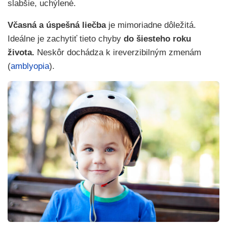
slabšie, uchýlené.
Včasná a úspešná liečba
je mimoriadne dôležitá.
Ideálne je zachytiť tieto chyby
do šiesteho roku
života.
Neskôr dochádza k ireverzibilným zmenám
(
amblyopia
).