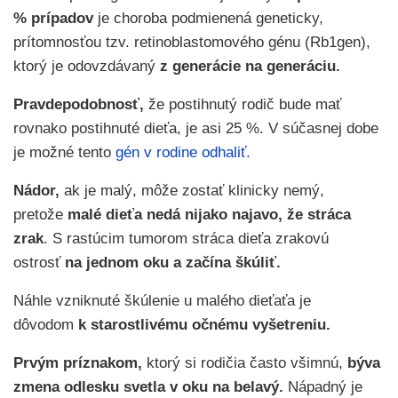
% prípadov
je choroba podmienená geneticky,
prítomnosťou tzv. retinoblastomového génu (Rb1gen),
ktorý je odovzdávaný
z generácie na generáciu.
Pravdepodobnosť,
že postihnutý rodič bude mať
rovnako postihnuté dieťa, je asi 25 %. V súčasnej dobe
je možné tento
gén v rodine odhaliť.
Nádor,
ak je malý, môže zostať klinicky nemý,
pretože
malé dieťa nedá nijako najavo, že stráca
zrak
. S rastúcim tumorom stráca dieťa zrakovú
ostrosť
na jednom oku a začína škúliť.
Náhle vzniknuté škúlenie u malého dieťaťa je
dôvodom
k starostlivému očnému vyšetreniu.
Prvým príznakom,
ktorý si rodičia často všimnú,
býva
zmena odlesku svetla v oku na belavý.
Nápadný je