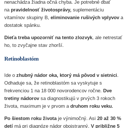
nenachádza žiadna očná chyba. Je potrebné dbať
na
pravidelnosť životosprávy,
suplementáciu
vitamínov skupiny B,
eliminovanie rušivých vplyvov
a
dostatok spánku.
Dieťa treba upozorniť na tento zlozvyk
, ale netrestať
ho, to zvyčajne stav zhorší.
Retinoblastóm
Ide o
zhubný nádor oka, ktorý má pôvod v sietnici
.
Odhaduje sa, že retinoblastóm sa vyskytuje s
frekvenciou 1 na 18 000 novorodencov ročne.
Dve
tretiny nádorov
sa diagnostikujú v prvých 3 rokoch
života, maximum je v prvom a
druhom roku veku.
Po šiestom roku života
je výnimočný. Asi
20 až 30 %
detí
má pri diagnóze nádor obojstranný.
V približne 5