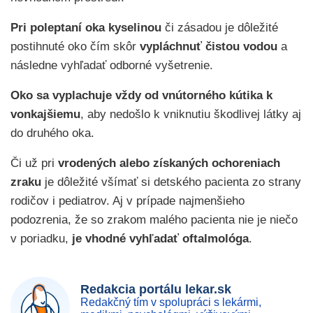
Pri poleptaní oka kyselinou
či zásadou je dôležité
postihnuté oko čím skôr
vypláchnuť čistou vodou
a
následne vyhľadať odborné vyšetrenie.
Oko sa vyplachuje vždy od vnútorného kútika k
vonkajšiemu
, aby nedošlo k vniknutiu škodlivej látky aj
do druhého oka.
Či už pri
vrodených alebo získaných ochoreniach
zraku
je dôležité všímať si detského pacienta zo strany
rodičov i pediatrov. Aj v prípade najmenšieho
podozrenia, že so zrakom malého pacienta nie je niečo
v poriadku,
je vhodné vyhľadať oftalmológa
.
Redakcia portálu lekar.sk
Redakčný tím v spolupráci s lekármi,