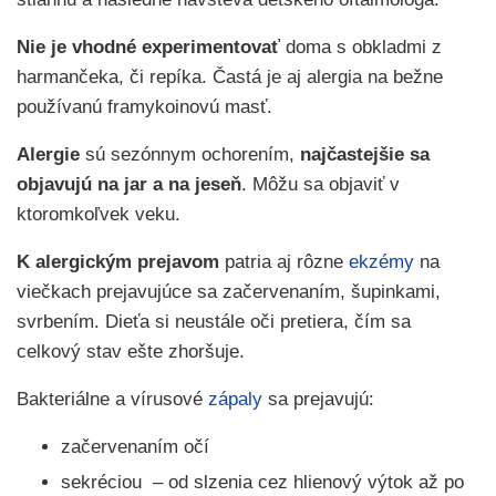
Nie je vhodné experimentovať
doma s obkladmi z
harmančeka, či repíka. Častá je aj alergia na bežne
používanú framykoinovú masť.
Alergie
sú sezónnym ochorením,
najčastejšie sa
objavujú na jar a na jeseň
. Môžu sa objaviť v
ktoromkoľvek veku.
K alergickým prejavom
patria aj rôzne
ekzémy
na
viečkach prejavujúce sa začervenaním, šupinkami,
svrbením. Dieťa si neustále oči pretiera, čím sa
celkový stav ešte zhoršuje.
Bakteriálne a vírusové
zápaly
sa prejavujú:
začervenaním očí
sekréciou – od slzenia cez hlienový výtok až po