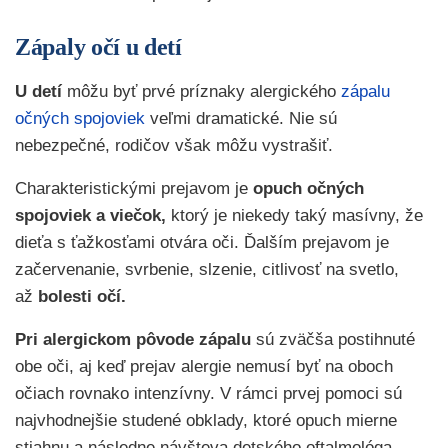
Zápaly očí u detí
U detí
môžu byť prvé príznaky alergického
zápalu
očných spojoviek
veľmi dramatické. Nie sú
nebezpečné, rodičov však môžu vystrašiť.
Charakteristickými prejavom je
opuch očných
spojoviek a viečok,
ktorý je niekedy taký masívny, že
dieťa s ťažkosťami otvára oči. Ďalším prejavom je
začervenanie, svrbenie, slzenie, citlivosť na svetlo,
až
bolesti očí.
Pri alergickom pôvode zápalu
sú zväčša postihnuté
obe oči, aj keď prejav alergie nemusí byť na oboch
očiach rovnako intenzívny. V rámci prvej pomoci sú
najvhodnejšie studené obklady, ktoré opuch mierne
stiahnu a následne návšteva detského oftalmológa.