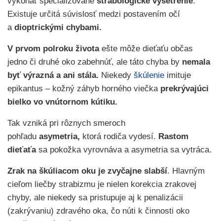
vykonať špecializované
strabologické vyšetrenie
.
Existuje určitá súvislosť medzi postavením očí
a
dioptrickými chybami.
V prvom polroku života
ešte môže dieťaťu občas
jedno či druhé oko zabehnúť, ale táto chyba by
nemala
byť výrazná a ani stála.
Niekedy
škúlenie
imituje
epikantus – kožný záhyb horného viečka
prekrývajúci
bielko vo vnútornom kútiku.
Tak vzniká pri rôznych smeroch
pohľadu
asymetria,
ktorá rodiča vydesí.
Rastom
dieťaťa
sa pokožka vyrovnáva a asymetria sa vytráca.
Zrak na škúliacom oku je zvyčajne slabší
. Hlavným
cieľom liečby strabizmu je nielen korekcia zrakovej
chyby, ale niekedy sa pristupuje aj k penalizácii
(zakrývaniu) zdravého oka, čo núti k činnosti oko