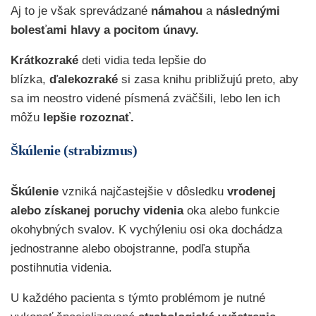
Aj to je však sprevádzané
námahou
a
následnými
bolesťami hlavy a pocitom únavy.
Krátkozraké
deti vidia teda lepšie do
blízka,
ďalekozraké
si zasa knihu približujú preto, aby
sa im neostro videné písmená zväčšili, lebo len ich
môžu
lepšie rozoznať.
Škúlenie (strabizmus)
Škúlenie
vzniká najčastejšie v dôsledku
vrodenej
alebo získanej poruchy videnia
oka alebo funkcie
okohybných svalov. K vychýleniu osi oka dochádza
jednostranne alebo obojstranne, podľa stupňa
postihnutia videnia.
U každého pacienta s týmto problémom je nutné