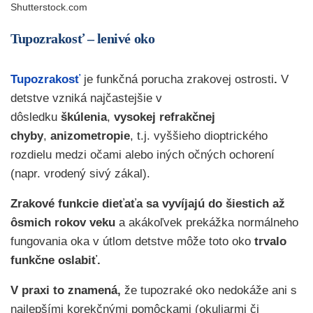
Shutterstock.com
Tupozrakosť – lenivé oko
Tupozrakosť
je funkčná porucha zrakovej ostrosti
.
V
detstve vzniká najčastejšie v
dôsledku
škúlenia
,
vysokej refrakčnej
chyby
,
anizometropie
, t.j. vyššieho dioptrického
rozdielu medzi očami alebo iných očných ochorení
(napr. vrodený sivý zákal).
Zrakové funkcie dieťaťa sa vyvíjajú do šiestich až
ôsmich rokov veku
a akákoľvek prekážka normálneho
fungovania oka v útlom detstve môže toto oko
trvalo
funkčne oslabiť.
V praxi to znamená,
že tupozraké oko nedokáže ani s
najlepšími korekčnými pomôckami (okuliarmi či