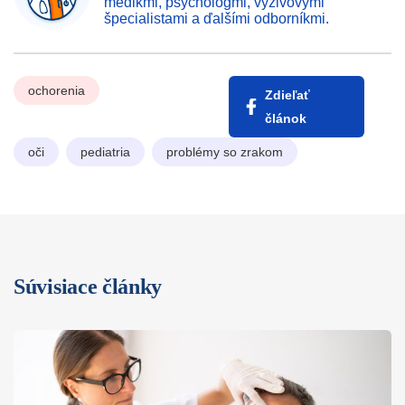
medikmi, psychológmi, výživovými
špecialistami a ďalšími odborníkmi.
ochorenia
Zdieľať
článok
oči
pediatria
problémy so zrakom
Súvisiace články