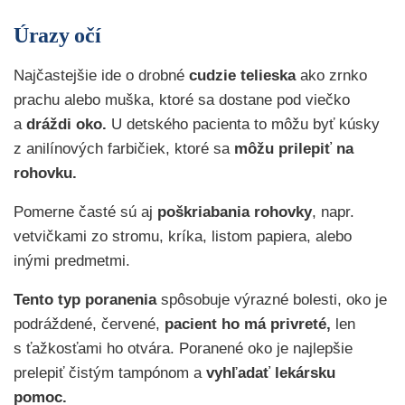
Úrazy očí
Najčastejšie ide o drobné
cudzie telieska
ako zrnko
prachu alebo muška, ktoré sa dostane pod viečko
a
dráždi oko.
U detského pacienta to môžu byť kúsky
z anilínových farbičiek, ktoré sa
môžu prilepiť na
rohovku.
Pomerne časté sú aj
poškriabania rohovky
, napr.
vetvičkami zo stromu, kríka, listom papiera, alebo
inými predmetmi.
Tento typ poranenia
spôsobuje výrazné bolesti, oko je
podráždené, červené,
pacient ho má privreté,
len
s ťažkosťami ho otvára. Poranené oko je najlepšie
prelepiť čistým tampónom a
vyhľadať lekársku
pomoc.