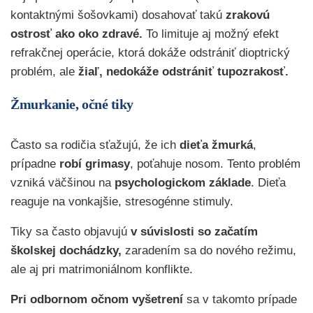
kontaktnými šošovkami) dosahovať takú
zrakovú
ostrosť ako oko zdravé.
To limituje aj možný efekt
refrakčnej operácie, ktorá dokáže odstrániť dioptrický
problém, ale
žiaľ, nedokáže odstrániť tupozrakosť.
Žmurkanie, očné tiky
Často sa rodičia sťažujú, že ich
dieťa
žmurká
,
prípadne
robí
grimasy
, poťahuje nosom. Tento problém
vzniká väčšinou na
psychologickom základe
. Dieťa
reaguje na vonkajšie, stresogénne stimuly.
Tiky sa často objavujú
v súvislosti so začatím
školskej dochádzky,
zaradením sa do nového režimu,
ale aj pri matrimoniálnom konflikte.
Pri odbornom očnom vyšetrení
sa v takomto prípade