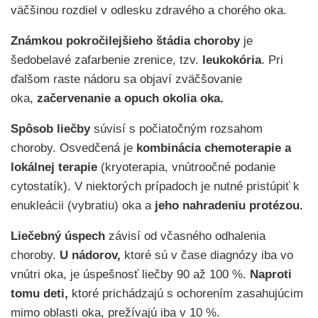
väčšinou rozdiel v odlesku zdravého a chorého oka.
Známkou pokročilejšieho štádia choroby
je
šedobelavé zafarbenie zrenice, tzv.
leukokória
. Pri
ďalšom raste nádoru sa objaví zväčšovanie
oka,
začervenanie a opuch okolia oka.
Spôsob liečby
súvisí s počiatočným rozsahom
choroby. Osvedčená je
kombinácia chemoterapie a
lokálnej terapie
(kryoterapia, vnútroočné podanie
cytostatík). V niektorých prípadoch je nutné pristúpiť k
enukleácii (vybratiu) oka a
jeho nahradeniu protézou.
Liečebný úspech
závisí od včasného odhalenia
choroby.
U nádorov,
ktoré sú v čase diagnózy iba vo
vnútri oka, je úspešnosť liečby 90 až 100 %.
Naproti
tomu deti,
ktoré prichádzajú s ochorením zasahujúcim
mimo oblasti oka, prežívajú iba v 10 %.