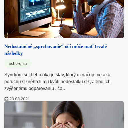
Nedostatočné „sprchovanie“ očí môže mať trvalé
následky
ochorenia
Syndróm suchého oka je stav, ktorý označujeme ako
poruchu slzného filmu kvôli nedostatku sĺz, alebo ich
zvýšenému odparovaniu , čo…
23.08.2021