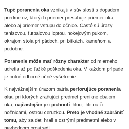
Tupé poranenia oka
vznikajú v súvislosti s dopadom
predmetov, ktorých priemer presahuje priemer oka,
alebo aj priemer vstupu do očnice. Časté sú úrazy
tenisovou, futbalovou loptou, hokejovým pukom,
okrajom stola pri pádoch, pri bitkách, kameňom a
podobne.
Poranenie môže mať rôzny charakter
od mierneho
udretia až po ťažké poškodenia oka. V každom prípade
je nutné odborné očné vyšetrenie.
K najvážnejším úrazom patria
perforujúce poranenia
oka
, pri ktorých zraňujúci predmet prenikne obalom
oka,
najčastejšie pri pichnutí
ihlou, ihlicou či
nožnicami, ostrou ceruzkou.
Preto je vhodné zabrániť
tomu,
aby sa deti hrali s ostrými predmetmi alebo v
nevhodnom prostredí.