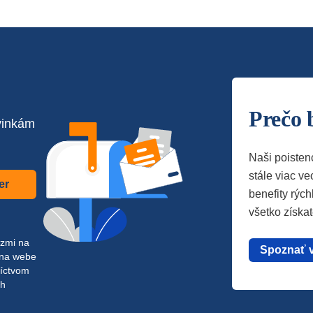
Prečo 
vinkám
Naši poisten
stále viac vec
er
benefity rých
všetko získa
azmi na
Spoznať 
 na webe
níctvom
ch