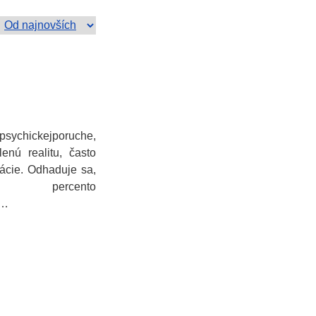
jpsychickejporuche,
lenú realitu, často
nácie. Odhaduje sa,
 percento
a…