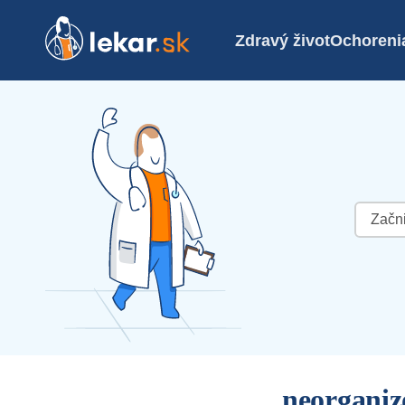
Zdravý život
Ochoreni
Hľadať:
neorganiz