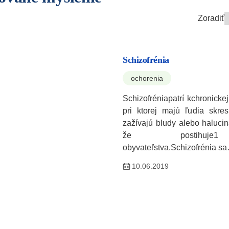
Zoradiť
Schizofrénia
ochorenia
Schizofréniapatrí kchronicke
pri ktorej majú ľudia skres
zažívajú bludy alebo haluci
že postihuje1
obyvateľstva.Schizofrénia s
10.06.2019