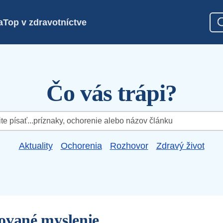
a
Top v zdravotníctve
Čo vás trápi?
Aktuality
Ochorenia
Rozhovor
Zdravý život
ované myslenie