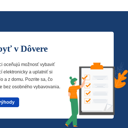
byť v Dôvere
ci oceňujú možnosť vybaviť
í elektronicky a uplatniť si
lo a z domu. Pozrite sa, čo
te bez osobného vybavovania.
výhody