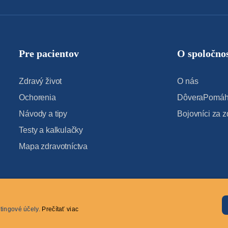
Pre pacientov
O spoločnos
Zdravý život
O nás
Ochorenia
DôveraPomáha
Návody a tipy
Bojovníci za z
Testy a kalkulačky
Mapa zdravotníctva
tingové účely.
Prečítať viac