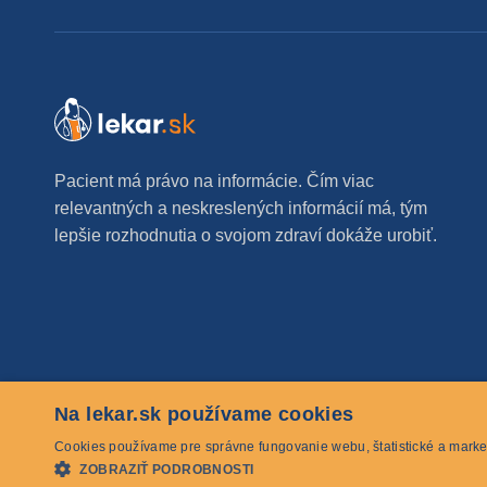
Pacient má právo na informácie. Čím viac
relevantných a neskreslených informácií má, tým
lepšie rozhodnutia o svojom zdraví dokáže urobiť.
Na lekar.sk používame cookies
© 2026 lekar.sk Všetky práva vyhradené
Cookies používame pre správne fungovanie webu, štatistické a marke
ZOBRAZIŤ PODROBNOSTI