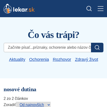
Čo vás trápi?
Hľadať:
Aktuality
Ochorenia
Rozhovor
Zdravý život
nosové dutina
2 zo 2 článkov
Zoradiť