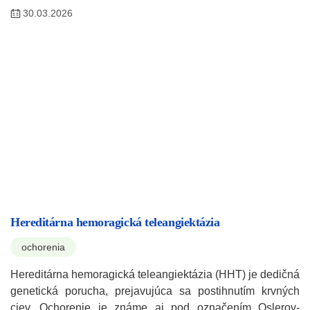
30.03.2026
Hereditárna hemoragická teleangiektázia
ochorenia
Hereditárna hemoragická teleangiektázia (HHT) je dedičná
genetická porucha, prejavujúca sa postihnutím krvných
ciev. Ochorenie je známe aj pod označením Oslerov-