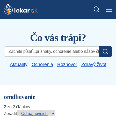
Čo vás trápi?
Hľadať:
Aktuality
Ochorenia
Rozhovor
Zdravý život
omdlievanie
2 zo 2 článkov
Zoradiť