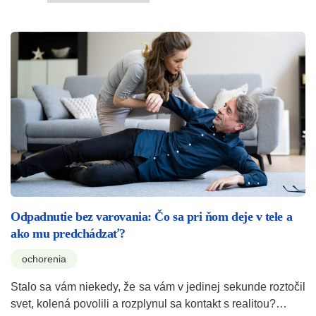
Odpadnutie bez varovania: Čo sa pri ňom deje v tele a
ako mu predchádzať?
ochorenia
Stalo sa vám niekedy, že sa vám v jedinej sekunde roztočil
svet, kolená povolili a rozplynul sa kontakt s realitou?…