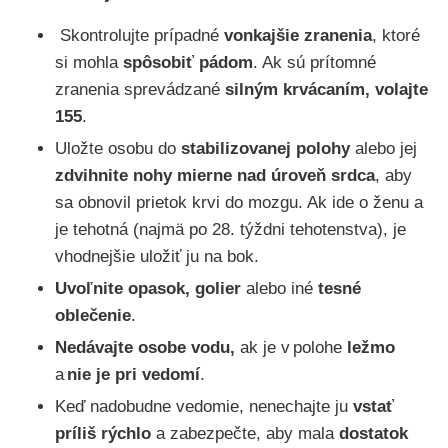
Skontrolujte prípadné
vonkajšie zranenia
, ktoré
si mohla
spôsobiť pádom
. Ak sú prítomné
zranenia sprevádzané
silným krvácaním, volajte
155
.
Uložte osobu do
stabilizovanej polohy
alebo jej
zdvihnite nohy mierne nad úroveň srdca
, aby
sa obnovil prietok krvi do mozgu. Ak ide o ženu a
je tehotná (najmä po 28. týždni tehotenstva), je
vhodnejšie uložiť ju na bok.
Uvoľnite opasok, golier
alebo iné
tesné
oblečenie
.
Nedávajte osobe vodu,
ak je v polohe
ležmo
a
nie je pri vedomí
.
Keď nadobudne vedomie, nenechajte ju
vstať
príliš rýchlo
a zabezpečte, aby mala
dostatok