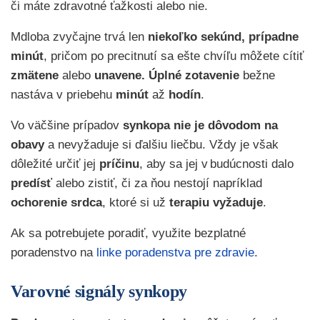
či máte zdravotné ťažkosti alebo nie.
Mdloba zvyčajne trvá len
niekoľko sekúnd, prípadne
minút
, pričom po precitnutí sa ešte chvíľu môžete cítiť
zmätene
alebo
unavene.
Úplné zotavenie
bežne
nastáva v priebehu
minút
až
hodín
.
Vo väčšine prípadov
synkopa
nie je dôvodom na
obavy
a nevyžaduje si ďalšiu liečbu. Vždy je však
dôležité určiť jej
príčinu
, aby sa jej v budúcnosti dalo
predísť
alebo zistiť, či za ňou nestojí napríklad
ochorenie srdca
, ktoré si už
terapiu vyžaduje
.
Ak sa potrebujete poradiť, využite bezplatné
poradenstvo na
linke poradenstva pre zdravie
.
Varovné signály synkopy