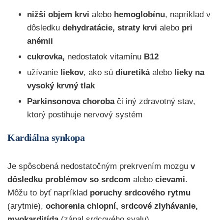
nižší objem krvi
alebo
hemoglobínu
, napríklad v
dôsledku
dehydratácie,
straty krvi
alebo
pri
anémii
cukrovka,
nedostatok vitamínu
B12
užívanie
liekov
, ako sú
diuretiká
alebo
lieky na
vysoký krvný tlak
Parkinsonova choroba
či iný zdravotný stav,
ktorý postihuje nervový systém
Kardiálna synkopa
Je spôsobená nedostatočným prekrvením mozgu
v
dôsledku problémov so srdcom
alebo
cievami
.
Môžu to byť napríklad
poruchy srdcového rytmu
(arytmie),
ochorenia chlopní,
srdcové zlyhávanie,
myokarditída
(zápal srdcového svalu)