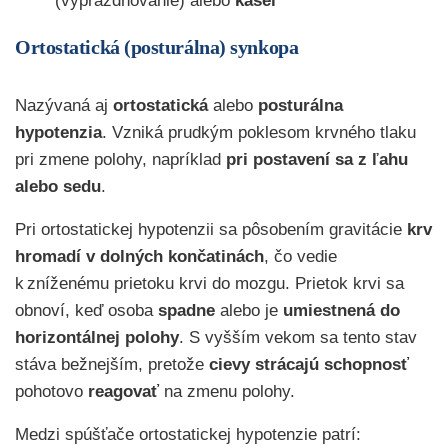
(vyprázdňovanie) alebo
kašeľ
Ortostatická (posturálna) synkopa
Nazývaná aj
ortostatická
alebo
posturálna
hypotenzia
. Vzniká prudkým poklesom krvného tlaku
pri zmene polohy, napríklad
pri postavení sa z ľahu
alebo sedu
.
Pri ortostatickej hypotenzii sa pôsobením gravitácie
krv
hromadí v dolných končatinách
, čo vedie
k zníženému prietoku krvi do mozgu. Prietok krvi sa
obnoví, keď osoba
spadne
alebo je
umiestnená do
horizontálnej polohy
. S vyšším vekom sa tento stav
stáva bežnejším, pretože
cievy strácajú schopnosť
pohotovo
reagovať
na zmenu polohy.
Medzi spúšťače ortostatickej hypotenzie patrí: