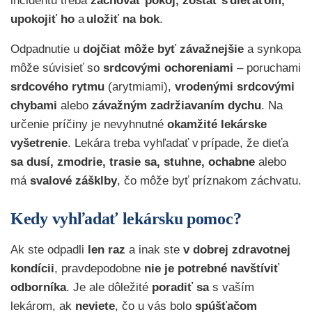
incidentu treba
zachovať pokoj,
zostať s dieťaťom,
upokojiť ho
a
uložiť na bok
.
Odpadnutie u
dojčiat môže byť závažnejšie
a synkopa
môže súvisieť so
srdcovými ochoreniami
– poruchami
srdcového rytmu
(arytmiami),
vrodenými srdcovými
chybami
alebo
závažným zadržiavaním dychu
. Na
určenie príčiny je nevyhnutné
okamžité lekárske
vyšetrenie
. Lekára treba vyhľadať v prípade, že dieťa
sa
dusí,
zmodrie,
trasie sa,
stuhne, ochabne
alebo
má
svalové zášklby
, čo môže byť príznakom záchvatu.
Kedy vyhľadať lekársku pomoc?
Ak ste odpadli
len raz
a inak ste
v dobrej zdravotnej
kondícii
, pravdepodobne
nie je potrebné navštíviť
odborníka
. Je ale dôležité
poradiť sa
s vaším
lekárom, ak
neviete
, čo u vás bolo
spúšťačom