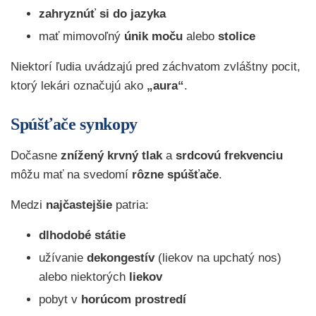
zahryznúť si do jazyka
mať mimovoľný
únik moču
alebo
stolice
Niektorí ľudia uvádzajú pred záchvatom zvláštny pocit,
ktorý lekári označujú ako
„aura“
.
Spúšťače synkopy
Dočasne
znížený krvný tlak
a
srdcovú frekvenciu
môžu mať na svedomí
rôzne spúšťače
.
Medzi
najčastejšie
patria:
dlhodobé státie
užívanie
dekongestív
(liekov na upchatý nos)
alebo niektorých
liekov
pobyt v
horúcom prostredí