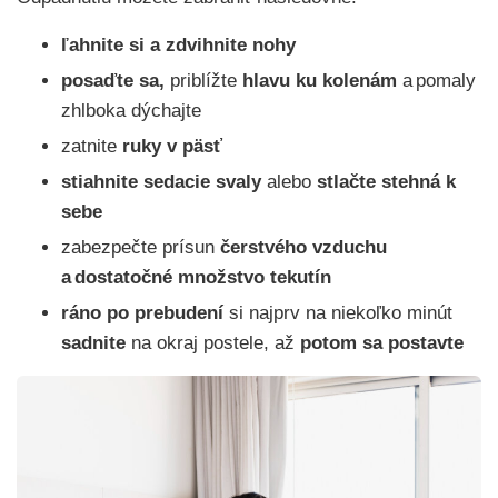
ľahnite si a zdvihnite nohy
posaďte sa,
priblížte
hlavu ku kolenám
a pomaly
zhlboka dýchajte
zatnite
ruky v päsť
stiahnite sedacie svaly
alebo
stlačte stehná k
sebe
zabezpečte prísun
čerstvého vzduchu
a dostatočné
množstvo tekutín
ráno po prebudení
si najprv na niekoľko minút
sadnite
na okraj postele, až
potom sa postavte