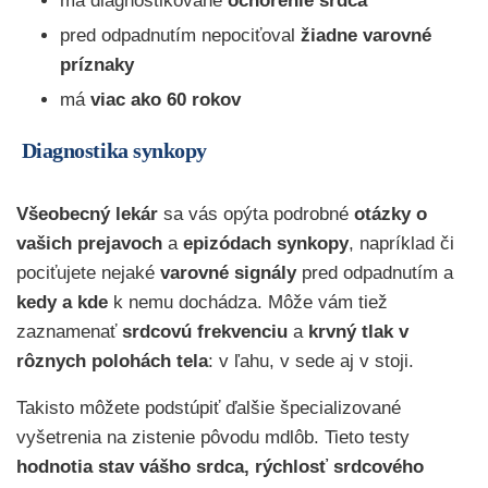
má diagnostikované
ochorenie srdca
pred odpadnutím nepociťoval
žiadne varovné
príznaky
má
viac ako 60 rokov
Diagnostika synkopy
Všeobecný lekár
sa vás opýta podrobné
otázky o
vašich prejavoch
a
epizódach synkopy
, napríklad či
pociťujete nejaké
varovné signály
pred odpadnutím a
kedy a kde
k nemu dochádza. Môže vám tiež
zaznamenať
srdcovú frekvenciu
a
krvný tlak v
rôznych polohách tela
: v ľahu, v sede aj v stoji.
Takisto môžete podstúpiť ďalšie špecializované
vyšetrenia na zistenie pôvodu mdlôb. Tieto testy
hodnotia stav vášho srdca,
rýchlosť srdcového