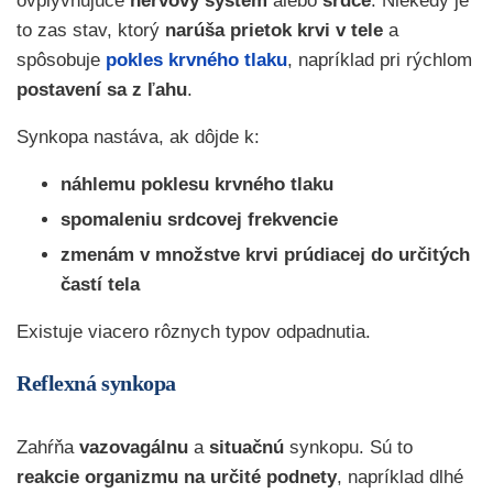
ovplyvňujúce
nervový systém
alebo
srdce
. Niekedy je
to zas stav, ktorý
narúša prietok krvi v tele
a
spôsobuje
pokles krvného tlaku
, napríklad pri rýchlom
postavení sa z ľahu
.
Synkopa nastáva, ak dôjde k:
náhlemu poklesu krvného tlaku
spomaleniu srdcovej frekvencie
zmenám v množstve krvi prúdiacej do určitých
častí tela
Existuje viacero rôznych typov odpadnutia.
Reflexná synkopa
Zahŕňa
vazovagálnu
a
situačnú
synkopu. Sú to
reakcie organizmu na určité podnety
, napríklad dlhé