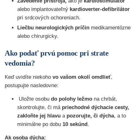
Zavedenie prístroja,
ako je
kardiostimulátor
alebo implantovateľný
kardioverter-defibrilátor
pri srdcových ochoreniach.
Liečbu neurologických príčin
medikamentózne
alebo chirurgicky.
Ako podať prvú pomoc pri strate
vedomia?
Keď uvidíte niekoho
vo vašom okolí omdlieť
,
postupujte nasledovne:
Uložte osobu
do polohy ležmo
na chrbát,
skontrolujte, či má
priechodné dýchacie cesty,
zakloňte jej hlavu
a
pozorujte, či dýcha
, a to
minimálne po dobu
10 sekúnd
.
Ak osoba dýcha: