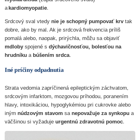
a
kardiomyopatie
.
Srdcový sval vtedy
nie je schopný pumpovať krv
tak
dobre, ako by mal. Ak je srdcová frekvencia príliš
pomalá alebo, naopak, prirýchla, môžu sa objaviť
mdloby
spojené s
dýchavičnosťou,
bolesťou na
hrudníku
a
búšením srdca
.
Iné príčiny odpadnutia
Strata vedomia zapríčinená epileptickým záchvatom,
srdcovým infarktom, mozgovou príhodou, poranením
hlavy, intoxikáciou, hypoglykémiou pri cukrovke alebo
iným
núdzovým stavom
sa
nepovažuje za synkopu
a
väčšinou si vyžaduje
urgentnú zdravotnú pomoc
.