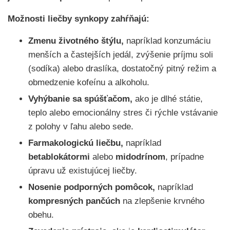
Možnosti liečby synkopy zahŕňajú:
Zmenu životného štýlu,
napríklad konzumáciu
menších a častejších jedál, zvýšenie príjmu soli
(sodíka) alebo draslíka, dostatočný pitný režim a
obmedzenie kofeínu a alkoholu.
Vyhýbanie sa spúšťačom,
ako je dlhé státie,
teplo alebo emocionálny stres či rýchle vstávanie
z polohy v ľahu alebo sede.
Farmakologickú liečbu,
napríklad
betablokátormi
alebo
midodrínom
, prípadne
úpravu už existujúcej liečby.
Nosenie podporných pomôcok,
napríklad
kompresných pančúch
na zlepšenie krvného
obehu.