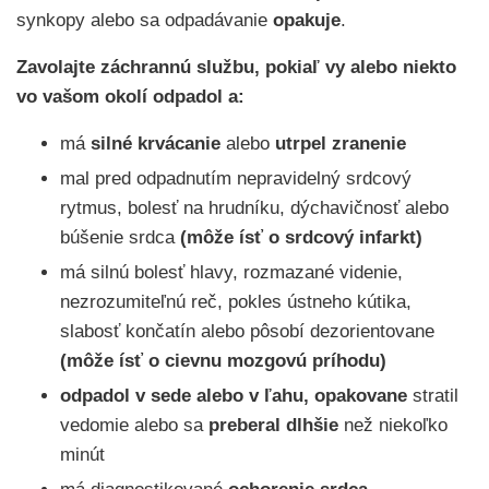
synkopy alebo sa odpadávanie
opakuje
.
Zavolajte záchrannú službu, pokiaľ vy alebo niekto
vo vašom okolí odpadol a:
má
silné krvácanie
alebo
utrpel zranenie
mal pred odpadnutím nepravidelný srdcový
rytmus, bolesť na hrudníku, dýchavičnosť alebo
búšenie srdca
(môže ísť o srdcový infarkt)
má silnú bolesť hlavy, rozmazané videnie,
nezrozumiteľnú reč, pokles ústneho kútika,
slabosť končatín alebo pôsobí dezorientovane
(môže ísť o cievnu mozgovú príhodu)
odpadol
v sede alebo v ľahu,
opakovane
stratil
vedomie alebo sa
preberal dlhšie
než niekoľko
minút