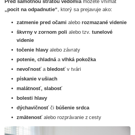
Pred samotnou stratou vedomia
môžete vnímať
„pocit na odpadnutie“
,
ktorý sa prejavuje ako:
zatmenie pred očami
alebo
rozmazané videnie
škvrny v zornom poli
alebo tzv.
tunelové
videnie
točenie hlavy
alebo závraty
potenie,
chladná
a
vlhká pokožka
nevoľnosť
a
bledosť
v tvári
pískanie v ušiach
malátnosť, slabosť
bolesti hlavy
dýchavičnosť
či
búšenie
srdca
zmätenosť
alebo rozprávanie z cesty