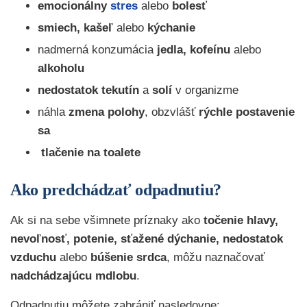
emocionálny
stres
alebo
bolesť
smiech, kašeľ
alebo
kýchanie
nadmerná konzumácia
jedla,
kofeínu
alebo
alkoholu
nedostatok tekutín
a
solí
v organizme
náhla
zmena polohy
, obzvlášť
rýchle postavenie
sa
tlačenie na toalete
Ako predchádzať odpadnutiu?
Ak si na sebe všimnete príznaky ako
točenie hlavy,
nevoľnosť, potenie, sťažené dýchanie, nedostatok
vzduchu
alebo
búšenie srdca
, môžu naznačovať
nadchádzajúcu mdlobu
.
Odpadnutiu môžete zabrániť nasledovne: