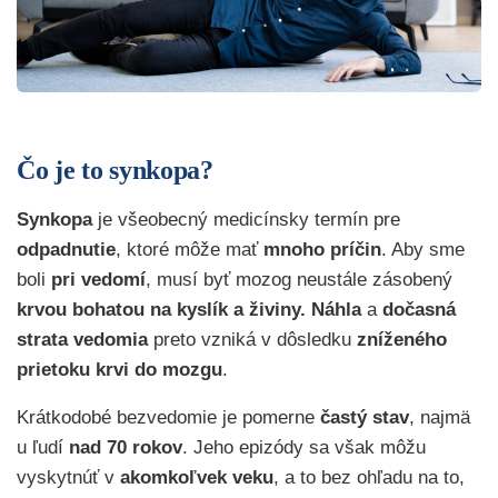
Čo je to synkopa?
Synkopa
je všeobecný medicínsky termín pre
odpadnutie
, ktoré môže mať
mnoho príčin
. Aby sme
boli
pri vedomí
,
musí byť mozog neustále zásobený
krvou bohatou na kyslík a živiny.
Náhla
a
dočasná
strata vedomia
preto vzniká v dôsledku
zníženého
prietoku krvi do mozgu
.
Krátkodobé bezvedomie je pomerne
častý stav
, najmä
u ľudí
nad 70 rokov
. Jeho epizódy sa však môžu
vyskytnúť v
akomkoľvek veku
, a to bez ohľadu na to,