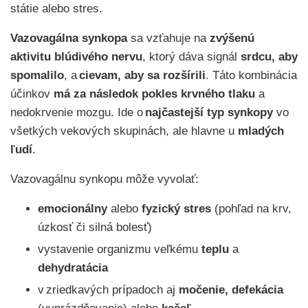
státie alebo stres.
Vazovagálna synkopa
sa vzťahuje na
zvýšenú
aktivitu blúdivého nervu
, ktorý dáva signál
srdcu, aby
spomalilo
, a
cievam, aby sa rozšírili
. Táto kombinácia
účinkov
má za následok pokles krvného tlaku
a
nedokrvenie mozgu. Ide o
najčastejší typ synkopy
vo
všetkých vekových skupinách, ale hlavne u
mladých
ľudí
.
Vazovagálnu synkopu môže vyvolať:
emocionálny
alebo
fyzický stres
(pohľad na krv,
úzkosť či silná bolesť)
vystavenie organizmu veľkému
teplu
a
dehydratácia
v zriedkavých prípadoch aj
močenie,
defekácia