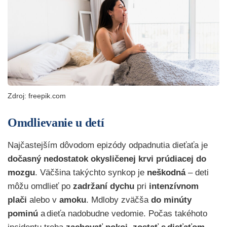
Zdroj: freepik.com
Omdlievanie u detí
Najčastejším dôvodom epizódy odpadnutia dieťaťa je
dočasný nedostatok okysličenej
krvi
prúdiacej do
mozgu
.
Väčšina takýchto synkop je
neškodná
– deti
môžu omdlieť po
zadržaní dychu
pri
intenzívnom
plači
alebo v
amoku
. Mdloby zväčša
do minúty
pominú
a dieťa nadobudne vedomie. Počas takéhoto