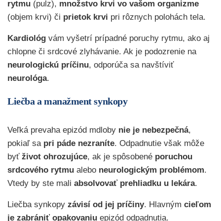
rytmu
(pulz),
množstvo krvi vo vašom organizme
(objem krvi) či
prietok krvi
pri rôznych polohách tela.
Kardiológ
vám vyšetrí prípadné
poruchy rytmu, ako aj
chlopne či srdcové zlyhávanie. Ak je podozrenie
na
neurologickú príčinu
,
odporúča sa navštíviť
neurológa
.
Liečba a manažment synkopy
Veľká prevaha epizód mdloby
nie je nebezpečná
,
pokiaľ sa
pri páde nezraníte
. Odpadnutie však môže
byť
život ohrozujúce
, ak je spôsobené
poruchou
srdcového rytmu
alebo
neurologickým problémom
.
Vtedy by ste mali
absolvovať prehliadku u lekára
.
Liečba synkopy
závisí od jej príčiny
. Hlavným
cieľom
je zabrániť opakovaniu
epizód odpadnutia.