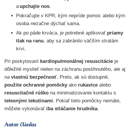
a
upchajte nos
.
Pokračujte v KPR, kým nepríde pomoc alebo kým
osoba nezačne dýchať sama.
Ak po páde krváca, je potrebné aplikovať
priamy
tlak na ranu
, aby sa zabránilo väčším stratám
krvi.
Pri poskytovaní
kardiopulmonálnej resuscitácie
je
dôležité myslieť nielen na záchranu postihnutého, ale aj
na
vlastnú bezpečnosť
. Preto, ak sú dostupné,
použite ochranné pomôcky
ako
rukavice
alebo
resuscitačné rúško
na minimalizovanie kontaktu s
telesnými tekutinami
. Pokiaľ tieto pomôcky nemáte,
môžete vykonávať
iba stláčanie hrudníka
.
Autor článku