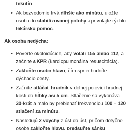
tekutín
.
Ak bezvedomie trvá
dlhšie ako minútu
, uložte
osobu do
stabilizovanej polohy
a privolajte rýchlu
lekársku pomoc
.
Ak osoba
nedýcha:
Poverte okoloidúcich, aby
volali 155 alebo 112
, a
začnite
s KPR
(kardiopulmonálna resuscitácia).
Zakloňte osobe hlavu,
čím spriechodníte
dýchacie cesty.
Začnite
stláčať hrudník
v dolnej polovici hrudnej
kosti do
hĺbky asi 5 cm
. Stlačenie sa vykonáva
30-krát
a malo by prebiehať frekvenciou
100 – 120
stlačení za minútu
.
Nasledujú
2 vdychy
z úst do úst, pričom dotyčnej
osobe
zakloňte hlavu, predsuňte sánku