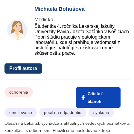
Michaela Bohušová
Medička
Študentka 4. ročníka Lekárskej fakulty
Univerzity Pavla Jozefa Šafárika v Košiciach
Popri štúdiu pracuje v patologickom
laboratóriu, kde si prehlbuje vedomosti z
histológie, patológie a získava cenné
skúsenosti z praxe.
Profil autora
ochorenia
Zdieľať
článok
omdlievanie
pocit na odpadnutie
synkopa
Obsah na Lekar.sk vychádza z aktuálnych vedeckých poznatkov a
konzultácií s odborníkmi. Použili sme nasledovné zdroje