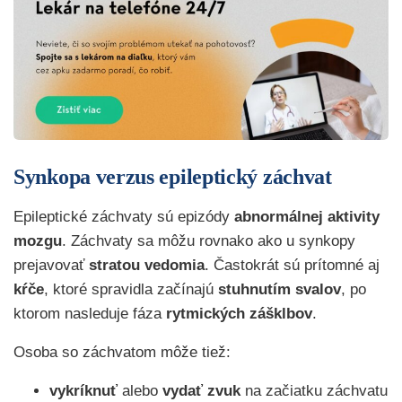
Synkopa verzus epileptický záchvat
Epileptické záchvaty sú epizódy
abnormálnej aktivity
mozgu
. Záchvaty sa môžu rovnako ako u synkopy
prejavovať
stratou vedomia
. Častokrát sú prítomné aj
kŕče
, ktoré spravidla začínajú
stuhnutím svalov
, po
ktorom nasleduje fáza
rytmických zášklbov
.
Osoba so záchvatom môže tiež:
vykríknuť
alebo
vydať zvuk
na začiatku záchvatu