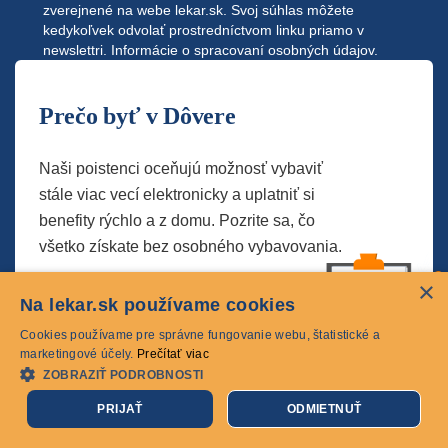
zverejnené na webe
lekar.sk
. Svoj súhlas môžete
kedykoľvek odvolať prostredníctvom linku priamo v
newslettri.
Informácie o spracovaní osobných údajov.
Prečo byť v Dôvere
Naši poistenci oceňujú možnosť vybaviť
stále viac vecí elektronicky a uplatniť si
benefity rýchlo a z domu. Pozrite sa, čo
všetko získate bez osobného vybavovania.
×
Spoznať výhody
Na lekar.sk používame cookies
Cookies používame pre správne fungovanie webu, štatistické a
marketingové účely.
Prečítať viac
ZOBRAZIŤ PODROBNOSTI
PRIJAŤ
ODMIETNUŤ