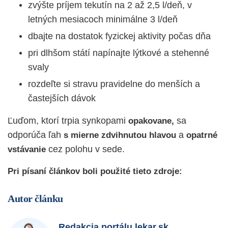
zvýšte príjem tekutín na 2 až 2,5 l/deň, v
letných mesiacoch minimálne 3 l/deň
dbajte na dostatok fyzickej aktivity počas dňa
pri dlhšom státí napínajte lýtkové a stehenné
svaly
rozdeľte si stravu pravidelne do menších a
častejších dávok
Ľuďom, ktorí trpia synkopami
sa
opakovane,
odporúča ľah
a
s mierne zdvihnutou hlavou
opatrné
cez polohu v sede.
vstávanie
Pri písaní článkov boli použité tieto zdroje:
Autor článku
Redakcia portálu lekar.sk