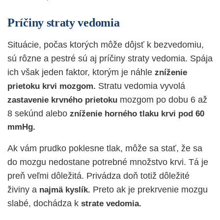
Príčiny straty vedomia
Situácie, počas ktorých môže dôjsť k
bezvedomiu
,
sú rôzne a pestré sú aj príčiny straty vedomia. Spája
ich však jeden faktor, ktorým je náhle
zníženie
Stratu vedomia vyvolá
prietoku krvi mozgom.
mozgom po dobu 6 až
zastavenie krvného prietoku
8 sekúnd alebo
zníženie horného tlaku krvi pod 60
mmHg.
Ak vám prudko poklesne tlak, môže sa stať, že sa
do mozgu nedostane potrebné množstvo krvi. Tá je
preň veľmi dôležitá. Privádza doň totiž dôležité
živiny a
Preto ak je prekrvenie mozgu
najmä kyslík.
slabé, dochádza k
strate vedomia.