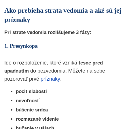
Ako prebieha strata vedomia a aké sú jej
príznaky
Pri strate vedomia rozlišujeme 3 fázy:
1. Presynkopa
Ide o rozpoloženie, ktoré vzniká
tesne pred
do bezvedomia. Môžete na sebe
upadnutím
pozorovať prvé
príznaky
:
pocit slabosti
nevoľnosť
búšenie srdca
rozmazané videnie
hučanie v ušiach