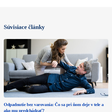
Súvisiace články
Odpadnutie bez varovania: Čo sa pri ňom deje v tele a
ako mu predchádzať?