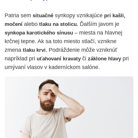
Patria sem
synkopy vznikajúce
situačné
pri kašli,
alebo
Ďalším javom je
močení
tlaku na stolicu.
– miesta na hlavnej
synkopa karotického sínusu
krčnej tepne. Ak sa toto miesto stlačí, vznikne
zmena
Podráždenie môže vzniknúť
tlaku krvi.
napríklad pri
či
pri
uťahovaní kravaty
záklone hlavy
umývaní vlasov v kaderníckom salóne.