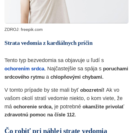
ZDROJ: freepik.com
Strata vedomia z kardiálnych príčin
Tento typ bezvedomia sa objavuje u ľudí s
Najčastejšie sa spája s
ochorením srdca
.
poruchami
a
srdcového rytmu
chlopňovými chybami.
V tomto prípade by ste mali byť
Ak vo
obozretní!
vašom okolí stratí vedomie niekto, o kom viete, že
má
je potrebné
ochorenie srdca,
okamžite privolať
zdravotnú pomoc na čísle 112.
Čo robiť pri náhlej strate vedomia