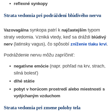
reflexné synkopy
Strata vedomia pri podráždení blúdivého nervu
synkopa patrí k
typom
Vazovagálna
najčastejším
straty vedomia. Vzniká vtedy, keď sa dráždi
blúdivý
(latinsky vagus), čo spôsobí
.
nerv
zníženie tlaku krvi
Podráždenie nervu môžu zapríčiniť:
(napr. pohľad na krv, strach,
negatívne emócie
silná bolesť)
dlhé státie
pobyt v horúcom prostredí alebo miestnosti s
vydýchaným vzduchom
Strata vedomia pri zmene polohy tela