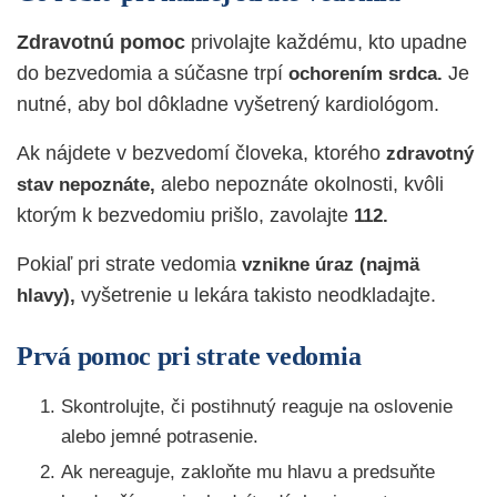
Zdravotnú pomoc
privolajte každému, kto upadne
do bezvedomia a súčasne trpí
Je
ochorením srdca.
nutné, aby bol dôkladne vyšetrený kardiológom.
Ak nájdete v bezvedomí človeka, ktorého
zdravotný
alebo nepoznáte okolnosti, kvôli
stav nepoznáte,
ktorým k bezvedomiu prišlo, zavolajte
112.
Pokiaľ pri strate vedomia
vznikne úraz (najmä
vyšetrenie u lekára takisto neodkladajte.
hlavy),
Prvá pomoc pri strate vedomia
Skontrolujte, či postihnutý reaguje na oslovenie
alebo jemné potrasenie.
Ak nereaguje, zakloňte mu hlavu a predsuňte