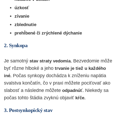
úzkosť
zívanie
zblednutie
prehĺbené či zrýchlené dýchanie
2. Synkopa
Je samotný
Bezvedomie môže
stav straty vedomia.
byť rôzne hlboké a jeho
trvanie je tiež u každého
Počas synkopy dochádza k zníženiu napätia
iné.
svalstva končatín, čo v praxi môžete pociťovať ako
slabosť a následne môžete
Niekedy sa
odpadnúť.
počas tohto štádia zvyknú objaviť
kŕče.
3. Postsynkopický stav