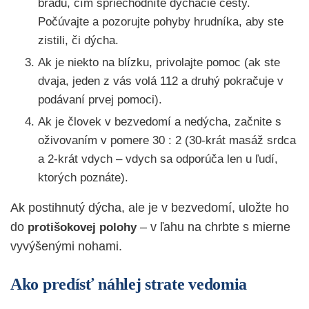
bradu, čím spriechodníte dýchacie cesty.
Počúvajte a pozorujte pohyby hrudníka, aby ste
zistili, či dýcha.
Ak je niekto na blízku, privolajte pomoc (ak ste
dvaja, jeden z vás volá 112 a druhý pokračuje v
podávaní prvej pomoci).
Ak je človek v bezvedomí a nedýcha, začnite s
oživovaním v pomere 30 : 2 (30-krát masáž srdca
a 2-krát vdych – vdych sa odporúča len u ľudí,
ktorých poznáte).
Ak postihnutý dýcha, ale je v bezvedomí, uložte ho
do
– v ľahu na chrbte s mierne
protišokovej polohy
vyvýšenými nohami.
Ako predísť náhlej strate vedomia